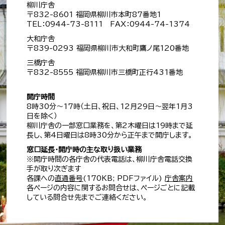
柳川庁舎
〒832-8601 福岡県柳川市本町87番地1
TEL：0944-73-8111 FAX：0944-74-1374
大和庁舎
〒839-0293 福岡県柳川市大和町鷹ノ尾120番地
三橋庁舎
〒832-8555 福岡県柳川市三橋町正行431番地
開庁時間
8時30分～17時（土日、祝日、12月29日～翌年1月3
日を除く）
柳川庁舎の一部窓口業務を、第2木曜日は19時まで延
長し、第4日曜日は8時30分から正午まで開庁します。
窓口延長・開庁時の主な取り扱い業務
※開庁時間の各庁舎の代表電話は、柳川庁舎電話交換
手が取り次ぎます
各課への
直通番号
(170KB; PDFファイル)
庁舎案内
各ページの内容に関するお問合せは、ページごとに記載
している問合せ先までご連絡ください。