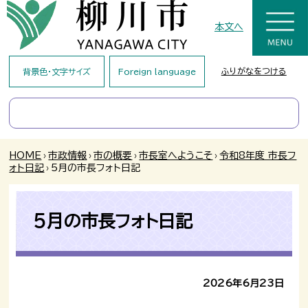
本文へ
ふりがなをつける
背景色・文字サイズ
Foreign language
HOME
›
市政情報
›
市の概要
›
市長室へようこそ
›
令和8年度 市長フ
ォト日記
›
5月の市長フォト日記
5月の市長フォト日記
2026年6月23日