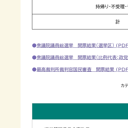
持帰り・不受理・
計
衆議院議員総選挙 開票結果（選挙区） (PDF 
衆議院議員総選挙 開票結果（比例代表：政党分） 
最高裁判所裁判官国民審査 開票結果 (PDF 
カ