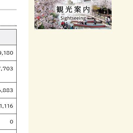
9,180
7,703
6,883
1,116
0