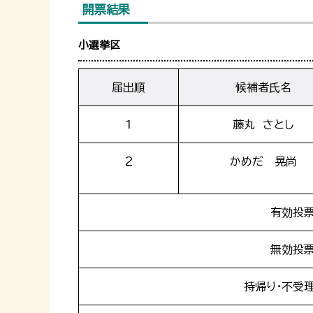
開票結果
小選挙区
届出順
候補者氏名
1
藤丸 さとし
２
かめだ 晃尚
有効投
無効投
持帰り・不受