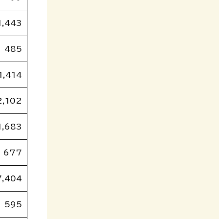
1,443
485
1,414
2,102
1,683
677
7,404
595