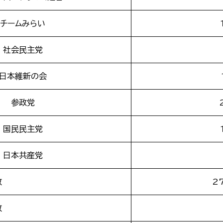
チームみらい
社会民主党
日本維新の会
参政党
国民民主党
日本共産党
数
2
数