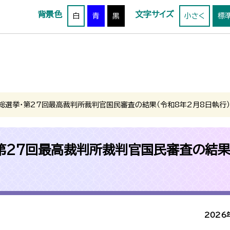
背景色
文字サイズ
白
青
黒
小さく
標
総選挙・第27回最高裁判所裁判官国民審査の結果（令和8年2月8日執行）
第27回最高裁判所裁判官国民審査の結
2026