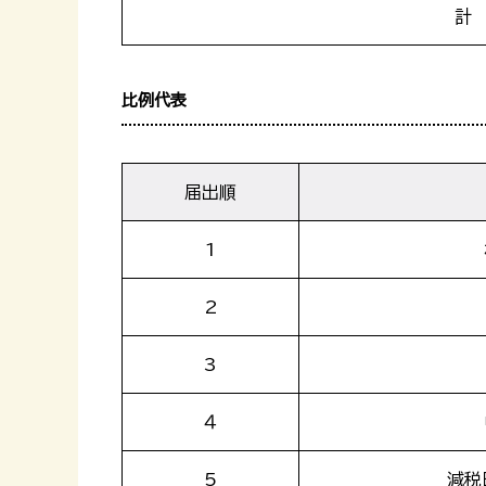
計
比例代表
届出順
1
2
3
４
5
減税