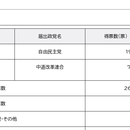
届出政党名
得票数（票）
自由民主党
1
中道改革連合
票数
2
票数
理・その他