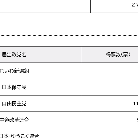
2
届出政党名
得票数（票）
れいわ新選組
日本保守党
自由民主党
1
中道改革連合
日本・ゆうこく連合