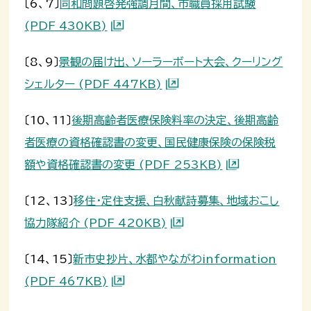
〔6、7〕
同和問題啓発強調月間、市職員採用試験
(PDF 430KB)
〔8、9〕
景観の届け出、ソーラーボート大会、クーリング
シェルター (PDF 447KB)
〔10、11〕
後期高齢者医療保険料率の決定、後期高齢
者医療の資格確認書の変更、国民健康保険の保険税
額や資格確認書の変更 (PDF 253KB)
〔12、13〕
移住・定住支援、白秋献詩募集、地域おこし
協力隊紹介 (PDF 420KB)
〔14、15〕
新市史抄片、水都やながわinformation
(PDF 467KB)