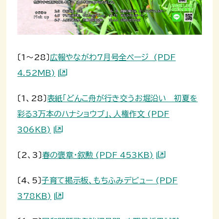
〔1～28〕
広報やながわ7月号全ページ (PDF
4.52MB)
〔1、28〕
表紙「どんこ舟が行き交うお堀沿い 初夏を
彩る3万本のハナショウブ」、人権作文 (PDF
306KB)
〔2、3〕
春の褒章・叙勲 (PDF 453KB)
〔4、5〕
子育て掲示板、もちふみデビュー (PDF
378KB)