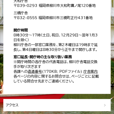
大和庁舎
〒839-0293 福岡県柳川市大和町鷹ノ尾120番地
三橋庁舎
〒832-8555 福岡県柳川市三橋町正行431番地
開庁時間
8時30分～17時（土日、祝日、12月29日～翌年1月3
日を除く）
柳川庁舎の一部窓口業務を、第2木曜日は19時まで延
長し、第4日曜日は8時30分から正午まで開庁します。
窓口延長・開庁時の主な取り扱い業務
※開庁時間の各庁舎の代表電話は、柳川庁舎電話交換
手が取り次ぎます
各課への
直通番号
(170KB; PDFファイル)
庁舎案内
各ページの内容に関するお問合せは、ページごとに記載
している問合せ先までご連絡ください。
アクセス