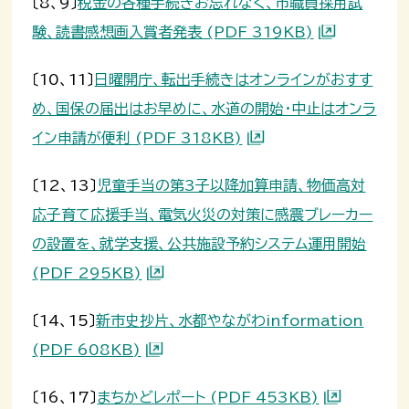
〔8、9〕
税金の各種手続きお忘れなく、市職員採用試
験、読書感想画入賞者発表 (PDF 319KB)
〔10、11〕
日曜開庁、転出手続きはオンラインがおすす
め、国保の届出はお早めに、水道の開始・中止はオンラ
イン申請が便利 (PDF 318KB)
〔12、13〕
児童手当の第3子以降加算申請、物価高対
応子育て応援手当、電気火災の対策に感震ブレーカー
の設置を、就学支援、公共施設予約システム運用開始
(PDF 295KB)
〔14、15〕
新市史抄片、水都やながわinformation
(PDF 608KB)
〔16、17〕
まちかどレポート (PDF 453KB)