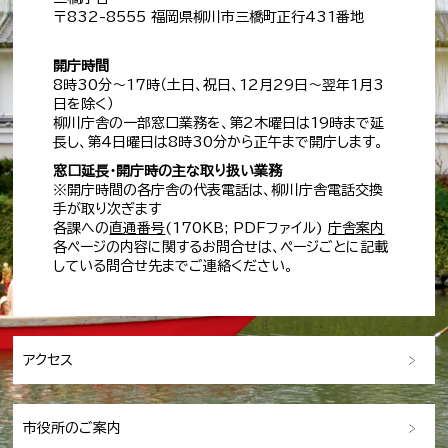
〒832-8555 福岡県柳川市三橋町正行431番地
開庁時間
8時30分～17時（土日、祝日、12月29日～翌年1月3
日を除く）
柳川庁舎の一部窓口業務を、第2木曜日は19時まで延
長し、第4日曜日は8時30分から正午まで開庁します。
窓口延長・開庁時の主な取り扱い業務
※開庁時間の各庁舎の代表電話は、柳川庁舎電話交換
手が取り次ぎます
各課への
直通番号
(170KB; PDFファイル)
庁舎案内
各ページの内容に関するお問合せは、ページごとに記載
している問合せ先までご連絡ください。
アクセス
市役所のご案内