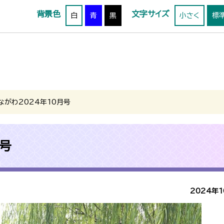
背景色
文字サイズ
白
青
黒
小さく
標
ながわ2024年10月号
号
2024年1