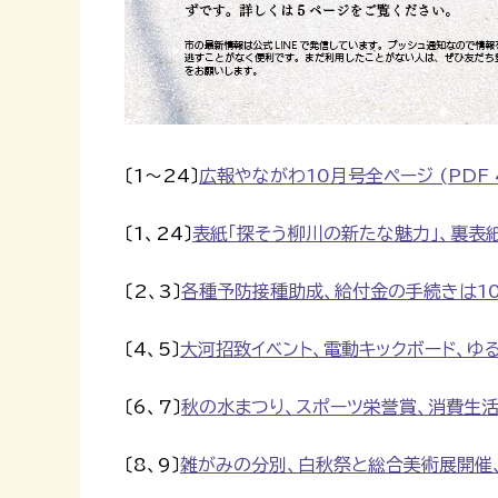
〔1～24〕
広報やながわ10月号全ページ (PDF 4
〔1、24〕
表紙「探そう柳川の新たな魅力」、裏表紙「
〔2、3〕
各種予防接種助成、給付金の手続きは10月
〔4、5〕
大河招致イベント、電動キックボード、ゆるり
〔6、7〕
秋の水まつり、スポーツ栄誉賞、消費生活セン
〔8、9〕
雑がみの分別、白秋祭と総合美術展開催、水都i