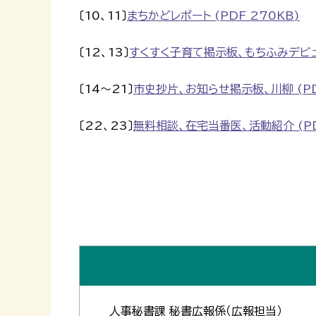
〔10、11〕
まちかどレポート (PDF 270KB)
〔12、13〕
すくすく子育て掲示板、もちふみデビュー 
〔14～21〕
市史抄片、お知らせ掲示板、川柳 (PDF
〔22、23〕
無料相談、在宅当番医、活動紹介 (PD
人事秘書課 秘書広報係（広報担当）