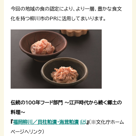
今回の地域の食の認定により、より一層、豊かな食文
化を持つ柳川市のPRに活用してまいります。
伝統の100年フード部門 〜江戸時代から続く郷土の
料理〜
『
福岡柳川／貝柱粕漬・海茸粕漬
』
（※文化庁ホーム
ページへリンク）