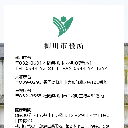
柳川庁舎
〒832-8601 福岡県柳川市本町87番地1
TEL：0944-73-8111 FAX：0944-74-1374
大和庁舎
〒839-0293 福岡県柳川市大和町鷹ノ尾120番地
三橋庁舎
〒832-8555 福岡県柳川市三橋町正行431番地
開庁時間
8時30分～17時（土日、祝日、12月29日～翌年1月3
日を除く）
柳川庁舎の一部窓口業務を、第2木曜日は19時まで延