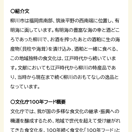
〇紹介文
柳川市は福岡県南部、筑後平野の西南端に位置し、有
明海に面しています。有明海の豊富な海の幸と酒どこ
ろであった柳川で、お酒を搾ったあとの酒粕に生の海
産物（貝柱や海茸）を漬け込み、酒粕と一緒に食べる、
この地域独特の食文化は、江戸時代から続いていま
す。文献においても江戸時代から柳川の特産品であ
り、当時から現在まで続く柳川のおもてなしの逸品と
なっています。
〇文化庁100年フード概要
文化庁では、我が国の多様な食文化の継承・振興への
機運を醸成するため、地域で世代を超えて受け継がれ
てきた食文化を、100年続く食文化「100年フード」と