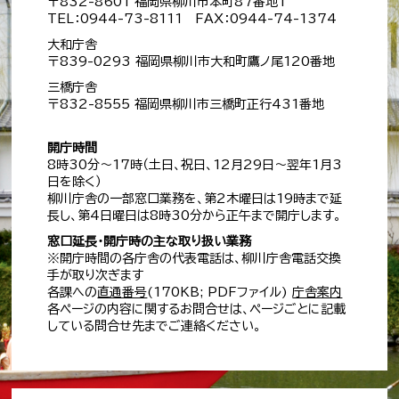
〒832-8601 福岡県柳川市本町87番地1
TEL：0944-73-8111 FAX：0944-74-1374
大和庁舎
〒839-0293 福岡県柳川市大和町鷹ノ尾120番地
三橋庁舎
〒832-8555 福岡県柳川市三橋町正行431番地
開庁時間
8時30分～17時（土日、祝日、12月29日～翌年1月3
日を除く）
柳川庁舎の一部窓口業務を、第2木曜日は19時まで延
長し、第4日曜日は8時30分から正午まで開庁します。
窓口延長・開庁時の主な取り扱い業務
※開庁時間の各庁舎の代表電話は、柳川庁舎電話交換
手が取り次ぎます
各課への
直通番号
(170KB; PDFファイル)
庁舎案内
各ページの内容に関するお問合せは、ページごとに記載
している問合せ先までご連絡ください。