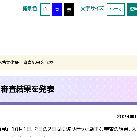
背景色
文字サイズ
白
青
黒
小さく
標
総合美術展 審査結果を発表
 審査結果を発表
2024年
展』。１０月１日、２日の２日間に渡り行った厳正な審査の結果、入