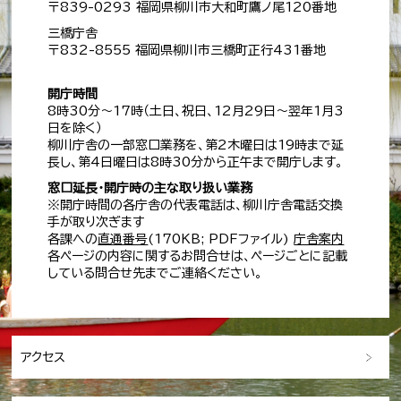
〒839-0293 福岡県柳川市大和町鷹ノ尾120番地
三橋庁舎
〒832-8555 福岡県柳川市三橋町正行431番地
開庁時間
8時30分～17時（土日、祝日、12月29日～翌年1月3
日を除く）
柳川庁舎の一部窓口業務を、第2木曜日は19時まで延
長し、第4日曜日は8時30分から正午まで開庁します。
窓口延長・開庁時の主な取り扱い業務
※開庁時間の各庁舎の代表電話は、柳川庁舎電話交換
手が取り次ぎます
各課への
直通番号
(170KB; PDFファイル)
庁舎案内
各ページの内容に関するお問合せは、ページごとに記載
している問合せ先までご連絡ください。
アクセス