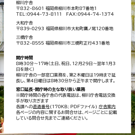
柳川庁舎
〒832-8601 福岡県柳川市本町87番地1
TEL：0944-73-8111 FAX：0944-74-1374
大和庁舎
〒839-0293 福岡県柳川市大和町鷹ノ尾120番地
三橋庁舎
〒832-8555 福岡県柳川市三橋町正行431番地
開庁時間
8時30分～17時（土日、祝日、12月29日～翌年1月3
日を除く）
柳川庁舎の一部窓口業務を、第2木曜日は19時まで延
長し、第4日曜日は8時30分から正午まで開庁します。
窓口延長・開庁時の主な取り扱い業務
※開庁時間の各庁舎の代表電話は、柳川庁舎電話交換
手が取り次ぎます
各課への
直通番号
(170KB; PDFファイル)
庁舎案内
各ページの内容に関するお問合せは、ページごとに記載
している問合せ先までご連絡ください。