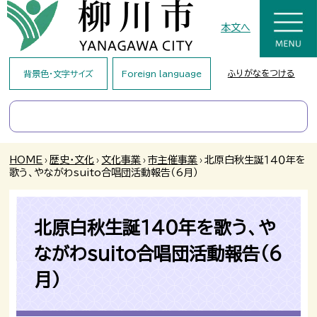
本文へ
ふりがなをつける
背景色・文字サイズ
Foreign language
HOME
›
歴史・文化
›
文化事業
›
市主催事業
›
北原白秋生誕１４０年を
歌う、やながわsuito合唱団活動報告（6月）
北原白秋生誕１４０年を歌う、や
ながわsuito合唱団活動報告（6
月）