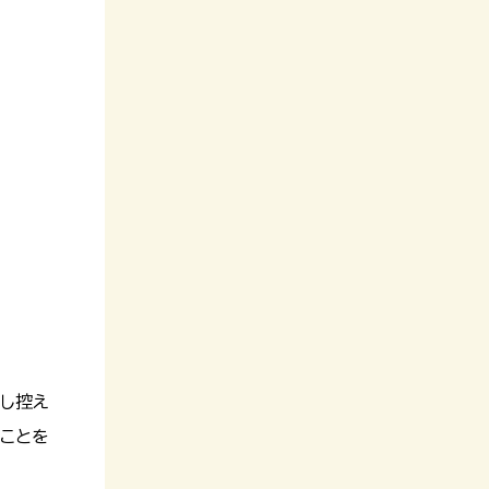
し控え
ことを