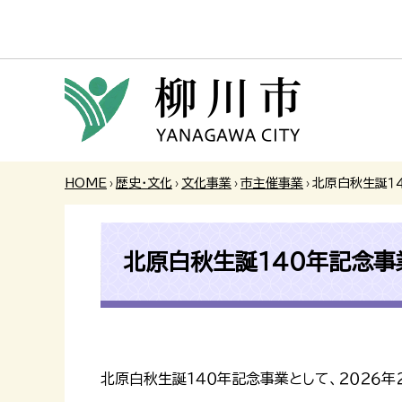
HOME
›
歴史・文化
›
文化事業
›
市主催事業
›
北原白秋生誕１
北原白秋生誕１４０年記念事
北原白秋生誕１４０年記念事業として、２０２６年