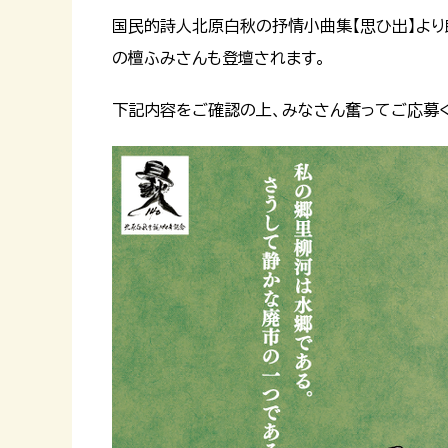
国民的詩人北原白秋の抒情小曲集【思ひ出】よ
の檀ふみさんも登壇されます。
下記内容をご確認の上、みなさん奮ってご応募