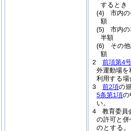
するとき
(4)
市内の
額
(5)
市内の
半額
(6)
その他
額
2
前項第4
外運動場を
利用する場
3
前2項
の
5条第1項
の
い。
4
教育委員
の許可と併
のとする。