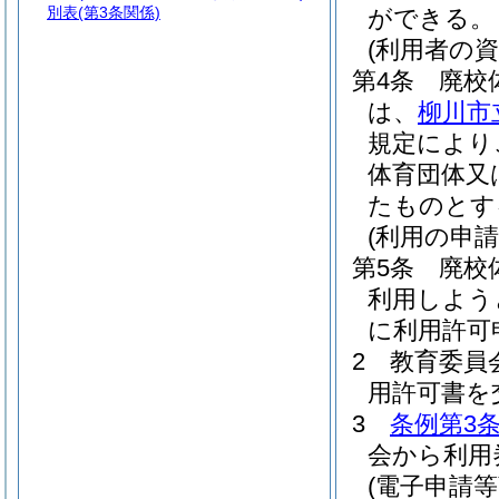
別表
(第3条関係)
ができる。
(利用者の資
第4条
廃校
は、
柳川市
規定により
体育団体又
たものとす
(利用の申請
第5条
廃校
利用しよう
に利用許可
2
教育委員
用許可書を
3
条例第3
会から利用
(電子申請等