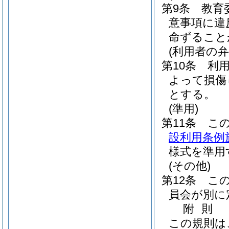
第9条
教育
意事項に違
命ずること
(利用者の弁
第10条
利
よって損傷
とする。
(準用)
第11条
こ
設利用条例
様式を準用
(その他)
第12条
こ
員会が別に
附
則
この規則は