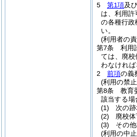
5
第1項
及
は、利用許
の各種行政
い。
(利用者の責
第7条
利用
ては、廃校
わなければ
2
前項
の義
(利用の禁止
第8条
教育
該当する場
(1)
次の跡
(2)
廃校体
(3)
その他
(利用の中止