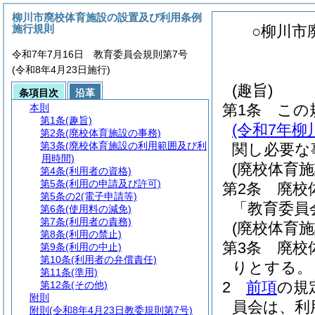
柳川市廃校体育施設の設置及び利用条例
施行規則
○柳川市
令和7年7月16日 教育委員会規則第7号
(令和8年4月23日施行)
(趣旨)
条項目次
沿革
第1条
この
本則
第1条
(趣旨)
(令和7年
第2条
(廃校体育施設の事務)
第3条
(廃校体育施設の利用範囲及び利
関し必要な
用時間)
(廃校体育施
第4条
(利用者の資格)
第5条
(利用の申請及び許可)
第2条
廃校
第5条の2
(電子申請等)
「教育委員
第6条
(使用料の減免)
第7条
(利用者の責務)
(廃校体育
第8条
(利用の禁止)
第3条
廃校
第9条
(利用の中止)
第10条
(利用者の弁償責任)
りとする。
第11条
(準用)
2
前項
の規
第12条
(その他)
附則
員会は、利
附則
(令和8年4月23日教委規則第7号)