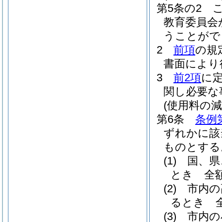
第5条の2
教育委員会
うことがで
2
前項
の規
書面により
3
前2項
に
関し必要な
(使用料の減
第6条
条例
ずれかに該
ものとする
(1)
国、県
とき 全
(2)
市内の
るとき 
(3)
市内の