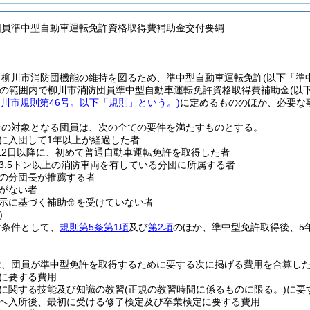
団員準中型自動車運転免許資格取得費補助金交付要綱
、柳川市消防団機能の維持を図るため、準中型自動車運転免許
(以下「準
の範囲内で柳川市消防団員準中型自動車運転免許資格取得費補助金
(以
柳川市規則第46号。以下「規則」という。)
に定めるもののほか、必要な
業の対象となる団員は、次の全ての要件を満たすものとする。
に入団して1年以上が経過した者
月12日以降に、初めて普通自動車運転免許を取得した者
3.5トン以上の消防車両を有している分団に所属する者
の分団長が推薦する者
がない者
示に基づく補助金を受けていない者
)
付条件として、
規則第5条第1項
及び
第2項
のほか、準中型免許取得後、5
は、団員が準中型免許を取得するために要する次に掲げる費用を合算し
に要する費用
に関する技能及び知識の教習
(正規の教習時間に係るものに限る。)
に要
へ入所後、最初に受ける修了検定及び卒業検定に要する費用