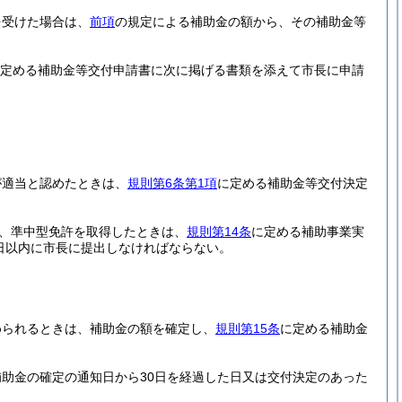
を受けた場合は、
前項
の規定による補助金の額から、その補助金等
定める補助金等交付申請書に次に掲げる書類を添えて市長に申請
が適当と認めたときは、
規則第6条第1項
に定める補助金等交付決定
、準中型免許を取得したときは、
規則第14条
に定める補助事業実
日以内に市長に提出しなければならない。
められるときは、補助金の額を確定し、
規則第15条
に定める補助金
助金の確定の通知日から30日を経過した日又は交付決定のあった