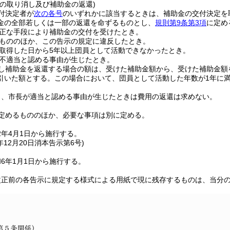
定の取り消し及び補助金の返還)
付決定者が
次の各号
のいずれかに該当するときは、補助金の交付決定を
金の全部若しくは一部の返還を命ずるものとし、
規則第9条第3項
に定め
正な手段により補助金の交付を受けたとき。
もののほか、この告示の規定に違反したとき。
取得した日から5年以上団員として活動できなかったとき。
不適当と認める事由が生じたとき。
し補助金を返還する場合の額は、受けた補助金額から、受けた補助金額
引いた額とする。
この場合において、団員として活動した年数が1年に
り、市長が適当と認める事由が生じたときは費用の返還は求めない。
定めるもののほか、必要な事項は別に定める。
2年4月1日から施行する。
年12月20日
消本告示第6号)
6年1月1日から施行する。
改正前の各告示に規定する様式による用紙で現に残存するものは、当分