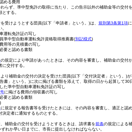
認める費用
かわらず、準中型免許の取得に当たり、この告示以外の補助金等の交付
額とする。
付を受けようとする団員
(以下「申請者」という。)
は、
規則第3条第1項
に
い。
車運転免許証の写し
員準中型自動車運転免許資格取得推薦書
(
別記様式
)
費用等の見積書の写し
必要と認める書類
条
の規定により申請があったときは、その内容を審査し、補助金の交付
者に交付する。
により補助金の交付の決定を受けた団員
(以下「交付決定者」という。)
が
報告書」という。)
に次に掲げる書類を添えて、取得の日から起算して30
した準中型自動車運転免許証の写し
各号
に掲げる費用の領収書の写し
必要と認める書類
)
条
に規定する報告書等を受けたときには、その内容を審査し、適正と認
付決定者に通知するものとする。
は、補助金の交付を受けようとするときは、請求書を
前条
の規定による補
のいずれか早い日までに、市長に提出しなければならない。