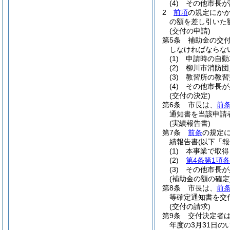
(4)
その他市長が
2
前項
の規定にか
の額を差し引いた
(交付の申請)
第5条
補助金の交
しなければならな
(1)
申請時の自動
(2)
柳川市消防団
(3)
教習所の教習
(4)
その他市長が
(交付の決定)
第6条
市長は、
前
通知書を当該申請
(実績報告書)
第7条
前条
の規定
績報告書
(以下「
(1)
本事業で取得
(2)
第4条第1項
(3)
その他市長が
(補助金の額の確定
第8条
市長は、
前
等確定通知書を交
(交付の請求)
第9条
交付決定者
年度の3月31日