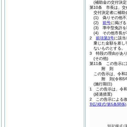
(補助金の交付決
第10条
市長は、交
交付決定者に補助
(1)
偽りその他不
(2)
前号
に掲げる
(3)
準中型免許を
(4)
その他市長が
2
前項第3号
に該当
乗じた金額を差し
ないものとする。
3
特段の理由があ
(その他)
第11条
この告示に
附
則
この告示は、令和
附
則
(令和5
(施行期日)
1
この告示は、令和
(経過措置)
2
この告示による
別記様式
(第5条関係)