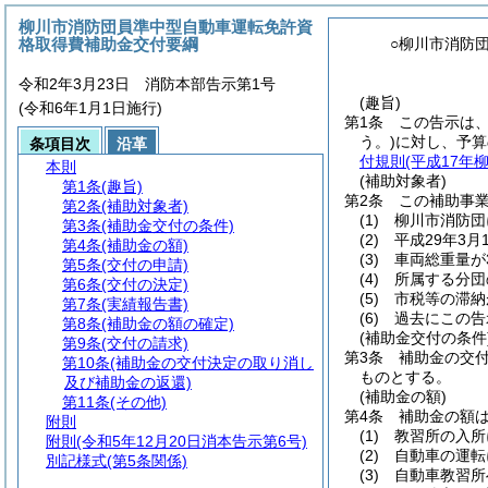
柳川市消防団員準中型自動車運転免許資
格取得費補助金交付要綱
○柳川市消防
令和2年3月23日 消防本部告示第1号
(趣旨)
(令和6年1月1日施行)
第1条
この告示は
う。)
に対し、予算
条項目次
沿革
付規則
(平成17年
本則
(補助対象者)
第1条
(趣旨)
第2条
この補助事
第2条
(補助対象者)
(1)
柳川市消防団
第3条
(補助金交付の条件)
(2)
平成29年3
第4条
(補助金の額)
(3)
車両総重量が
第5条
(交付の申請)
(4)
所属する分団
第6条
(交付の決定)
(5)
市税等の滞納
第7条
(実績報告書)
(6)
過去にこの告
第8条
(補助金の額の確定)
(補助金交付の条件
第9条
(交付の請求)
第3条
補助金の交
第10条
(補助金の交付決定の取り消し
ものとする。
及び補助金の返還)
(補助金の額)
第11条
(その他)
第4条
補助金の額
附則
(1)
教習所の入所
附則
(令和5年12月20日消本告示第6号)
(2)
自動車の運転
別記様式
(第5条関係)
(3)
自動車教習所