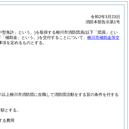
令和2年3月23日
消防本部告示第1号
中型免許」という。)
を取得する柳川市消防団員
(以下「団員」とい
下「補助金」という。)
を交付することについて、
柳川市補助金等交
事項を定めるものとする。
年以上柳川市消防団に在職して消防団活動をする旨の条件を付する
た額とする。
する費用