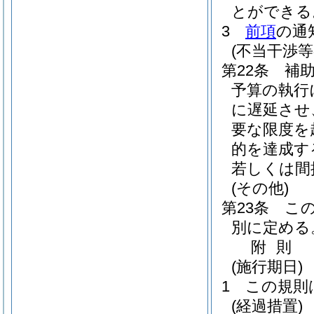
とができる
3
前項
の通
(不当干渉等
第22条
補
予算の執行
に遅延させ
要な限度を
的を達成す
若しくは間
(その他)
第23条
こ
別に定める
附
則
(施行期日)
1
この規則
(経過措置)