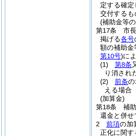
定する確定
交付するも
(補助金等の
第17条
市
掲げる
各号
額の補助金
第10号
)
に
(1)
第8条
り消され
(2)
前条
の
える場合
(加算金)
第18条
補
還金と併せ
2
前項
の加
正化に関す