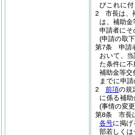
びこれに付
2
市長は、
は、補助金
申請者にそ
(申請の取下
第7条
申請
おいて、当
た条件に不
補助金等交
までに申請
2
前項
の規
に係る補助
(事情の変
第8条
市長
各号
に掲げ
部若しくは