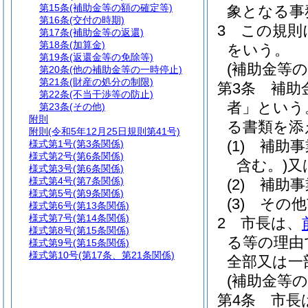
第15条
(補助金等の額の確定等)
象となる事
第16条
(交付の時期)
3
この規則
第17条
(補助金等の返還)
第18条
(加算金)
をいう。
第19条
(返還金等の免除等)
(補助金等の
第20条
(他の補助金等の一時停止)
第21条
(財産の処分の制限)
第3条
補助
第22条
(不当干渉等の防止)
者」という
第23条
(その他)
附則
る書類を添
附則
(令和5年12月25日規則第41号)
(1)
補助事
様式第1号
(第3条関係)
様式第2号
(第6条関係)
含む。)
又
様式第3号
(第6条関係)
様式第4号
(第7条関係)
(2)
補助事
様式第5号
(第9条関係)
(3)
その他
様式第6号
(第13条関係)
様式第7号
(第14条関係)
2
市長は、
様式第8号
(第15条関係)
る等の理由
様式第9号
(第15条関係)
様式第10号
(第17条、第21条関係)
全部又は一
(補助金等の
第4条
市長