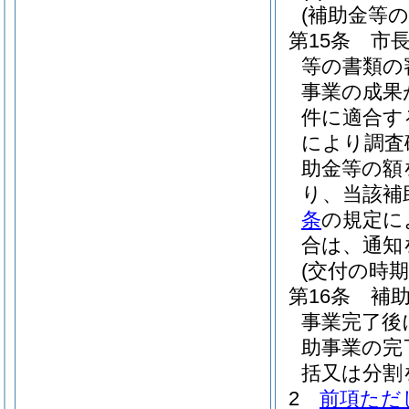
(補助金等の
第15条
市
等の書類の
事業の成果
件に適合す
により調査
助金等の額
り、当該補
条
の規定に
合は、通知
(交付の時期
第16条
補
事業完了後
助事業の完
括又は分割
2
前項ただ