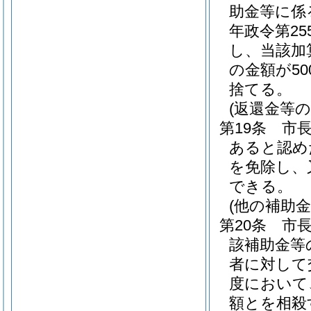
助金等に係
年政令第25
し、当該加
の金額が5
捨てる。
(返還金等の
第19条
市
あると認め
を免除し、
できる。
(他の補助
第20条
市
該補助金等
者に対して
度において
額とを相殺