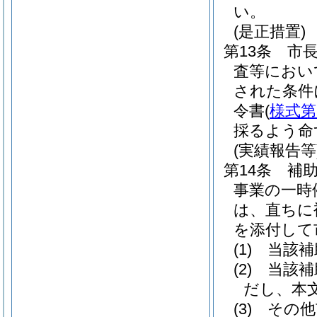
い。
(是正措置)
第13条
市
査等におい
された条件
令書
(
様式第
採るよう命
(実績報告等
第14条
補
事業の一時
は、直ちに
を添付して
(1)
当該補
(2)
当該補
だし、本
(3)
その他