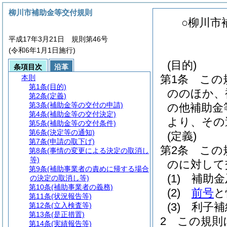
柳川市補助金等交付規則
○柳川市
平成17年3月21日 規則第46号
(令和6年1月1日施行)
(目的)
条項目次
沿革
第1条
この
本則
第1条
(目的)
ののほか、
第2条
(定義)
第3条
(補助金等の交付の申請)
の他補助金
第4条
(補助金等の交付決定)
より、その
第5条
(補助金等の交付条件)
第6条
(決定等の通知)
(定義)
第7条
(申請の取下げ)
第2条
この
第8条
(事情の変更による決定の取消し
等)
のに対して
第9条
(補助事業者の責めに帰する場合
(1)
補助金
の決定の取消し等)
第10条
(補助事業者の義務)
(2)
前号
と
第11条
(状況報告等)
(3)
利子補
第12条
(立入検査等)
第13条
(是正措置)
2
この規則
第14条
(実績報告等)