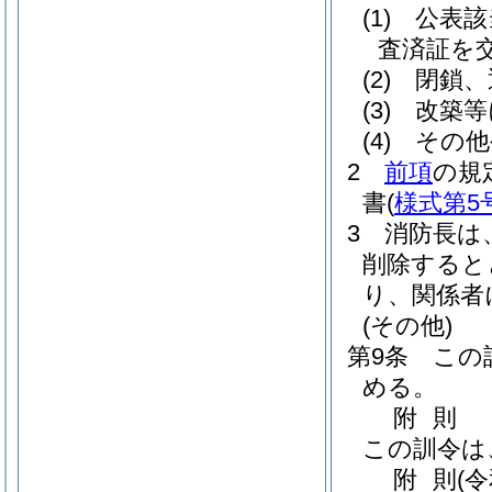
(1)
公表該
査済証を
(2)
閉鎖、
(3)
改築等
(4)
その他
2
前項
の規
書
(
様式第5
3
消防長は
削除すると
り、関係者
(その他)
第9条
この
める。
附
則
この訓令は
附
則
(