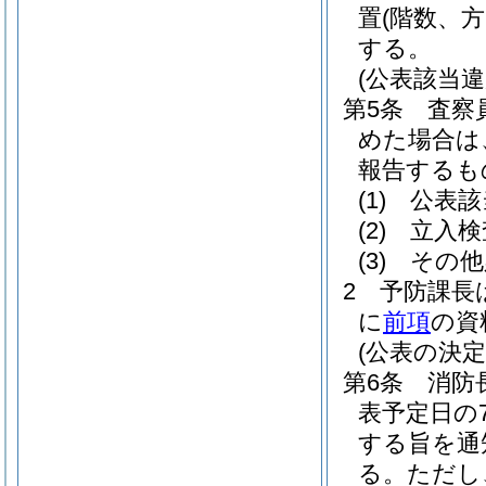
置
(階数、
する。
(公表該当
第5条
査察
めた場合は
報告するも
(1)
公表該
(2)
立入検
(3)
その他
2
予防課長
に
前項
の資
(公表の決定
第6条
消防
表予定日の
する旨を通
る。
ただし