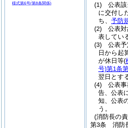
様式第6号
(第8条関係)
(1)
公表
に交付し
ち、
予防規
(2)
公表対
表してい
(3)
公表予
日から起
が休日等
(
号)
第1条第
翌日とす
(4)
公表事
告、公表
知、公表
う。
(消防長の責
第3条
消防