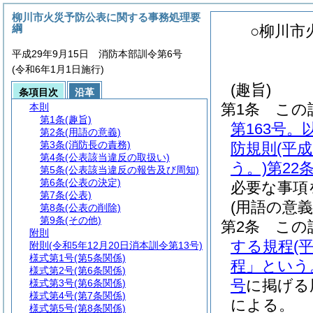
柳川市火災予防公表に関する事務処理要
綱
○柳川市
平成29年9月15日 消防本部訓令第6号
(令和6年1月1日施行)
(趣旨)
条項目次
沿革
第1条
この
本則
第1条
(趣旨)
第163号。
第2条
(用語の意義)
第3条
(消防長の責務)
防規則
(平
第4条
(公表該当違反の取扱い)
う。)
第22
第5条
(公表該当違反の報告及び周知)
第6条
(公表の決定)
必要な事項
第7条
(公表)
(用語の意義
第8条
(公表の削除)
第9条
(その他)
第2条
この
附則
する規程
(
附則
(令和5年12月20日消本訓令第13号)
様式第1号
(第5条関係)
程」という
様式第2号
(第6条関係)
号
に掲げる
様式第3号
(第6条関係)
様式第4号
(第7条関係)
による。
様式第5号
(第8条関係)