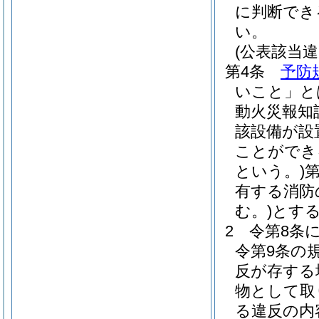
に判断でき
い。
(公表該当違
第4条
予防
いこと」と
動火災報知
該設備が設
ことができ
という。)
有する消防
む。)
とす
2
令第8条
令第9条の
反が存する
物として取
る違反の内