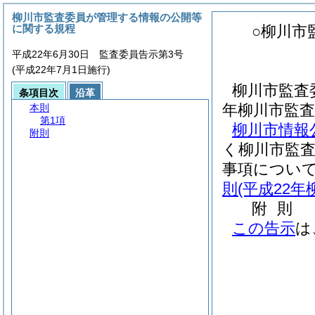
柳川市監査委員が管理する情報の公開等
に関する規程
○柳川市
平成22年6月30日 監査委員告示第3号
(平成22年7月1日施行)
柳川市監査
条項目次
沿革
年柳川市監査
本則
第1項
柳川市情報
附則
く柳川市監
事項につい
則
(平成22年
附
則
この告示
は