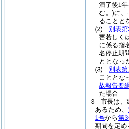
満了後1
む。)
に、
ることと
(2)
別表第
害若しく
に係る指
名停止期
ととなっ
(3)
別表第
こととな
故報告要
た場合
3
市長は、
あるため、
1号
から
第3
期間を定め