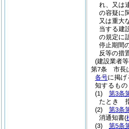
れ、又は
の容疑に
又は重大
当する建
の規定に
停止期間
反等の措置
(建設業者等
第7条
市長
各号
に掲げ
知するもの
(1)
第3条
たとき 
(2)
第3条
消通知書
(
(3)
第5条