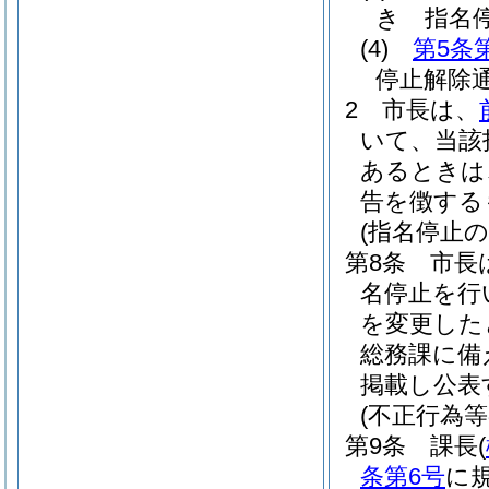
き 指名
(4)
第5条
停止解除
2
市長は、
いて、当該
あるときは
告を徴する
(指名停止の
第8条
市長
名停止を行
を変更した
総務課に備
掲載し公表
(不正行為等
第9条
課長
(
条第6号
に