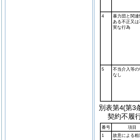
4
暴力団と関連
ある不正又は
実な行為
5
不当介入等の
なし
別表第4
(第
契約不履
番号
項目
1
故意による粗