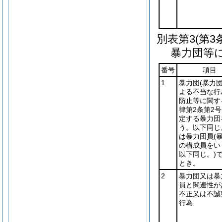
別表第3
(第
暴力団等
番号
項目
1
暴力団
(暴力
よる不当な行
防止等に関す
律第2条第2
定する暴力団
う。以下同じ
は暴力団員
(
の構成員をい
以下同じ。)
とき。
2
暴力団又は暴
員と関連性が
不正又は不誠
行為