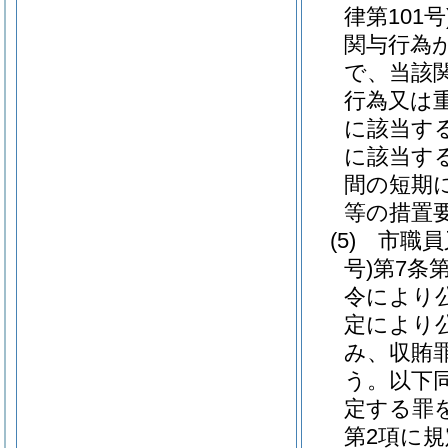
律第101号
関与行為
で、当該
行為又は
に該当す
に該当す
間の短期
等の措置要
(5)
市職員
号)
第7条
令により
定により
み、収賄
う。以下同
定する罪
第2項に