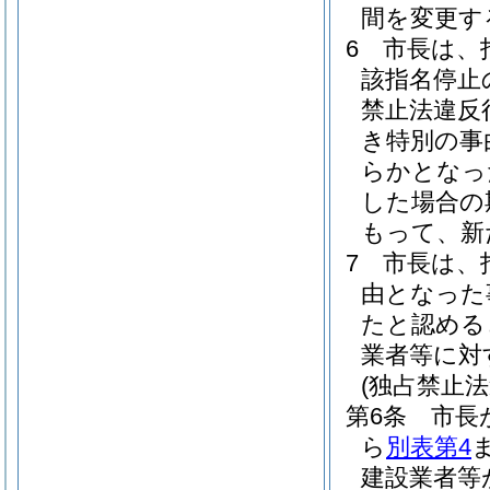
間を変更す
6
市長は、
該指名停止
禁止法違反
き特別の事
らかとなっ
した場合の
もって、新
7
市長は、
由となった
たと認める
業者等に対
(独占禁止
第6条
市長
ら
別表第4
建設業者等