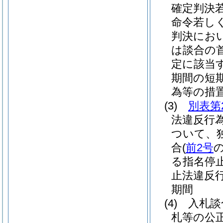
確定判決
命令若し
判決にお
は談合の
定に該当
期間の短
為等の措置
(3)
別表第
法違反行
ついて、
合
(
前2号
る指名停
止法違反行
期間
(4)
入札談
札等の公