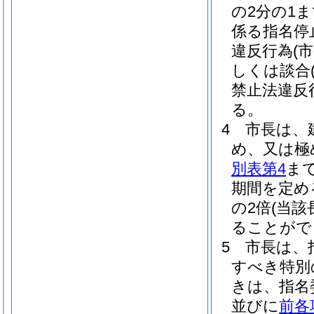
の2分の1
係る指名停
違反行為
(
しくは談合
禁止法違反
る。
4
市長は、
め、又は極
別表第4
ま
期間を定め
の2倍
(当該
ることがで
5
市長は、
すべき特別
きは、指名
並びに
前各