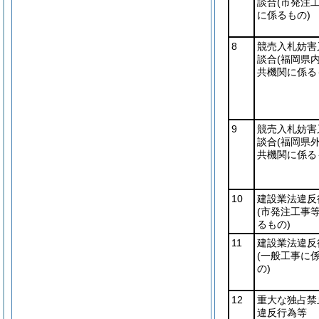
談合
(市発注
に係るもの)
8
競売入札妨害
談合
(福岡県
共機関に係る
9
競売入札妨害
談合
(福岡県
共機関に係る
10
建設業法違反
(市発注工事
るもの)
11
建設業法違反
(一般工事に
の)
12
重大な独占禁
違反行為等