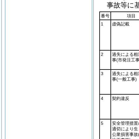
事故等に
番号
項目
1
虚偽記載
2
過失による粗
事
(市発注工事
3
過失による粗
事
(一般工事)
4
契約違反
5
安全管理措置
適切により生
公衆損害事故