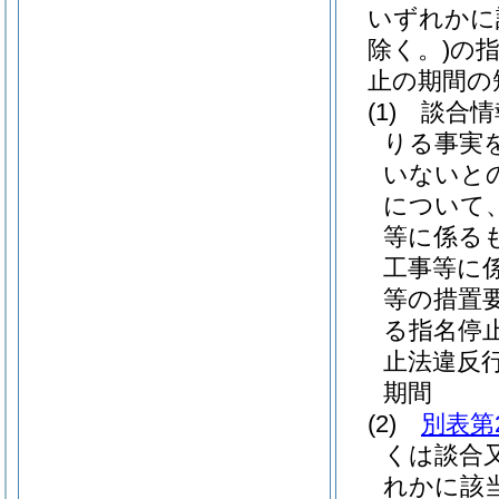
いずれかに
除く。)
の
止の期間の
(1)
談合情
りる事実
いないと
について
等に係る
工事等に
等の措置
る指名停
止法違反行
期間
(2)
別表第
くは談合
れかに該