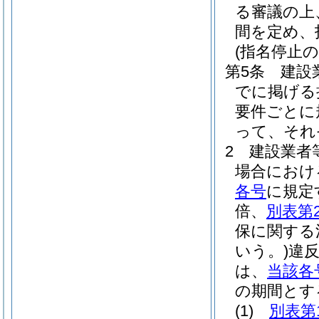
る審議の上
間を定め、
(指名停止の
第5条
建設
でに掲げる
要件ごとに
って、それ
2
建設業者
場合におけ
各号
に規定
倍、
別表第
保に関する
いう。)
違
は、
当該各
の期間とす
(1)
別表第