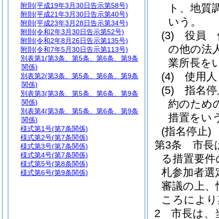
附則
(平成19年3月30日告示第58号)
ト、地質
附則
(平成21年3月30日告示第40号)
いう。
附則
(平成23年3月28日告示第34号)
附則
(令和2年3月30日告示第52号)
(3)
役員 
附則
(令和2年8月26日告示第135号)
の他の法
附則
(令和7年5月30日告示第113号)
別表第1
(第3条、第5条、第6条、第9条
業所長を
関係)
(4)
使用人
別表第2
(第3条、第5条、第6条、第9条
関係)
(5)
指名停
別表第3
(第3条、第5条、第6条、第9条
約のため
関係)
別表第4
(第3条、第5条、第6条、第9条
措置をい
関係)
様式第1号
(第7条関係)
(指名停止)
様式第2号
(第7条関係)
第3条
市長
様式第3号
(第7条関係)
様式第4号
(第7条関係)
る措置要件
様式第5号
(第8条関係)
札参加者選
様式第6号
(第9条関係)
審議の上、
ころにより
2
市長は、