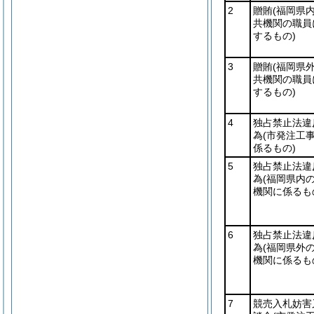
2
贈賄
(福岡県
共機関の職員
するもの)
3
贈賄
(福岡県
共機関の職員
するもの)
4
独占禁止法違
為
(市発注工
係るもの)
5
独占禁止法違
為
(福岡県内
機関に係るも
6
独占禁止法違
為
(福岡県外
機関に係るも
7
競売入札妨害