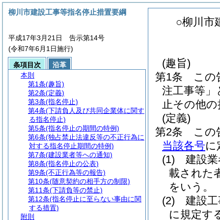
柳川市建設工事等指名停止措置要綱
○柳川市
平成17年3月21日 告示第14号
(令和7年6月1日施行)
(趣旨)
条項目次
沿革
第1条
この
本則
第1条
(趣旨)
注工事等」
第2条
(定義)
第3条
(指名停止)
止その他の
第4条
(下請負人及び共同企業体に関す
(定義)
る指名停止)
第5条
(指名停止の期間の特例)
第2条
この
第6条
(独占禁止法違反等の不正行為に
当該各号
に
対する指名停止期間の特例)
第7条
(建設業者等への通知)
(1)
建設業
第8条
(指名停止の公表)
載された
第9条
(不正行為等の報告)
第10条
(随意契約の相手方の制限)
をいう。
第11条
(下請負等の禁止)
(2)
建設工
第12条
(指名停止に至らない事由に関
する措置)
に規定す
附則