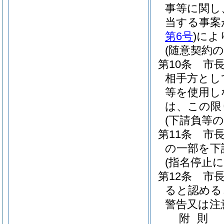
事等に関し
当する事案
第6号
)
によ
(随意契約
第10条
市
相手方とし
等を使用し
は、この限
(下請負等の
第11条
市
の一部を下
(指名停止
第12条
市
ると認める
警告又は注
附
則