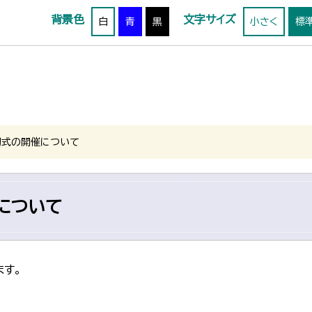
背景色
文字サイズ
白
青
黒
小さく
標
初式の開催について
について
ます。