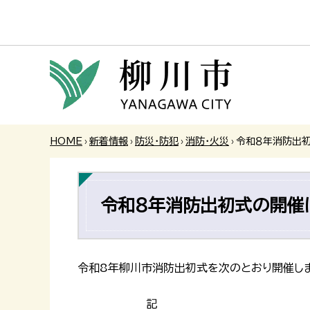
HOME
›
新着情報
›
防災・防犯
›
消防・火災
›
令和８年消防出
令和８年消防出初式の開催
令和8年柳川市消防出初式を次のとおり開催し
記