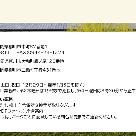
 福岡県柳川市本町87番地1
-8111 FAX：0944-74-1374
 福岡県柳川市大和町鷹ノ尾120番地
 福岡県柳川市三橋町正行431番地
（土日、祝日、12月29日～翌年1月3日を除く）
口業務を、第2木曜日は19時まで延長し、第4日曜日は8時30分から正午
扱い業務
話は、柳川庁舎電話交換手が取り次ぎます
 PDFファイル)
庁舎案内
せは、ページごとに記載している問合せ先までご連絡ください。