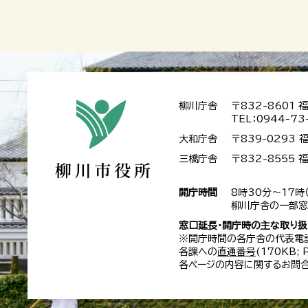
柳川庁舎
〒832-8601
TEL：0944-73
大和庁舎
〒839-0293
三橋庁舎
〒832-8555
開庁時間
8時30分～17時
柳川庁舎の一部窓
窓口延長・開庁時の主な取り
※開庁時間の各庁舎の代表電
各課への
直通番号
(170KB;
各ページの内容に関するお問合