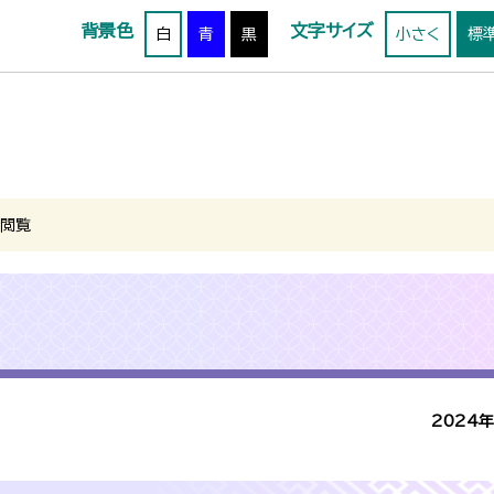
背景色
文字サイズ
白
青
黒
小さく
標
・閲覧
2024年