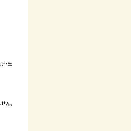
所・氏
せん。