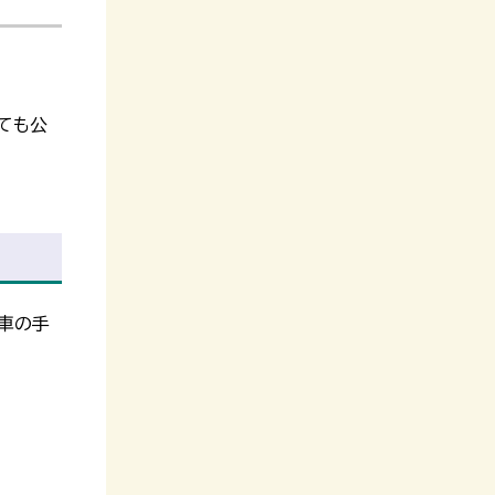
ても公
廃車の手