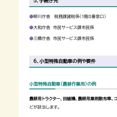
5．手続き先
柳川庁舎 税務課諸税係（1階8番窓口）
大和庁舎 市民サービス課市民係
三橋庁舎 市民サービス課市民係
6．小型特殊自動車の例や要件
小型特殊自動車（農耕作業用）の例
農耕用トラクター、田植機、農耕用薬剤散布車、
どが該当します。