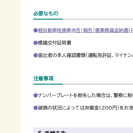
必要なもの
軽自動車税廃車申告（報告）書兼標識返納書(PD
標識交付証明書
届出者の本人確認書類（運転免許証、マイナン
注意事項
ナンバープレートを紛失した場合は、警察に
破損の状況によっては弁償金（200円）をお