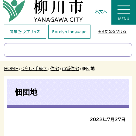
本文へ
ふりがなをつける
背景色・文字サイズ
Foreign language
HOME
›
くらし・手続き
›
住宅
›
市営住宅
›
佃団地
佃団地
2022年7月27日