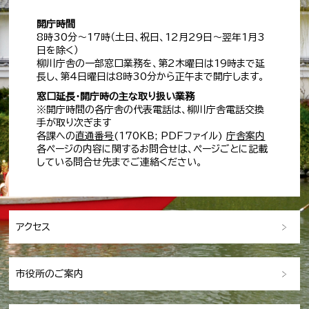
開庁時間
8時30分～17時（土日、祝日、12月29日～翌年1月3
日を除く）
柳川庁舎の一部窓口業務を、第2木曜日は19時まで延
長し、第4日曜日は8時30分から正午まで開庁します。
窓口延長・開庁時の主な取り扱い業務
※開庁時間の各庁舎の代表電話は、柳川庁舎電話交換
手が取り次ぎます
各課への
直通番号
(170KB; PDFファイル)
庁舎案内
各ページの内容に関するお問合せは、ページごとに記載
している問合せ先までご連絡ください。
アクセス
市役所のご案内