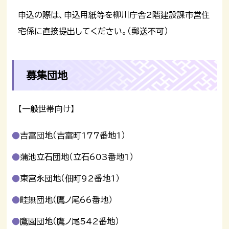
申込の際は、申込用紙等を柳川庁舎2階建設課市営住
宅係に直接提出してください。（郵送不可）
募集団地
【一般世帯向け】
吉富団地（吉富町177番地1）
蒲池立石団地（立石603番地1）
東宮永団地（佃町92番地1）
畦無団地（鷹ノ尾66番地）
鷹園団地（鷹ノ尾542番地）