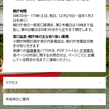
開庁時間
8時30分～17時（土日、祝日、12月29日～翌年1月3
日を除く）
柳川庁舎の一部窓口業務を、第2木曜日は19時まで延
長し、第4日曜日は8時30分から正午まで開庁します。
窓口延長・開庁時の主な取り扱い業務
※開庁時間の各庁舎の代表電話は、柳川庁舎電話交換
手が取り次ぎます
各課への
直通番号
(170KB; PDFファイル)
庁舎案内
各ページの内容に関するお問合せは、ページごとに記載
している問合せ先までご連絡ください。
アクセス
市役所のご案内