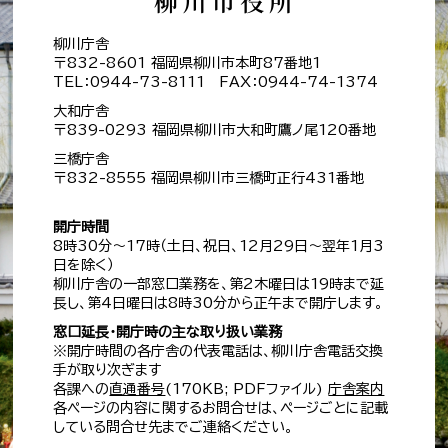
柳川庁舎
〒832-8601 福岡県柳川市本町87番地1
TEL：0944-73-8111 FAX：0944-74-1374
大和庁舎
〒839-0293 福岡県柳川市大和町鷹ノ尾120番地
三橋庁舎
〒832-8555 福岡県柳川市三橋町正行431番地
開庁時間
8時30分～17時（土日、祝日、12月29日～翌年1月3
日を除く）
柳川庁舎の一部窓口業務を、第2木曜日は19時まで延
長し、第4日曜日は8時30分から正午まで開庁します。
窓口延長・開庁時の主な取り扱い業務
※開庁時間の各庁舎の代表電話は、柳川庁舎電話交換
手が取り次ぎます
各課への
直通番号
(170KB; PDFファイル)
庁舎案内
各ページの内容に関するお問合せは、ページごとに記載
している問合せ先までご連絡ください。