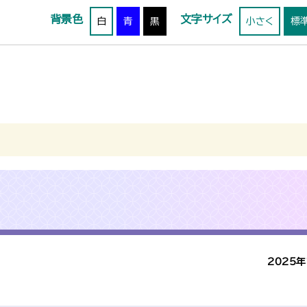
背景色
文字サイズ
白
青
黒
小さく
標
2025年