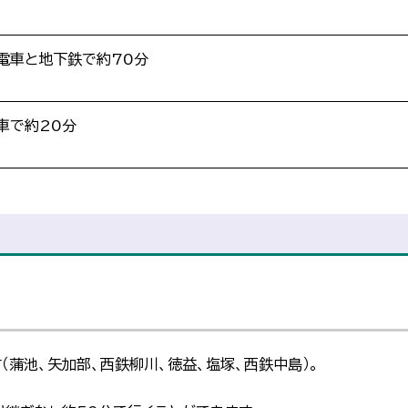
電車と地下鉄で約70分
車で約20分
蒲池、矢加部、西鉄柳川、徳益、塩塚、西鉄中島）。