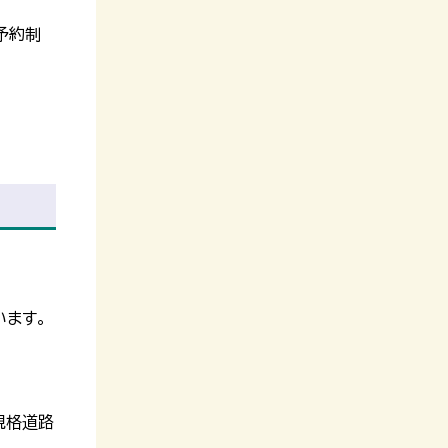
予約制
います。
規格道路