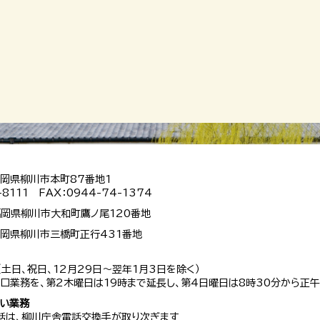
 福岡県柳川市本町87番地1
-8111 FAX：0944-74-1374
 福岡県柳川市大和町鷹ノ尾120番地
 福岡県柳川市三橋町正行431番地
（土日、祝日、12月29日～翌年1月3日を除く）
口業務を、第2木曜日は19時まで延長し、第4日曜日は8時30分から正午
扱い業務
話は、柳川庁舎電話交換手が取り次ぎます