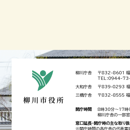
柳川庁舎
〒832-8601
TEL：0944-73
大和庁舎
〒839-0293
三橋庁舎
〒832-8555
開庁時間
8時30分～17時
柳川庁舎の一部窓
窓口延長・開庁時の主な取り
※開庁時間の各庁舎の代表電