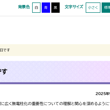
背景色
文字サイズ
白
青
黒
小さく
標
の日です
です
2025年
間に広く無電柱化の重要性についての理解と関心を深めるように