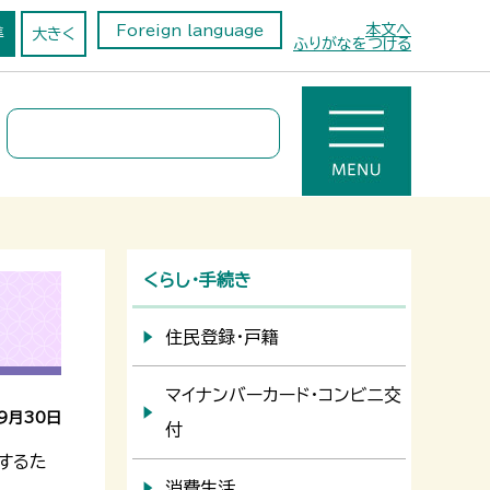
本文へ
Foreign language
準
大きく
ふりがなをつける
くらし・手続き
住民登録・戸籍
マイナンバーカード・コンビニ交
9月30日
付
するた
消費生活