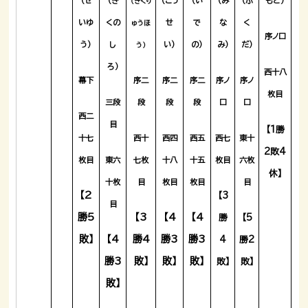
（せ
（き
（こう
（い
（み
（ふ
もと）
（きくり
いゆ
くの
せ
で
な
く
ゅうほ
序ノ口
う）
し
い）
の）
み）
だ）
う）
ろ）
西十八
幕下
序二
序二
序二
序ノ
序ノ
枚目
三段
段
段
段
口
口
西二
目
【1勝
十七
西十
西四
西五
西七
東十
2敗4
枚目
東六
七枚
十八
十五
枚目
六枚
休】
十枚
目
枚目
枚目
目
【2
【3
目
勝5
【3
【4
【4
勝
【5
敗】
【4
勝4
勝3
勝3
4
勝2
勝3
敗】
敗】
敗】
敗】
敗】
敗】