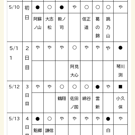
5/10
●
○
●
や
○
○
○
や
初
日
阿蘇
大志
毅ノ
信正
葛
跳
ノ山
松
司
道
の
乃
錦
山
や
や
や
○
や
や
●
5/1
2
や
1
日
阿見
琴川
目
大心
渕
5/12
3
や
や
○
○
○
●
や
■
日
鶴翔
佐田
綿谷
雷
小久
目
ノ国
新
保
5/13
4
●
○
や
や
や
や
●
や
日
魁郷
謙信
白