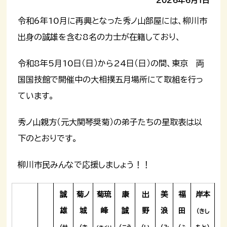
2026年6月1日
令和6年10月に再興となった秀ノ山部屋には、柳川市
出身の誠雄を含む8名の力士が在籍しており、
令和8年5月10日（日）から24日（日）の間、東京 両
国国技館で開催中の大相撲五月場所にて取組を行っ
ています。
秀ノ山親方（元大関琴奨菊）の弟子たちの星取表は以
下のとおりです。
柳川市民みんなで応援しましょう！！
誠
菊ノ
菊琉
康
出
美
福
岸本
雄
城
峰
誠
野
浪
田
（きし