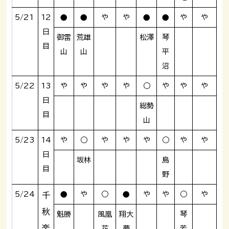
5/21
12
●
●
や
や
●
●
や
や
日
御雷
荒雄
松澤
琴
目
山
山
平
沼
5/22
13
や
や
や
や
○
や
や
や
日
総勢
目
山
5/23
14
や
○
や
や
や
○
や
や
日
坂林
島
目
野
5/24
●
や
○
●
や
や
○
や
千
秋
魁勝
風凰
翔大
琴
楽
花
夢
芳