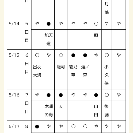
目
月
狼
5/14
5
や
●
や
や
や
○
や
や
日
旭天
原
目
道
5/15
6
○
や
○
●
●
や
○
や
日
出羽
龍司
霧乃
達ノ
小
目
大海
華
森
久
保
5/16
7
や
●
●
や
や
●
○
や
日
木瀬
天
山
後
目
の海
田
藤
5/17
8
●
や
や
○
○
や
や
や