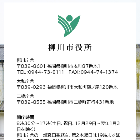
柳川庁舎
〒832-8601 福岡県柳川市本町87番地1
TEL：0944-73-8111 FAX：0944-74-1374
大和庁舎
〒839-0293 福岡県柳川市大和町鷹ノ尾120番地
三橋庁舎
〒832-8555 福岡県柳川市三橋町正行431番地
開庁時間
8時30分～17時（土日、祝日、12月29日～翌年1月3
日を除く）
柳川庁舎の一部窓口業務を、第2木曜日は19時まで延