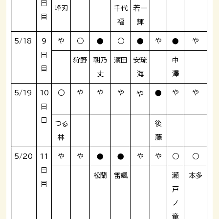
日
峰刃
千代
若一
目
福
輝
5/18
9
や
○
●
○
●
や
●
や
日
狩野
朝乃
濱田
安琉
中
目
丈
海
澤
5/19
10
○
や
や
や
●
や
や
や
日
目
つる
後
林
藤
5/20
11
や
や
●
●
や
や
○
○
日
松蘭
雷颯
瀬
本多
目
戸
ノ
竜