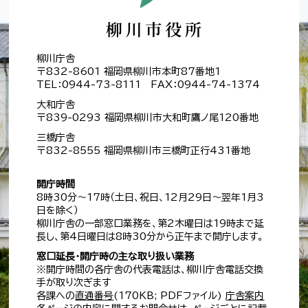
柳川庁舎
〒832-8601 福岡県柳川市本町87番地1
TEL：0944-73-8111 FAX：0944-74-1374
大和庁舎
〒839-0293 福岡県柳川市大和町鷹ノ尾120番地
三橋庁舎
〒832-8555 福岡県柳川市三橋町正行431番地
開庁時間
8時30分～17時（土日、祝日、12月29日～翌年1月3
日を除く）
柳川庁舎の一部窓口業務を、第2木曜日は19時まで延
長し、第4日曜日は8時30分から正午まで開庁します。
窓口延長・開庁時の主な取り扱い業務
※開庁時間の各庁舎の代表電話は、柳川庁舎電話交換
手が取り次ぎます
各課への
直通番号
(170KB; PDFファイル)
庁舎案内