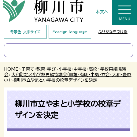
本文へ
ふりがなをつける
背景色・文字サイズ
Foreign language
HOME
›
子育て・教育・学び
›
小学校・中学校・高校
›
学校再編協議
会
›
大和町地区小学校再編協議会（皿垣・有明・中島・六合・大和・豊原
小）
›
柳川市立やまと小学校の校章デザインを決定
柳川市立やまと小学校の校章デ
ザインを決定