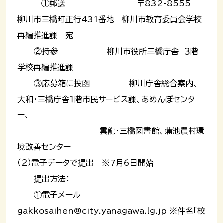
①郵送 〒832-8555
柳川市三橋町正行431番地 柳川市教育委員会学校
再編推進課 宛
②持参 柳川市役所三橋庁舎 ３階
学校再編推進課
③応募箱に投函 柳川庁舎総合案内、
大和・三橋庁舎１階市民サービス課、あめんぼセンタ
ー、
雲龍・三橋図書館、蒲池農村環
境改善センター
（２）電子データで提出 ※7月6日開始
提出方法：
①電子メール
gakkosaihen@city.yanagawa.lg.jp ※件名「校