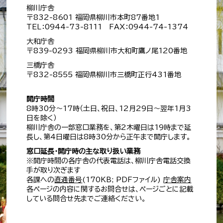
柳川庁舎
〒832-8601 福岡県柳川市本町87番地1
TEL：0944-73-8111 FAX：0944-74-1374
大和庁舎
〒839-0293 福岡県柳川市大和町鷹ノ尾120番地
三橋庁舎
〒832-8555 福岡県柳川市三橋町正行431番地
開庁時間
8時30分～17時（土日、祝日、12月29日～翌年1月3
日を除く）
柳川庁舎の一部窓口業務を、第2木曜日は19時まで延
長し、第4日曜日は8時30分から正午まで開庁します。
窓口延長・開庁時の主な取り扱い業務
※開庁時間の各庁舎の代表電話は、柳川庁舎電話交換
手が取り次ぎます
各課への
直通番号
(170KB; PDFファイル)
庁舎案内
各ページの内容に関するお問合せは、ページごとに記載
している問合せ先までご連絡ください。