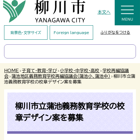
本文へ
ふりがなをつける
背景色・文字サイズ
Foreign language
HOME
›
子育て・教育・学び
›
小学校・中学校・高校
›
学校再編協議
会
›
蒲池地区義務教育学校再編協議会（蒲池小、蒲池中）
›
柳川市立蒲
池義務教育学校の校章デザイン案を募集
柳川市立蒲池義務教育学校の校
章デザイン案を募集