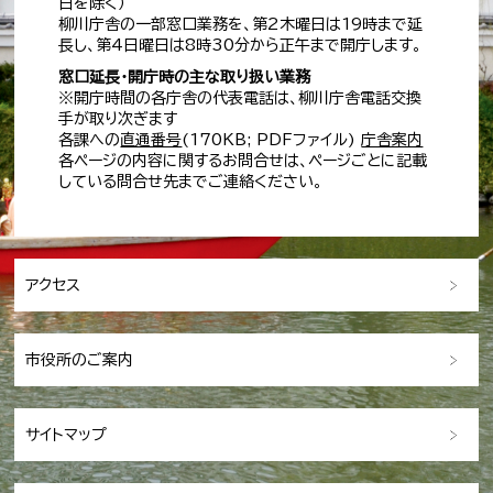
日を除く）
柳川庁舎の一部窓口業務を、第2木曜日は19時まで延
長し、第4日曜日は8時30分から正午まで開庁します。
窓口延長・開庁時の主な取り扱い業務
※開庁時間の各庁舎の代表電話は、柳川庁舎電話交換
手が取り次ぎます
各課への
直通番号
(170KB; PDFファイル)
庁舎案内
各ページの内容に関するお問合せは、ページごとに記載
している問合せ先までご連絡ください。
アクセス
市役所のご案内
サイトマップ