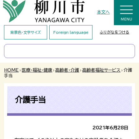
本文へ
ふりがなをつける
背景色・文字サイズ
Foreign language
HOME
›
医療・福祉・健康
›
高齢者・介護
›
高齢者福祉サービス
›
介護
手当
介護手当
2021年6月28日