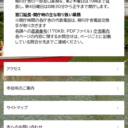
柳川庁舎の一部窓口業務を、第2木曜日は19時まで延
長し、第4日曜日は8時30分から正午まで開庁します。
窓口延長・開庁時の主な取り扱い業務
※開庁時間の各庁舎の代表電話は、柳川庁舎電話交換
手が取り次ぎます
各課への
直通番号
(170KB; PDFファイル)
庁舎案内
各ページの内容に関するお問合せは、ページごとに記載
している問合せ先までご連絡ください。
アクセス
市役所のご案内
サイトマップ
市へのお問い合わせ