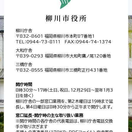
柳川庁舎
〒832-8601 福岡県柳川市本町87番地1
TEL：0944-73-8111 FAX：0944-74-1374
大和庁舎
〒839-0293 福岡県柳川市大和町鷹ノ尾120番地
三橋庁舎
〒832-8555 福岡県柳川市三橋町正行431番地
開庁時間
8時30分～17時（土日、祝日、12月29日～翌年1月3
日を除く）
柳川庁舎の一部窓口業務を、第2木曜日は19時まで延
長し、第4日曜日は8時30分から正午まで開庁します。
窓口延長・開庁時の主な取り扱い業務
※開庁時間の各庁舎の代表電話は、柳川庁舎電話交換
手が取り次ぎます