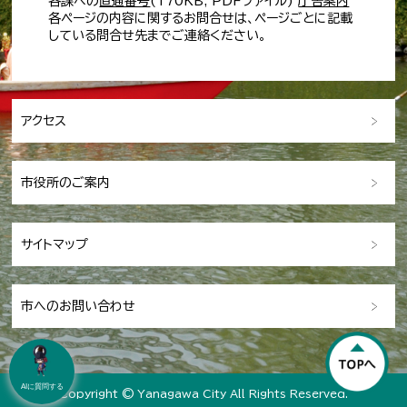
各課への
直通番号
(170KB; PDFファイル)
庁舎案内
各ページの内容に関するお問合せは、ページごとに記載
している問合せ先までご連絡ください。
アクセス
市役所のご案内
サイトマップ
市へのお問い合わせ
AIに質問する
Copyright © Yanagawa City All Rights Reserved.