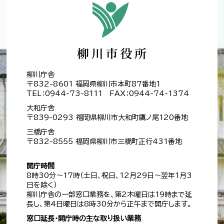
柳川庁舎
〒832-8601 福岡県柳川市本町87番地1
TEL：0944-73-8111 FAX：0944-74-1374
大和庁舎
〒839-0293 福岡県柳川市大和町鷹ノ尾120番地
三橋庁舎
〒832-8555 福岡県柳川市三橋町正行431番地
開庁時間
8時30分～17時（土日、祝日、12月29日～翌年1月3
日を除く）
柳川庁舎の一部窓口業務を、第2木曜日は19時まで延
長し、第4日曜日は8時30分から正午まで開庁します。
窓口延長・開庁時の主な取り扱い業務