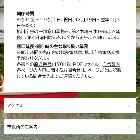
開庁時間
8時30分～17時（土日、祝日、12月29日～翌年1月3
日を除く）
柳川庁舎の一部窓口業務を、第2木曜日は19時まで延
長し、第4日曜日は8時30分から正午まで開庁します。
窓口延長・開庁時の主な取り扱い業務
※開庁時間の各庁舎の代表電話は、柳川庁舎電話交換
手が取り次ぎます
各課への
直通番号
(170KB; PDFファイル)
庁舎案内
各ページの内容に関するお問合せは、ページごとに記載
している問合せ先までご連絡ください。
アクセス
市役所のご案内