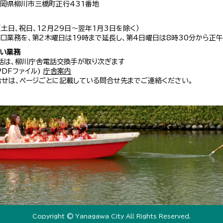
 福岡県柳川市三橋町正行431番地
（土日、祝日、12月29日～翌年1月3日を除く）
口業務を、第2木曜日は19時まで延長し、第4日曜日は8時30分から正午
扱い業務
話は、柳川庁舎電話交換手が取り次ぎます
 PDFファイル)
庁舎案内
せは、ページごとに記載している問合せ先までご連絡ください。
Copyright © Yanagawa City All Rights Reserved.