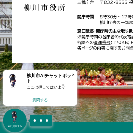
三橋庁舎
〒832-8555
開庁時間
8時30分～17時
柳川庁舎の一部窓
窓口延長・開庁時の主な取り
※開庁時間の各庁舎の代表電
各課への
直通番号
(170KB;
各ページの内容に関するお問合
×
柳川市AIチャットボッ
ト
ここば押してはいよ👇
質問する
AIに質問する