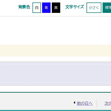
背景色
文字サイズ
白
青
黒
小さく
標
前の日へ
次