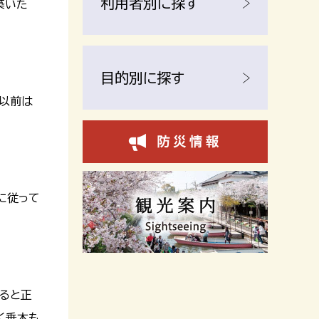
利用者別に探す
築いた
目的別に探す
治以前は
に従って
ると正
く垂木も