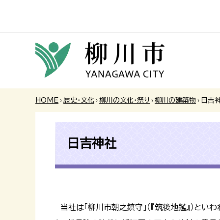
HOME
›
歴史・文化
›
柳川の文化・祭り
›
柳川の建築物
›
日吉
日吉神社
当社は「柳川市朝之鎮守」（『筑後地鑑』）とい