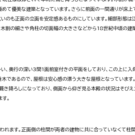
極めて優美な建築となっています。さらに前面の一間通りが床上
広いのも正面の立面を安定感あるものにしています。細部形態は
、木割の細さや角柱の切面幅の大きさなどから18世紀中頃の建
い、奥行の深い3間1面前室付きの平面をしており、この上に入
垂木であるので、屋根は安心感の漂う大きな屋根となっています
ま葺き降ろしになっており、側面から仰ぎ見る本殿の状況はそびえ
ます。
われます。正面側の柱間が両者の建物に共に合っていなくて柱