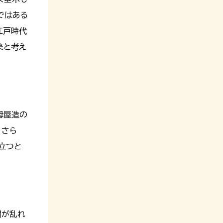
ではある
江戸時代
築と考え
母屋造の
。さら
立つと
間が乱れ