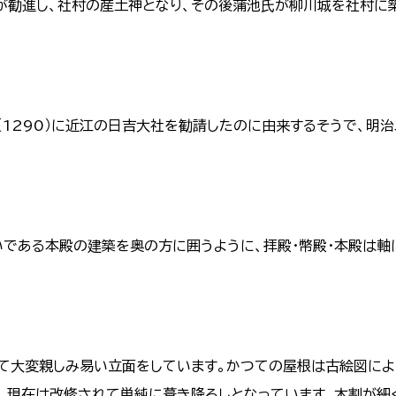
が勧進し、社村の産土神となり、その後蒲池氏が柳川城を社村に
1290）に近江の日吉大社を勧請したのに由来するそうで、明
である本殿の建築を奥の方に囲うように、拝殿・幣殿・本殿は軸
て大変親しみ易い立面をしています。かつての屋根は古絵図によ
、現在は改修されて単純に葺き降ろしとなっています。木割が細