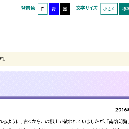
背景色
文字サイズ
白
青
黒
小さく
標
神社
2016
われるように、古くからこの柳川で敬われていましたが、『南筑明覧