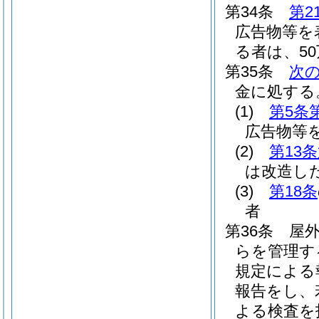
第34条
第2
広告物等を
る者は、5
第35条
次
金に処する
(1)
第5条
広告物等
(2)
第13
は改造し
(3)
第18条
者
第36条
屋
らを管理す
規定による
報告をし、
よる検査を