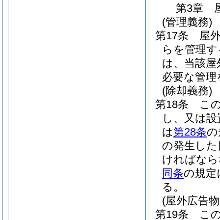
第3章
(管理義務)
第17条
屋
らを管理す
は、当該屋
必要な管理
(除却義務)
第18条
こ
し、又は設
は
第28条
の
の発生した
ければなら
同条
の規定
る。
(屋外広告
第19条
こ