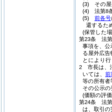
(3)
その屋
(4)
法第8
(5)
前各号
還するた
(保管した
第23条
法
事項を、公
る屋外広告
とにより行
2
市長は、
いては、
前
等の所有者
その公示の
(価額の評価
第24条
法
は、取引の