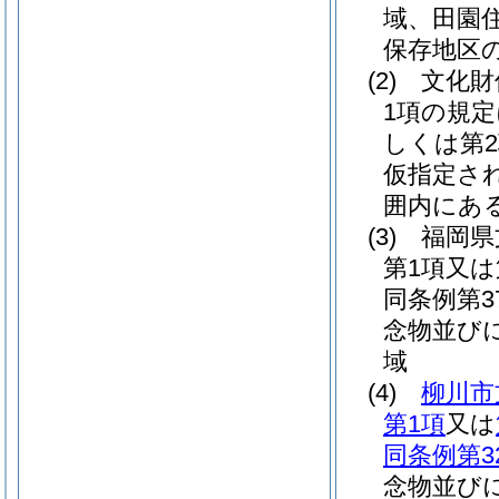
域、田園
保存地区
(2)
文化財
1項の規定
しくは第2
仮指定さ
囲内にあ
(3)
福岡県
第1項又
同条例第
念物並び
域
(4)
柳川市
第1項
又は
同条例第3
念物並び