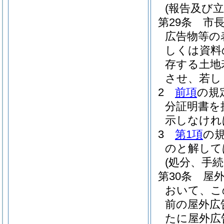
(報告及び立
第29条
市
広告物等の
しくは資料
存する土地
させ、若し
2
前項
の規
分証明書を
示しなけれ
3
第1項
の
のと解して
(処分、手
第30条
屋
おいて、こ
前の屋外広
たに屋外広