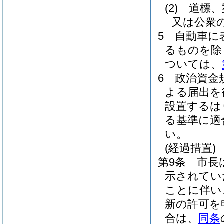
(2)
道標、
又は公衆
5
自動車に
るものを除
ついては、
6
政治資金
よる届出を
設置するは
る基準に適
い。
(経過措置)
第9条
市長
示されてい
ことに伴い
新の許可を
合は、
同条