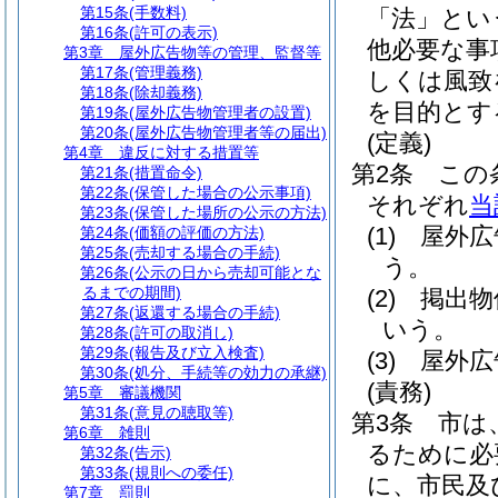
第15条
(手数料)
「法」とい
第16条
(許可の表示)
他必要な事
第3章
屋外広告物等の管理、監督等
第17条
(管理義務)
しくは風致
第18条
(除却義務)
を目的とす
第19条
(屋外広告物管理者の設置)
第20条
(屋外広告物管理者等の届出)
(定義)
第4章
違反に対する措置等
第2条
この
第21条
(措置命令)
第22条
(保管した場合の公示事項)
それぞれ
当
第23条
(保管した場所の公示の方法)
(1)
屋外広
第24条
(価額の評価の方法)
第25条
(売却する場合の手続)
う。
第26条
(公示の日から売却可能とな
るまでの期間)
(2)
掲出物
第27条
(返還する場合の手続)
いう。
第28条
(許可の取消し)
第29条
(報告及び立入検査)
(3)
屋外広
第30条
(処分、手続等の効力の承継)
(責務)
第5章
審議機関
第31条
(意見の聴取等)
第3条
市は
第6章
雑則
るために必
第32条
(告示)
第33条
(規則への委任)
に、市民及
第7章
罰則