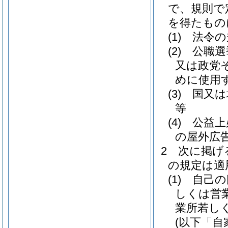
で、規則で
を得たもの
(1)
法令の
(2)
公職選
又は政党
めに使用
(3)
国又は
等
(4)
公益上
の屋外広
2
次に掲げ
の規定は適
(1)
自己の
しくは営
業所若し
(以下「自