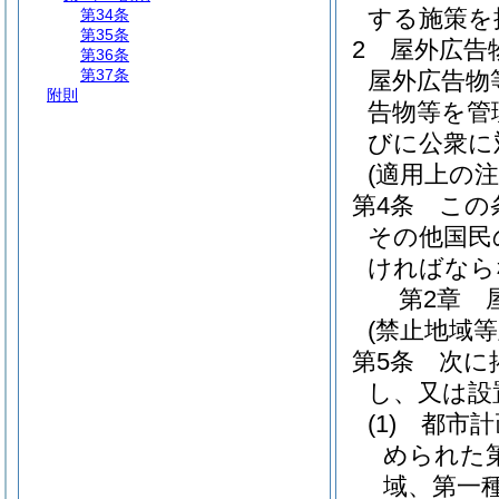
する施策を
第34条
第35条
2
屋外広告
第36条
第37条
屋外広告物
附則
告物等を管
びに公衆に
(適用上の注
第4条
この
その他国民
ければなら
第2章
(禁止地域
第5条
次に
し、又は設
(1)
都市計
められた
域、第一