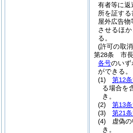
有者等に返
所を証する
屋外広告物
させるほか
る。
(許可の取消
第28条
市
各号
のいず
ができる。
(1)
第12
る場合を含
き。
(2)
第13
(3)
第21
(4)
虚偽の
き。