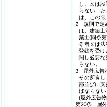
し、又は設
らない。
た
は、この限
2
規則で定
は、建築士
築士
(同条
る者又は法
登録を受け
関し必要な
らない。
3
屋外広告
その所有し
部並びに支
ばならない
(屋外広告
第20条
屋