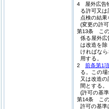
4
屋外広告
る許可又は
点検の結果
(変更の許可
第13条
こ
係る屋外広
は改造を除
ければなら
用する。
2
前条第1
る。
この場
又は改造の
間とする。
(許可の基準
第14条
こ
許可の基準