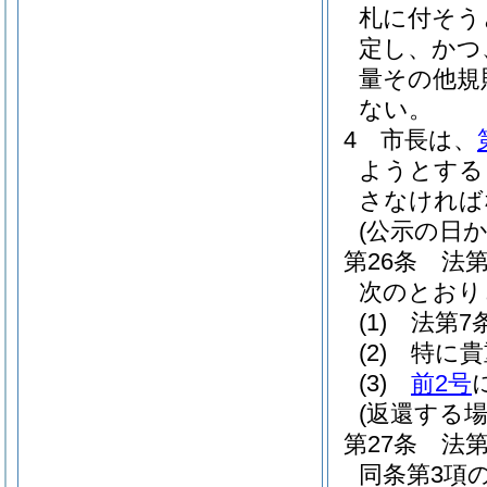
札に付そう
定し、かつ
量その他規
ない。
4
市長は、
ようとする
さなければ
(公示の日
第26条
法
次のとおり
(1)
法第7
(2)
特に貴
(3)
前2号
(返還する場
第27条
法
同条第3項