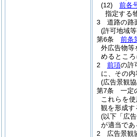
(12)
前各
指定する
3
道路の路
(許可地域等
第6条
前条
外広告物等
めるところ
2
前項
の許
に、その内
(広告景観協
第7条
一定
これらを使
観を形成す
(以下「広
が適当であ
2
広告景観