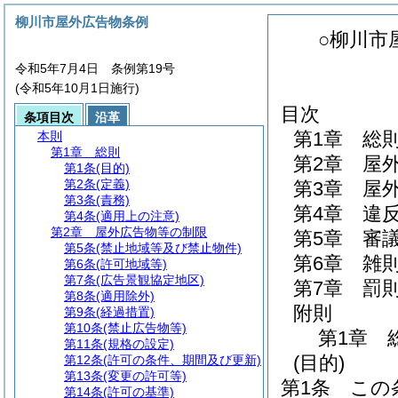
柳川市屋外広告物条例
○柳川市
令和5年7月4日 条例第19号
(令和5年10月1日施行)
目次
条項目次
沿革
第1章
総
本則
第1章
総則
第2章
屋
第1条
(目的)
第2条
(定義)
第3章
屋
第3条
(責務)
第4章
違
第4条
(適用上の注意)
第2章
屋外広告物等の制限
第5章
審
第5条
(禁止地域等及び禁止物件)
第6章
雑
第6条
(許可地域等)
第7条
(広告景観協定地区)
第7章
罰
第8条
(適用除外)
附則
第9条
(経過措置)
第10条
(禁止広告物等)
第1章
第11条
(規格の設定)
(目的)
第12条
(許可の条件、期間及び更新)
第13条
(変更の許可等)
第1条
この
第14条
(許可の基準)