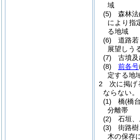
域
(5)
森林法
により指
る地域
(6)
道路若
展望しう
(7)
古墳及
(8)
前各号
定する地
2
次に掲げ
ならない。
(1)
橋
(橋
分離帯
(2)
石垣、
(3)
街路樹
木の保存