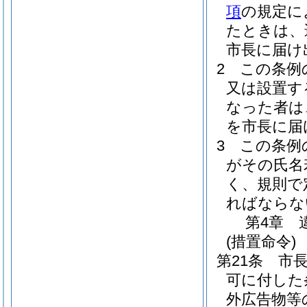
項
の規定に
たときは、
市長に届け
2
この条例
又は設置す
なった者は
を市長に届
3
この条例
がその氏名
く、規則で
ればならな
第4章
(措置命令)
第21条
市
可に付した
外広告物等