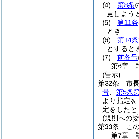
(4)
第8条
更しよう
(5)
第11条
とき。
(6)
第14
とすると
(7)
前各号
第6章
(告示)
第32条
市
号
、
第5条第
より指定を
定をしたと
(規則への委
第33条
こ
第7章