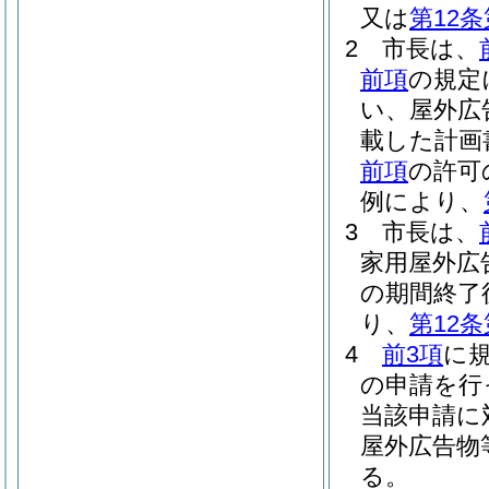
又は
第12条
2
市長は、
前項
の規定
い、屋外広
載した計画
前項
の許可
例により、
3
市長は、
家用屋外広
の期間終了
り、
第12条
4
前3項
に
の申請を行
当該申請に
屋外広告物
る。