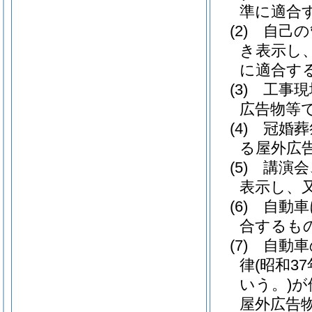
準に適合
(2)
自己の
き表示し
に適合す
(3)
工事現
広告物等
(4)
冠婚葬
る屋外広
(5)
講演会
表示し、
(6)
自動車
合するも
(7)
自動車
律
(昭和37
いう。)
が
屋外広告