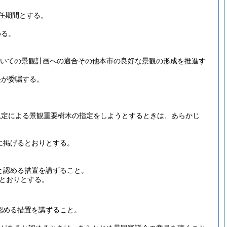
任期間とする。
める。
ついての景観計画への適合その他本市の良好な景観の形成を推進す
長が委嘱する。
の規定による景観重要樹木の指定をしようとするときは、あらかじ
に掲げるとおりとする。
と認める措置を講ずること。
るとおりとする。
。
認める措置を講ずること。