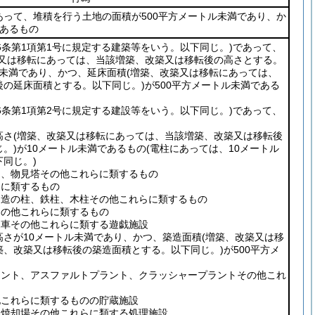
って、堆積を行う土地の面積が500平方メートル未満であり、か
であるもの
16条第1項第1号に規定する建築等をいう。以下同じ。)
であって、
築又は移転にあっては、当該増築、改築又は移転後の高さとする。
ル未満であり、かつ、延床面積
(増築、改築又は移転にあっては、
後の延床面積とする。以下同じ。)
が500平方メートル未満である
16条第1項第2号に規定する建設等をいう。以下同じ。)
であって、
高さ
(増築、改築又は移転にあっては、当該増築、改築又は移転後
。)
が10メートル未満であるもの
(電柱にあっては、10メートル
同じ。)
、物見塔その他これらに類するもの
に類するもの
造の柱、鉄柱、木柱その他これらに類するもの
の他これらに類するもの
車その他これらに類する遊戯施設
高さが10メートル未満であり、かつ、築造面積
(増築、改築又は移
築、改築又は移転後の築造面積とする。以下同じ。)
が500平方メ
ント、アスファルトプラント、クラッシャープラントその他これ
これらに類するものの貯蔵施設
焼却場その他これらに類する処理施設