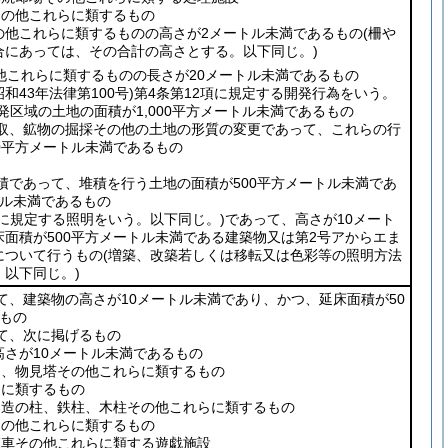
の他これらに類するもの
の他これらに類するものの高さが2メートル未満であるもの
(柵や
合にあっては、その合計の高さとする。以下同じ。)
他これらに類するものの長さが20メートル未満であるもの
昭和43年法律第100号)
第4条第12項に規定する開発行為をいう。
発区域の土地の面積が1,000平方メートル未満であるもの
、鉱物の掘採その他の土地の形質の変更であって、これらの行
0平方メートル未満であるもの
であって、堆積を行う土地の面積が500平方メートル未満であ
トル未満であるもの
に規定する照明をいう。以下同じ。)
であって、高さが10メート
面積が500平方メートル未満である建築物又は第2号アからエま
について行うもの
(増築、改築若しくは移転又は色彩等の照明方法
以下同じ。)
、建築物の高さが10メートル未満であり、かつ、延床面積が50
もの
て、次に掲げるもの
さが10メートル未満であるもの
、物見塔その他これらに類するもの
に類するもの
造の柱、鉄柱、木柱その他これらに類するもの
の他これらに類するもの
車その他これらに類する遊戯施設