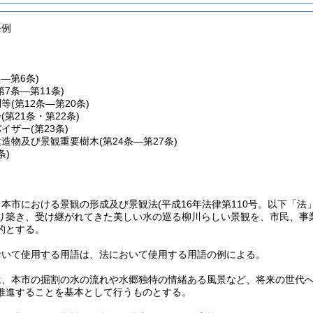
条例
条―第6条)
第7条―第11条)
制等
(第12条―第20条)
会
(第21条・第22条)
バイザー
(第23条)
建造物及び景観重要樹木
(第24条―第27条)
条)
、本市における景観の形成及び景観法
(平成16年法律第110号。以下「法
り築き、受け継がれてきた美しい水の巡る柳川らしい景観を、市民、事
的とする。
おいて使用する用語は、法において使用する用語の例による。
は、本市の掘割の水の流れや水郷独特の情緒ある風景など、将来の世代
推進することを基本として行うものとする。