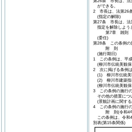
第26条
市長は、法
ができる。
2
市長は、法第26
(指定の解除)
第27条
市長は、法
指定を解除しよう
第7章
雑則
(委任)
第28条
この条例の
附
則
(施行期日)
1
この条例は、平成
(柳川市伝統美観
2
次に掲げる条例
(1)
柳川市伝統美
(2)
柳川市建築指
(柳川市伝統美観
3
この条例の施行
その他の措置につ
(景観計画に関する
4
この条例の施行の
附
則
(令和4
この条例は、令和
別表
(第15条関係)