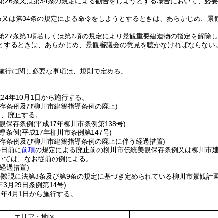
第26条又は第34条の規定による勧告をしようとする場合において、必
条又は第34条の規定による命令をしようとするときは、あらかじめ、景
第27条第1項若しくは第2項の規定により景観重要建造物の指定を解除し
とするときは、あらかじめ、景観審議会の意見を聴かなければならない
施行に関し必要な事項は、規則で定める。
24年10月1日から施行する。
保存条例及び柳川市建築指導条例の廃止)
は、廃止する。
観保存条例
(平成17年柳川市条例第138号)
導条例
(平成17年柳川市条例第147号)
保存条例及び柳川市建築指導条例の廃止に伴う経過措置)
の日前に
前項
の規定による廃止前の柳川市伝統美観保存条例又は柳川市
いては、なお従前の例による。
経過措置)
際現に法第8条及び第9条の規定に基づき定められている柳川市景観計
年3月29日
条例第14号)
4年4月1日から施行する。
エリア・地区