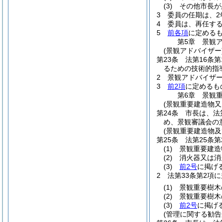
(3)
その他市長が
3
委員の任期は、2
4
委員は、再任す
5
前各項
に定める
第5章
景観
(景観アドバイザー
第23条
法第16条
るための技術的指
2
景観アドバイザ
3
前2項
に定めるも
第6章
景観
(景観重要建造物又
第24条
市長は、法
め、景観審議会の
(景観重要建造物
第25条
法第25条
(1)
景観重要建造
(2)
消火器又は消
(3)
前2号
に掲げ
2
法第33条第2項
(1)
景観重要樹木
(2)
景観重要樹木
(3)
前2号
に掲げ
(管理に関する勧告