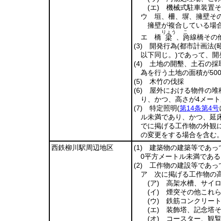
(エ)
機械式駐車装置そ
ウ 垣、柵、塀、擁壁そ
擁壁が複合している場
りょう
こ
エ 橋
、
線橋その
梁
跨
(3)
開発行為
(都市計画法
(
以下同じ。)
であって、開
(4)
土地の開墾、土石の採取
為を行う土地の面積が50
(5)
木竹の伐採
(6)
屋外における物件の堆積
り、かつ、高さが4メー
(7)
特定照明
(
第14条第4号
ル未満であり、かつ、延床
でに掲げる工作物の外観
の変更をする場合を含む。
西鉄柳川駅周辺地区
(1)
建築物の建築等であって
0平方メートル未満である
(2)
工作物の建設等であっ
ア 次に掲げる工作物の高
(ア)
高架水槽、サイロ
(イ)
煙突その他これら
(ウ)
鉄筋コンクリート
(エ)
装飾塔、記念塔そ
(オ)
コースター、観覧