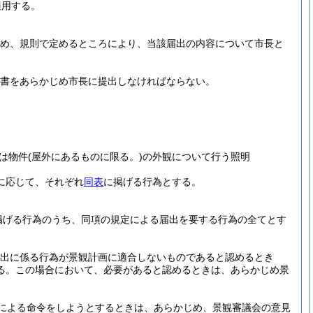
適用する。
じめ、規則で定めるところにより、当該届出の内容について市長と
出書をあらかじめ市長に提出しなければならない。
は物件
(屋外にあるものに限る。)
の外観について行う照明
に応じて、それぞれ
同表
に掲げる行為とする。
に掲げる行為のうち、同項の規定による届出を要する行為の全てとす
届出に係る行為が景観計画に適合しないものであると認めるとき
る。
この場合において、必要があると認めるときは、あらかじめ景
規定による命令をしようとするときは、あらかじめ、景観審議会の意見