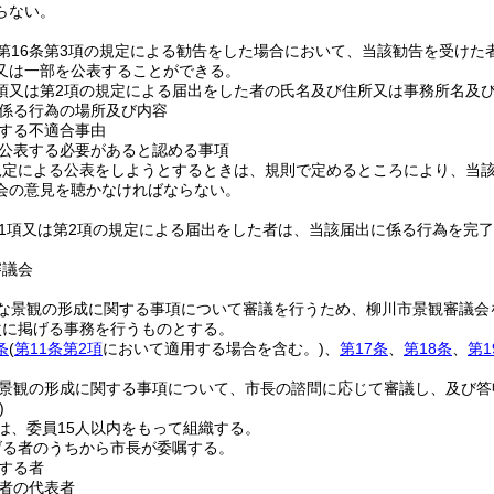
らない。
第16条第3項の規定による勧告をした場合において、当該勧告を受けた
又は一部を公表することができる。
1項又は第2項の規定による届出をした者の氏名及び住所又は事務所名及
係る行為の場所及び内容
する不適合事由
公表する必要があると認める事項
規定による公表をしようとするときは、規則で定めるところにより、当
会の意見を聴かなければならない。
第1項又は第2項の規定による届出をした者は、当該届出に係る行為を完
。
審議会
な景観の形成に関する事項について審議を行うため、柳川市景観審議会
次に掲げる事務を行うものとする。
条
(
第11条第2項
において適用する場合を含む。)
、
第17条
、
第18条
、
第1
景観の形成に関する事項について、市長の諮問に応じて審議し、及び答
)
は、委員15人以内をもって組織する。
げる者のうちから市長が委嘱する。
する者
者の代表者