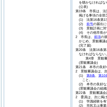
を聴かなければな
(公表)
第19条
市長は、法
掲げる事項の全部
(1)
法第16条第
(2)
前号
の届出に
(3)
景観計画に対
(4)
その他市長が
2
市長は、
前項
の
かじめ、景観審議
(完了届)
第20条
法第16条
なければならない
第4章
景観
(景観審議会)
第21条
本市の良好
2
景観審議会は、
(1)
第8条
、
第10
こと。
(2)
本市の良好な
(景観審議会の組織
第22条
景観審議会
2
委員は、次に掲
(1)
学識経験を有
(2)
市民又は事業