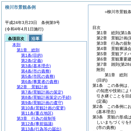
柳川市景観条例
○柳川市景観
平成24年3月23日 条例第9号
目次
(令和4年4月1日施行)
第1章
総則
(第1
第2章
景観計画
(
条項目次
沿革
第3章
行為の規
本則
第4章
景観審議
第1章
総則
第5章
景観アド
第1条
(目的)
第6章
景観重要
第2条
(定義)
第7章
雑則
(第28
第3条
(基本理念)
附則
第4条
(市の責務)
第1章
総則
第5条
(市民の責務)
(目的)
第6条
(事業者の責務)
第1条
この条例は
第2章
景観計画
の知恵や技術によ
第7条
(景観計画の策定)
引き継ぐことを目
第8条
(景観計画策定の手続)
(定義)
第9条
(景観計画の遵守)
第2条
この条例に
第10条
(景観計画の変更)
(基本理念)
第11条
(重点地区)
第3条
景観の形成
第3章
行為の規制等
しいまちづくりを
第12条
(事前協議)
(市の責務)
第13条
(行為等の届出)