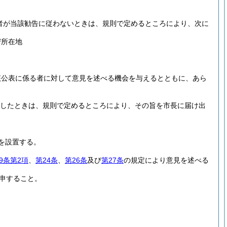
者が当該勧告に従わないときは、規則で定めるところにより、次に
び所在地
該公表に係る者に対して意見を述べる機会を与えるとともに、あら
了したときは、規則で定めるところにより、その旨を市長に届け出
を設置する。
9条第2項
、
第24条
、
第26条
及び
第27条
の規定により意見を述べる
申すること。