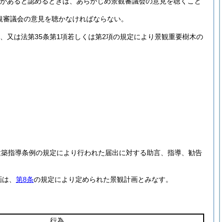
要があると認めるときは、あらかじめ景観審議会の意見を聴くこと
観審議会の意見を聴かなければならない。
、又は法第35条第1項若しくは第2項の規定により景観重要樹木の
。
建築指導条例の規定により行われた届出に対する助言、指導、勧告
画は、
第8条
の規定により定められた景観計画とみなす。
行為