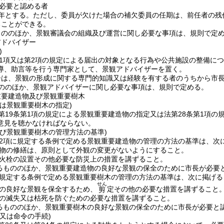
必要と認める者
年とする。
ただし、委員が欠けた場合の補欠委員の任期は、前任者の残
ることができる。
もののほか、景観審議会の組織及び運営に関し必要な事項は、規則で定
アドバイザー
)
第1項又は第2項の規定による届出の対象となる行為や公共施設の整備に
導、助言等を行う専門家として、景観アドバイザーを置く。
ーは、景観の形成に関する専門的知識又は経験を有する者のうちから市
ののほか、景観アドバイザーに関し必要な事項は、規則で定める。
重要建造物及び景観重要樹木
は景観重要樹木の指定)
第19条第1項の規定による景観重要建造物の指定又は法第28条第1項
意見を聴かなければならない。
及び景観重要樹木の管理方法の基準)
第2項に規定する条例で定める景観重要建造物の管理の方法の基準は、次
物の修繕は、原則として外観の変更がないようにすること。
火栓の設置その他必要な防災上の措置を講ずること。
るもののほか、景観重要建造物の良好な景観の保全のために市長が必要
に規定する条例で定める景観重要樹木の管理の方法の基準は、次に掲げ
せん
の良好な景観を保全するため、
定その他の必要な措置を講ずること
剪
の滅失又は枯死を防ぐための必要な措置を講ずること。
るもののほか、景観重要樹木の良好な景観の保全のために市長が必要と
又は命令の手続)