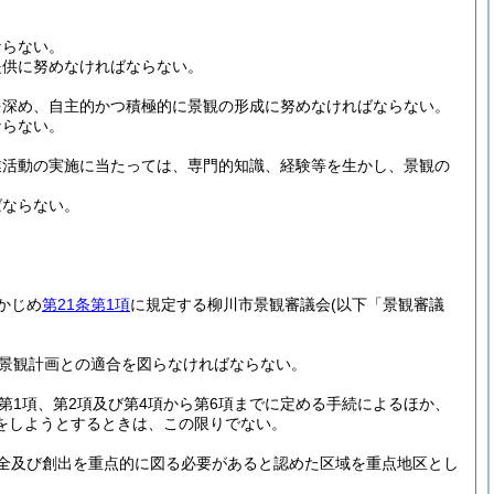
。
ならない。
提供に努めなければならない。
を深め、自主的かつ積極的に景観の形成に努めなければならない。
ならない。
業活動の実施に当たっては、専門的知識、経験等を生かし、景観の
ばならない。
かじめ
第21条第1項
に規定する柳川市景観審議会
(以下「景観審議
、景観計画との適合を図らなければならない。
第1項、第2項及び第4項から第6項までに定める手続によるほか、
をしようとするときは、この限りでない。
全及び創出を重点的に図る必要があると認めた区域を重点地区とし