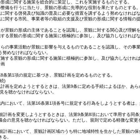
の形成に関する施策を総合的に策定し、これを実施するものとする。
の整備を行うに当たり、景観の形成に先導的な役割を果たすものとする
成に関する啓発及び知識の普及に必要な措置を講ずるよう努めなければ
成に関する市民、事業者等の取組の支援及び景観の形成に関する情報の
らが景観の形成の主体であることを認識し、景観に対する関心及び理解
施する景観の形成に関する施策に積極的に参加し、及び協力しなければ
自らの事業活動が景観に影響を与えるものであることを認識し、その事
う努めなければならない。
実施する景観の形成に関する施策に積極的に参加し、及び協力しなけれ
計画
8条第1項の規定に基づき、景観計画を定めるものとする。
続)
観計画を定めようとするときは、法第9条に定める手続によるほか、あら
見を聴かなければならない。
域内において、法第16条第1項各号に規定する行為をしようとする者は
観計画を変更しようとするときは、法第9条第8項において準用する同条
議会の意見を聴かなければならない。
ただし、規則で定める軽微な変更
観計画において、景観計画区域のうち特に地域特性を生かした景観の保
きる。