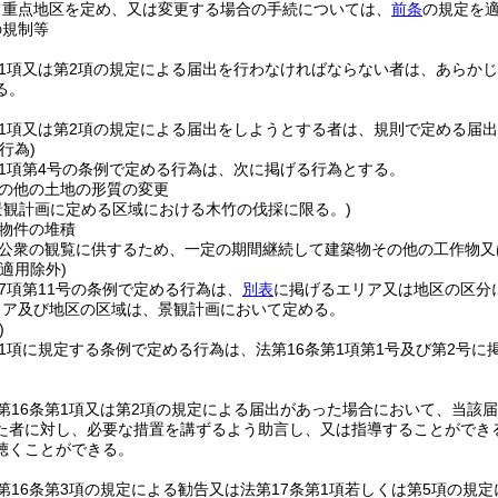
て重点地区を定め、又は変更する場合の手続については、
前条
の規定を
の規制等
第1項又は第2項の規定による届出を行わなければならない者は、あらか
る。
第1項又は第2項の規定による届出をしようとする者は、規則で定める届
行為)
第1項第4号の条例で定める行為は、次に掲げる行為とする。
の他の土地の形質の変更
景観計画に定める区域における木竹の伐採に限る。)
物件の堆積
公衆の観覧に供するため、一定の期間継続して建築物その他の工作物又
適用除外)
第7項第11号の条例で定める行為は、
別表
に掲げるエリア又は地区の区分
リア及び地区の区域は、景観計画において定める。
)
第1項に規定する条例で定める行為は、法第16条第1項第1号及び第2号
第16条第1項又は第2項の規定による届出があった場合において、当該
た者に対し、必要な措置を講ずるよう助言し、又は指導することができ
聴くことができる。
第16条第3項の規定による勧告又は法第17条第1項若しくは第5項の