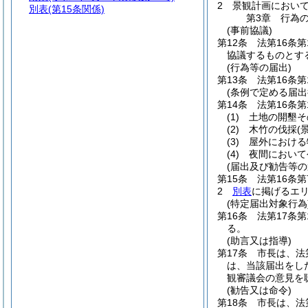
2
景観計画におい
別表
(第15条関係)
第3章
行為
(事前協議)
第12条
法第16条
協議するものとす
(行為等の届出)
第13条
法第16条
(条例で定める届出
第14条
法第16条
(1)
土地の開墾そ
(2)
木竹の伐採
(
(3)
屋外における
(4)
夜間において
(届出及び勧告等の
第15条
法第16条
2
別表
に掲げるエ
(特定届出対象行為
第16条
法第17条
る。
(助言又は指導)
第17条
市長は、法
は、当該届出をし
観審議会の意見を
(勧告又は命令)
第18条
市長は、法