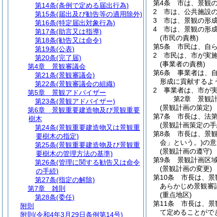
第4条
市は、景観
第14条
(条例で定める届出行為)
2
市は、公共施設
第15条
(届出及び勧告等の適用除外)
3
市は、景観の形
第16条
(特定届出対象行為)
4
市は、景観の形
第17条
(助言又は指導)
(市民の責務)
第18条
(勧告又は命令)
第5条
市民は、自
第19条
(公表)
2
市民は、市が実
第20条
(完了届)
(事業者の責務)
第4章
景観審議会
第6条
事業者は、
第21条
(景観審議会)
形成に貢献するよ
第22条
(景観審議会の組織)
2
事業者は、市が
第5章
景観アドバイザー
第2章
景観
第23条
(景観アドバイザー)
(景観計画の策定)
第6章
景観重要建造物及び景観重要
第7条
市長は、法第
樹木
(景観計画策定の手
第24条
(景観重要建造物又は景観重
第8条
市長は、景
要樹木の指定)
会」という。)
の意
第25条
(景観重要建造物及び景観重
(景観計画の遵守)
要樹木の管理方法の基準)
第9条
景観計画区
第26条
(管理に関する勧告又は命令
(景観計画の変更)
の手続)
第10条
市長は、景
第27条
(指定の解除)
あらかじめ景観審
第7章
雑則
(重点地区)
第28条
(委任)
第11条
市長は、景
附則
て定めることがで
附則
(令和4年3月29日条例第14号)