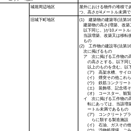
城堀周辺地区
屋外における物件の堆積であ
つ、高さが4メートル未満
旧城下町地区
(1)
建築物の建築等
(法第
建築物の高さ
(増築、改
以下同じ。)
が10メート
当該増築、改築又は移転
もの
(2)
工作物の建設等
(法第
次に掲げるもの
ア 次に掲げる工作物の
の高さとする。以下同じ
以上のものを含む。以下
(ア)
高架水槽、サイロ
(イ)
煙突その他これら
(ウ)
鉄筋コンクリート
(エ)
装飾塔、記念塔そ
(オ)
コースター、観覧
イ 次に掲げる工作物の
転にあっては、当該増
ートル未満であるもの
(ア)
コンクリートプラ
らに類する製造施設
(イ)
石油、ガスその他
(ウ)
汚物処理場、ごみ