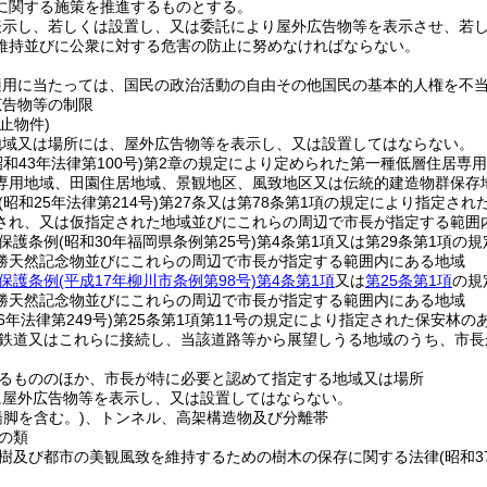
に関する施策を推進するものとする。
表示し、若しくは設置し、又は委託により屋外広告物等を表示させ、若
維持並びに公衆に対する危害の防止に努めなければならない。
適用に当たっては、国民の政治活動の自由その他国民の基本的人権を不
広告物等の制限
止物件)
地域又は場所には、屋外広告物等を表示し、又は設置してはならない。
昭和43年法律第100号)
第2章の規定により定められた第一種低層住居専
専用地域、田園住居地域、景観地区、風致地区又は伝統的建造物群保存
(昭和25年法律第214号)
第27条又は第78条第1項の規定により指定された
され、又は仮指定された地域並びにこれらの周辺で市長が指定する範囲
保護条例
(昭和30年福岡県条例第25号)
第4条第1項又は第29条第1項の
勝天然記念物並びにこれらの周辺で市長が指定する範囲内にある地域
保護条例
(平成17年柳川市条例第98号)
第4条第1項
又は
第25条第1項
の規
勝天然記念物並びにこれらの周辺で市長が指定する範囲内にある地域
6年法律第249号)
第25条第1項第11号の規定により指定された保安林
鉄道又はこれらに接続し、当該道路等から展望しうる地域のうち、市長
るもののほか、市長が特に必要と認めて指定する地域又は場所
に屋外広告物等を表示し、又は設置してはならない。
橋脚を含む。)
、トンネル、高架構造物及び分離帯
の類
樹及び都市の美観風致を維持するための樹木の保存に関する法律
(昭和3