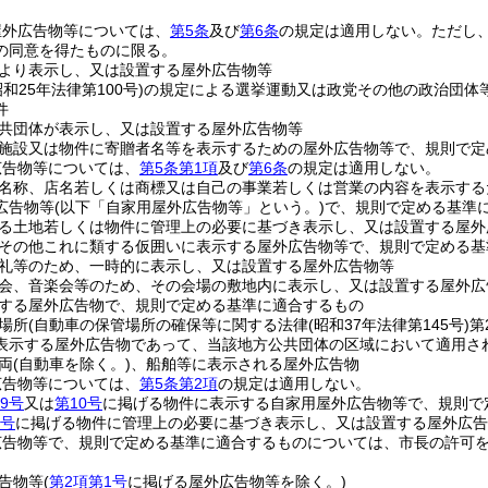
屋外広告物等については、
第5条
及び
第6条
の規定は適用しない。
ただし
の同意を得たものに限る。
より表示し、又は設置する屋外広告物等
昭和25年法律第100号)
の規定による選挙運動又は政党その他の政治団体
件
共団体が表示し、又は設置する屋外広告物等
施設又は物件に寄贈者名等を表示するための屋外広告物等で、規則で定
広告物等については、
第5条第1項
及び
第6条
の規定は適用しない。
名称、店名若しくは商標又は自己の事業若しくは営業の内容を表示する
広告物等
(以下「自家用屋外広告物等」という。)
で、規則で定める基準
る土地若しくは物件に管理上の必要に基づき表示し、又は設置する屋外
その他これに類する仮囲いに表示する屋外広告物等で、規則で定める基
礼等のため、一時的に表示し、又は設置する屋外広告物等
会、音楽会等のため、その会場の敷地内に表示し、又は設置する屋外広
する屋外広告物で、規則で定める基準に適合するもの
場所
(自動車の保管場所の確保等に関する法律
(昭和37年法律第145号)
第
表示する屋外広告物であって、当該地方公共団体の区域において適用さ
両
(自動車を除く。)
、船舶等に表示される屋外広告物
広告物等については、
第5条第2項
の規定は適用しない。
9号
又は
第10号
に掲げる物件に表示する自家用屋外広告物等で、規則で
各号
に掲げる物件に管理上の必要に基づき表示し、又は設置する屋外広告
広告物等で、規則で定める基準に適合するものについては、市長の許可
告物等
(
第2項第1号
に掲げる屋外広告物等を除く。)