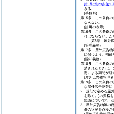
第9号)
第23条第1
きる。
(手数料)
第15条
この条例の
ならない。
(許可の表示)
第16条
この条例の
ればならない。
た
第3章
屋外
(管理義務)
第17条
屋外広告物
に保つよう、補修
(除却義務)
第18条
この条例の
消されたときは、
定による期間が経
(屋外広告物管理者
第19条
この条例の
な屋外広告物等に
2
規則で定める屋
を除く。)
の資格を
知識について行う
3
屋外広告物等の
傷の状況を点検さ