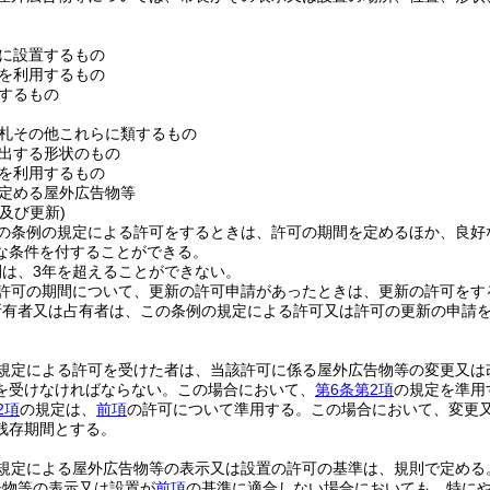
に設置するもの
を利用するもの
するもの
札その他これらに類するもの
出する形状のもの
を利用するもの
定める屋外広告物等
及び更新)
の条例の規定による許可をするときは、許可の期間を定めるほか、良好
な条件を付することができる。
間は、3年を超えることができない。
許可の期間について、更新の許可申請があったときは、更新の許可をす
所有者又は占有者は、この条例の規定による許可又は許可の更新の申請
規定による許可を受けた者は、当該許可に係る屋外広告物等の変更又は
を受けなければならない。
この場合において、
第6条第2項
の規定を準用
2項
の規定は、
前項
の許可について準用する。
この場合において、変更
残存期間とする。
規定による屋外広告物等の表示又は設置の許可の基準は、規則で定める
告物等の表示又は設置が
前項
の基準に適合しない場合においても、特に