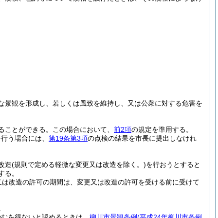
な景観を形成し、若しくは風致を維持し、又は公衆に対する危害を
ることができる。
この場合において、
前2項
の規定を準用する。
を行う場合には、
第19条第3項
の点検の結果を市長に提出しなけれ
改造
(規則で定める軽微な変更又は改造を除く。)
を行おうとすると
する。
又は改造の許可の期間は、変更又は改造の許可を受ける前に受けて
。
やむを得ないと認めるときは、
柳川市景観条例
(平成24年柳川市条例