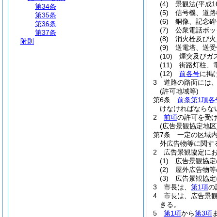
(4)
景観法
(平成1
第34条
(5)
信号機、道路
第35条
(6)
銅像、記念碑
第36条
(7)
公衆電話ボッ
第37条
(8)
消火栓及び火
附則
(9)
送電塔、送受
(10)
煙突及びガ
(11)
街路灯柱、
(12)
前各号
に掲
3
道路の路面には
(許可地域等)
第6条
前条第1項各
けなければならな
2
前項
の許可を受
(広告景観協定地区
第7条
一定の区域
外広告物等に関す
2
広告景観協定に
(1)
広告景観協定
(2)
屋外広告物等
(3)
広告景観協定
3
市長は、
第1項
の
4
市長は、広告景
きる。
5
第1項
から
第3項