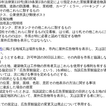
6年法律第110号)
第19条第1項の規定により指定された景観重要建造物
標識、道路の防護柵、駒止、里程標、カーブ・ミラー、パーキング・メ
その他これらに類するもの
クス、公衆便所及び郵便ポスト
災報知機
信塔及び照明塔
スタンク、貯水タンクその他これらに類するもの
電柱その他これらに類するもの
(立看板、はり紙、はり札その他これらに
げるもののほか、市長が特に必要と認めて指定する物件
、屋外広告物を表示してはならない。
号
に掲げる地域又は場所を除き、市内に屋外広告物等を表示し、又は設
い。
けようとする者は、許可申請の30日以上前に、その内容を市長と協議し
)
内の土地、建築物又は工作物の所有者又はこれらを使用する権利を有す
る協定
(以下「広告景観協定」という。)
を締結し、当該広告景観協定が
おいては、次に掲げる事項を定めるものとする。
の目的となる土地の区域
の位置、形状、面積、色彩、意匠その他表示の方法に関する事項
に違反した場合の措置
認定を行ったときは、当該認定に係る広告景観協定の目的となる土地の
観協定地区内において、屋外広告物等を表示し、又は設置する者に対し
までの規定は、広告景観協定の変更又は廃止について準用する。