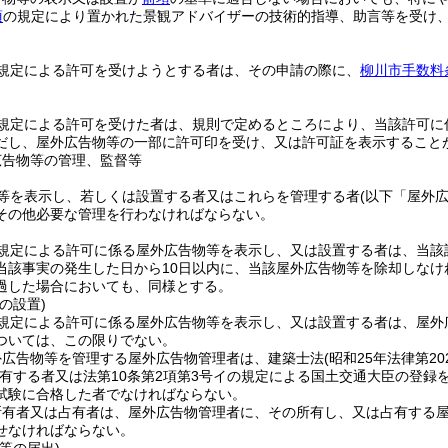
項
の規定により置かれた景観アドバイザーの技術的指導、助言等を受け
規定による許可を受けようとする者は、その申請の際に、
柳川市手数料
規定による許可を受けた者は、規則で定めるところにより、当該許可に
だし、屋外広告物等の一部に許可印を受け、又は許可証を表示すること
広告物等の管理、監督等
等を表示し、若しくは設置する者又はこれらを管理する者
(以下「屋外
その他必要な管理を行わなければならない。
規定による許可に係る屋外広告物等を表示し、又は設置する者は、当該
当該事実の発生した日から10日以内に、当該屋外広告物等を除却しなけ
過した場合においても、同様とする。
の設置)
規定による許可に係る屋外広告物等を表示し、又は設置する者は、屋外
ついては、この限りでない。
外広告物等を管理する屋外広告物管理者は、建築士法
(昭和25年法律第20
有する者又は法第10条第2項第3号イの規定による国土交通大臣の登録
試験に合格した者でなければならない。
所有者又は占有者は、屋外広告物管理者に、その所有し、又は占有する
せなければならない。