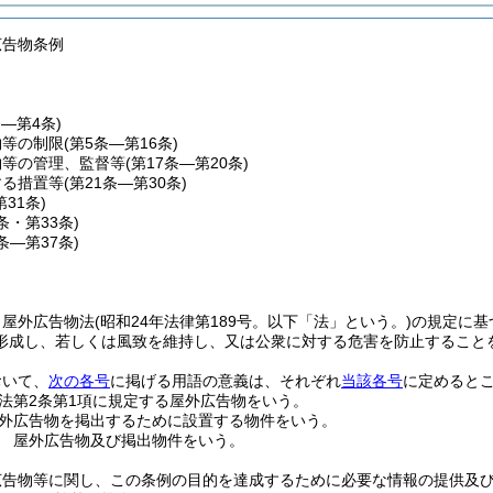
広告物条例
条―第4条)
物等の制限
(第5条―第16条)
物等の管理、監督等
(第17条―第20条)
する措置等
(第21条―第30条)
第31条)
2条・第33条)
4条―第37条)
、屋外広告物法
(昭和24年法律第189号。以下「法」という。)
の規定に基
形成し、若しくは風致を維持し、又は公衆に対する危害を防止すること
おいて、
次の各号
に掲げる用語の意義は、それぞれ
当該各号
に定めると
法第2条第1項に規定する屋外広告物をいう。
外広告物を掲出するために設置する物件をいう。
 屋外広告物及び掲出物件をいう。
広告物等に関し、この条例の目的を達成するために必要な情報の提供及