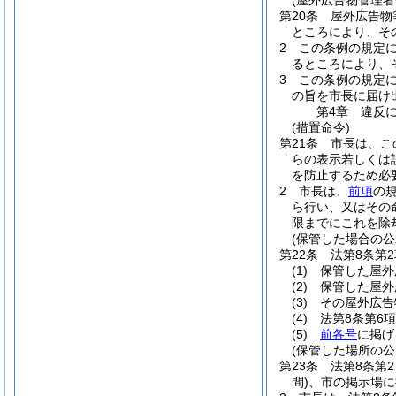
(屋外広告物管理者
第20条
屋外広告物
ところにより、そ
2
この条例の規定
るところにより、
3
この条例の規定
の旨を市長に届け
第4章
違反
(措置命令)
第21条
市長は、こ
らの表示若しくは
を防止するため必
2
市長は、
前項
の
ら行い、又はその
限までにこれを除
(保管した場合の公
第22条
法第8条第
(1)
保管した屋外
(2)
保管した屋外
(3)
その屋外広告
(4)
法第8条第6
(5)
前各号
に掲げ
(保管した場所の公
第23条
法第8条第
間)
、市の掲示場に