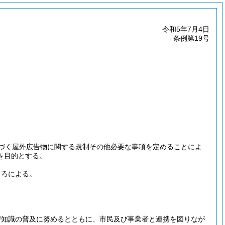
令和5年7月4日
条例第19号
づく屋外広告物に関する規制その他必要な事項を定めることによ
を目的とする。
ころによる。
び知識の普及に努めるとともに、市民及び事業者と連携を図りなが