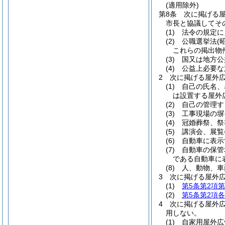
(適用除外)
第8条
次に掲げる
市長と協議してそ
(1)
法令の規定に
(2)
公職選挙法
(
これらの掲出物
(3)
国又は地方公
(4)
公益上必要な
2
次に掲げる屋外
(1)
自己の氏名、
は設置する屋外
(2)
自己の管理す
(3)
工事現場の塀
(4)
冠婚葬祭、祭
(5)
講演会、展覧
(6)
自動車に表示
(7)
自動車の保管
である自動車に
(8)
人、動物、車
3
次に掲げる屋外
(1)
第5条第2項第
(2)
第5条第2項
4
次に掲げる屋外
用しない。
(1)
自家用屋外広