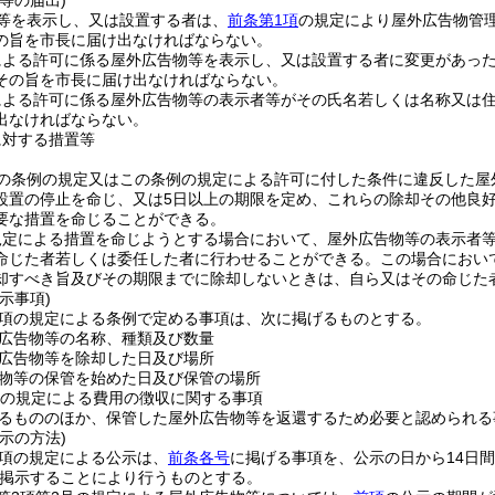
等の届出)
等を表示し、又は設置する者は、
前条第1項
の規定により屋外広告物管
の旨を市長に届け出なければならない。
による許可に係る屋外広告物等を表示し、又は設置する者に変更があっ
その旨を市長に届け出なければならない。
による許可に係る屋外広告物等の表示者等がその氏名若しくは名称又は
出なければならない。
に対する措置等
の条例の規定又はこの条例の規定による許可に付した条件に違反した屋
設置の停止を命じ、又は5日以上の期限を定め、これらの除却その他良
要な措置を命じることができる。
規定による措置を命じようとする場合において、屋外広告物等の表示者
命じた者若しくは委任した者に行わせることができる。
この場合におい
却すべき旨及びその期限までに除却しないときは、自ら又はその命じた
示事項)
2項の規定による条例で定める事項は、次に掲げるものとする。
広告物等の名称、種類及び数量
広告物等を除却した日及び場所
物等の保管を始めた日及び保管の場所
項の規定による費用の徴収に関する事項
るもののほか、保管した屋外広告物等を返還するため必要と認められる
示の方法)
2項の規定による公示は、
前条各号
に掲げる事項を、公示の日から14日間
掲示することにより行うものとする。