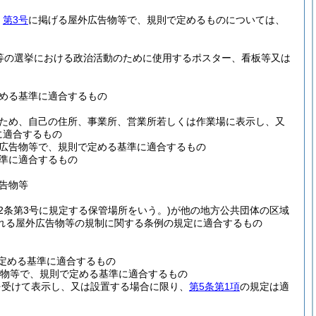
、
第3号
に掲げる屋外広告物等で、規則で定めるものについては、
等の選挙における政治活動のために使用するポスター、看板等又は
める基準に適合するもの
ため、自己の住所、事業所、営業所若しくは作業場に表示し、又
に適合するもの
広告物等で、規則で定める基準に適合するもの
準に適合するもの
告物等
2条第3号に規定する保管場所をいう。)
が他の地方公共団体の区域
れる屋外広告物等の規制に関する条例の規定に適合するもの
定める基準に適合するもの
物等で、規則で定める基準に適合するもの
を受けて表示し、又は設置する場合に限り、
第5条第1項
の規定は適