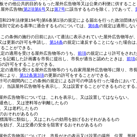
板その他公共的目的をもった屋外広告物等又は公衆の利便に供すること
る屋外広告物
(
第2項第6号
又は
第7号
に該当するものを除く。)
であって、
昭和23年法律第194号)
第6条第1項の規定による届出を行った政治団体
規則で定める基準に適合するものについては、
第6条
の規定は適用しな
にこの条例の施行の日前において適法に表示されていた屋外広告物等が
又は更新の許可を申請し、
第14条
の規定に違反することになった場合は
することができる。
規定の適用を受ける屋外広告物等のうち、
前項
の規定により許可をされ
とを記載した計画書を市長に提出し、市長が適当と認めたときは、
前項
新の許可をすることができる。
規定の適用を受ける屋外広告物等のうち自家用屋外広告物等に限り、市
例により、
第12条第3項
の更新の許可をすることができる。
許可の期間内にこの条例の規定による許可の申請を行った場合において
り、当該屋外広告物等を表示し、又は設置することができるものとする
屋外広告物等については、これを表示し、又は設置してはならない。
退色し、又は塗料等が剥離したもの
、又は老朽したもの
のおそれがあるもの
標識等に類似し、又はこれらの効用を妨げるおそれがあるもの
を妨げ、又は交通の安全を阻害するおそれがあるもの
屋外広告物等については、市長がその表示又は設置の場所、位置、形状