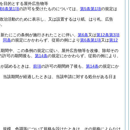
を目的とする屋外広告物等
第6条第1項
の許可を受けたものについては、
第5条第1項
の規定は
が政治活動のために表示し、又は設置するはり紙、はり札、広告
い。
、新たにこの条例が施行されたことに伴い、
第6条
又は
第12条第3項
、
同条
の規定にかかわらず、従前の例により
第6条第1項
又は
第12
た期間中、この条例の規定に従い、屋外広告物等を改修、除却その
の許可の期間後も、
第14条
の規定にかかわらず、従前の例により、
長が認めるときは、
前項
の許可の期間終了後も、
第14条
の規定にか
、当該期間が経過したときは、当該申請に対する処分がある日ま
。
、規模、色調等について規格を設けたときは、その規格によらなけ