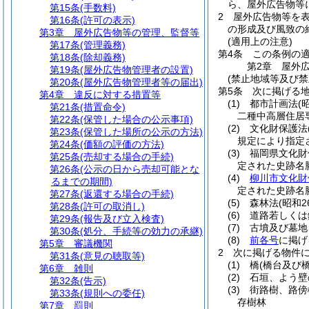
ら、屋外広告物等
第15条
(手数料)
2
屋外広告物等を
第16条
(許可の表示)
の形成及び風致の
第3章
屋外広告物等の管理、監督等
(適用上の注意)
第17条
(管理義務)
第4条
この条例の
第18条
(除却義務)
第2章
屋外
第19条
(屋外広告物管理者の設置)
(禁止地域等及び禁
第20条
(屋外広告物管理者等の届出)
第5条
次に掲げる
第4章
違反に対する措置等
(1)
都市計画法
(
第21条
(措置命令)
二種中高層住居
第22条
(保管した場合の公示事項)
(2)
文化財保護法
第23条
(保管した場所の公示の方法)
規定により指定
第24条
(価額の評価の方法)
(3)
福岡県文化財
第25条
(売却する場合の手続)
定された史跡名
第26条
(公示の日から売却可能とな
(4)
柳川市文化財
るまでの期間)
定された史跡名
第27条
(返還する場合の手続)
(5)
森林法
(昭和2
第28条
(許可の取消し)
(6)
道路若しくは
第29条
(報告及び立入検査)
(7)
古墳及び墓地
第30条
(処分、手続等の効力の承継)
(8)
前各号
に掲げ
第5章
審議機関
2
次に掲げる物件
第31条
(意見の聴取等)
(1)
橋
(橋台及び
第6章
雑則
(2)
石垣、よう壁
第32条
(告示)
(3)
街路樹、路傍
第33条
(規則への委任)
存樹林
第7章
罰則