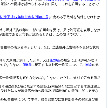
、景観への配慮が認められる場合に限り、これを許可することがで
条例
(平成17年柳川市条例第61号)
に定める手数料を納付しなければ
係る屋外広告物等の一部に許可印を受け、又は許可証を表示しなけ
が困難であると市長が認めるときは、この限りでない。
広告物等の表示者等」という。)
は、当該屋外広告物等を良好な状態
許可の期間が満了したとき、又は
第28条
の規定により許可が取り
ればならない。
第9条
に規定する屋外広告物等について、
同条
の規
広告物管理者を置かなければならない。
ただし、規則で定める簡易
2号)
第2条第1項に規定する建築士
(同条第4項に規定する木造建築士
を受けた法人が屋外広告物の表示及び掲出物件の設置に関し必要な
屋外広告物等について本体、接合部並びに支持部分等の劣化及び損