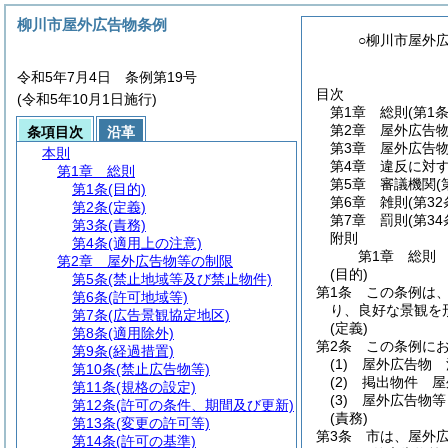
柳川市屋外広告物条例
○柳川市屋外
令和5年7月4日 条例第19号
目次
(令和5年10月1日施行)
第1章
総則
(第1
第2章
屋外広告
条項目次
沿革
第3章
屋外広告
本則
第4章
違反に対
第1章
総則
第5章
審議機関
(
第1条
(目的)
第6章
雑則
(第3
第2条
(定義)
第7章
罰則
(第3
第3条
(責務)
附則
第4条
(適用上の注意)
第1章
総則
第2章
屋外広告物等の制限
(目的)
第5条
(禁止地域等及び禁止物件)
第1条
この条例は
第6条
(許可地域等)
り、良好な景観を
第7条
(広告景観協定地区)
(定義)
第8条
(適用除外)
第2条
この条例に
第9条
(経過措置)
(1)
屋外広告物 
第10条
(禁止広告物等)
(2)
掲出物件 屋
第11条
(規格の設定)
(3)
屋外広告物等
第12条
(許可の条件、期間及び更新)
(責務)
第13条
(変更の許可等)
第3条
市は、屋外
第14条
(許可の基準)