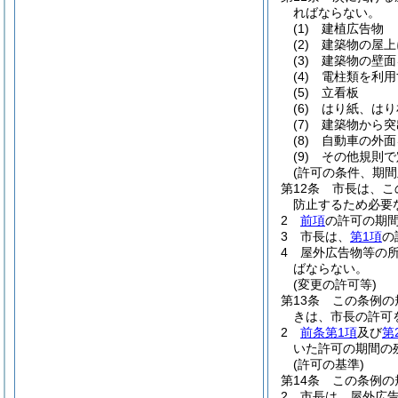
ればならない。
(1)
建植広告物
(2)
建築物の屋上
(3)
建築物の壁面
(4)
電柱類を利用
(5)
立看板
(6)
はり紙、はり
(7)
建築物から突
(8)
自動車の外面
(9)
その他規則で
(許可の条件、期間
第12条
市長は、こ
防止するため必要
2
前項
の許可の期
3
市長は、
第1項
の
4
屋外広告物等の
ばならない。
(変更の許可等)
第13条
この条例の
きは、市長の許可
2
前条第1項
及び
第
いた許可の期間の
(許可の基準)
第14条
この条例の
2
市長は、屋外広