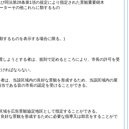
及び同法第28条第1項の規定により指定された景観重要樹木
ーターその他これらに類するもの
類するものを表示する場合に限る。)
置しようとする者は、規則で定めるところにより、市長の許可を受
なければならない。
る者は、当該区域内の良好な景観を形成するため、当該区域内の屋
適当である旨の市長の認定を受けることができる。
区域を広告景観協定地区として指定することができる。
、良好な景観を形成するために必要な指導又は助言をすることがで