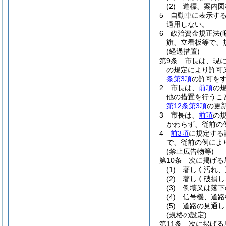
(2)
道標、案内図
5
自動車に表示す
適用しない。
6
政治資金規正法
(
旗、立看板等で、
(経過措置)
第9条
市長は、現
の規定により許可
条第3項
の許可を
2
市長は、
前項
の
他の措置を行うこ
第12条第3項
の更
3
市長は、
前項
の
かわらず、従前の
4
前3項
に規定する
で、従前の例によ
(禁止広告物等)
第10条
次に掲げる
(1)
著しく汚れ、
(2)
著しく破損し
(3)
倒壊又は落下
(4)
信号機、道路
(5)
道路の見通し
(規格の設定)
第11条
次に掲げる