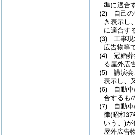
準に適合
(2)
自己の
き表示し
に適合す
(3)
工事現
広告物等
(4)
冠婚葬
る屋外広
(5)
講演会
表示し、
(6)
自動車
合するも
(7)
自動車
律
(昭和37
いう。)
が
屋外広告