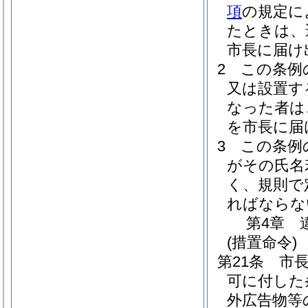
項
の規定に
たときは、
市長に届け
2
この条例
又は設置す
なった者は
を市長に届
3
この条例
がその氏名
く、規則で
ればならな
第4章
(措置命令)
第21条
市
可に付した
外広告物等