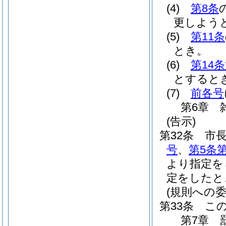
(4)
第8条
更しよう
(5)
第11条
とき。
(6)
第14
とすると
(7)
前各号
第6章
(告示)
第32条
市
号
、
第5条第
より指定を
定をしたと
(規則への委
第33条
こ
第7章