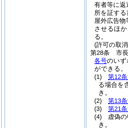
有者等に返
所を証する
屋外広告物
させるほか
る。
(許可の取消
第28条
市
各号
のいず
ができる。
(1)
第12
る場合を含
き。
(2)
第13
(3)
第21
(4)
虚偽の
き。