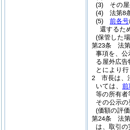
(3)
その屋
(4)
法第8
(5)
前各号
還するた
(保管した
第23条
法
事項を、公
る屋外広告
とにより行
2
市長は、
いては、
前
等の所有者
その公示の
(価額の評価
第24条
法
は、取引の