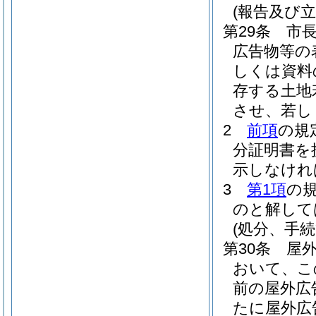
(報告及び立
第29条
市
広告物等の
しくは資料
存する土地
させ、若し
2
前項
の規
分証明書を
示しなけれ
3
第1項
の
のと解して
(処分、手
第30条
屋
おいて、こ
前の屋外広
たに屋外広