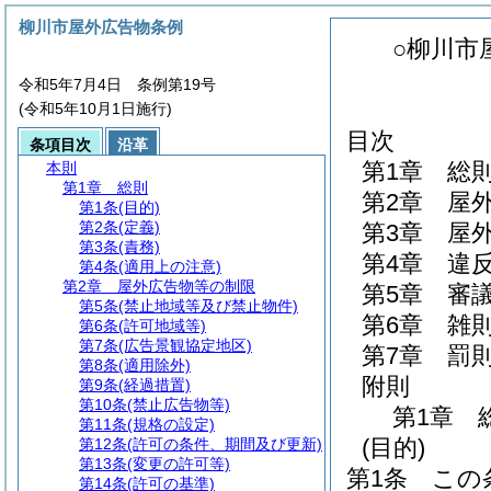
柳川市屋外広告物条例
○柳川市
令和5年7月4日 条例第19号
(令和5年10月1日施行)
目次
条項目次
沿革
第1章
総
本則
第1章
総則
第2章
屋
第1条
(目的)
第2条
(定義)
第3章
屋
第3条
(責務)
第4章
違
第4条
(適用上の注意)
第2章
屋外広告物等の制限
第5章
審
第5条
(禁止地域等及び禁止物件)
第6章
雑
第6条
(許可地域等)
第7条
(広告景観協定地区)
第7章
罰
第8条
(適用除外)
附則
第9条
(経過措置)
第10条
(禁止広告物等)
第1章
第11条
(規格の設定)
(目的)
第12条
(許可の条件、期間及び更新)
第13条
(変更の許可等)
第1条
この
第14条
(許可の基準)