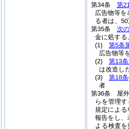
第34条
第2
広告物等を
る者は、5
第35条
次
金に処する
(1)
第5条
広告物等
(2)
第13
は改造し
(3)
第18条
者
第36条
屋
らを管理す
規定による
報告をし、
よる検査を