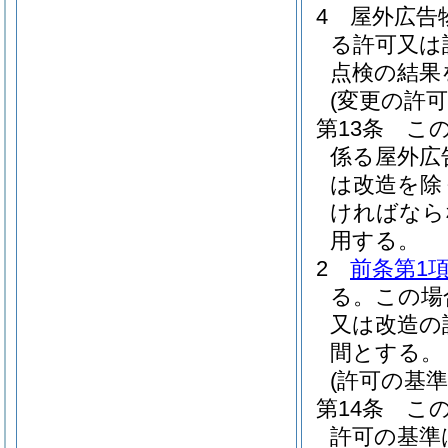
4
屋外広告
る許可又は
点検の結果
(変更の許可
第13条
こ
係る屋外広
は改造を除
ければなら
用する。
2
前条第1
る。
この場
又は改造の
間とする。
(許可の基準
第14条
こ
許可の基準