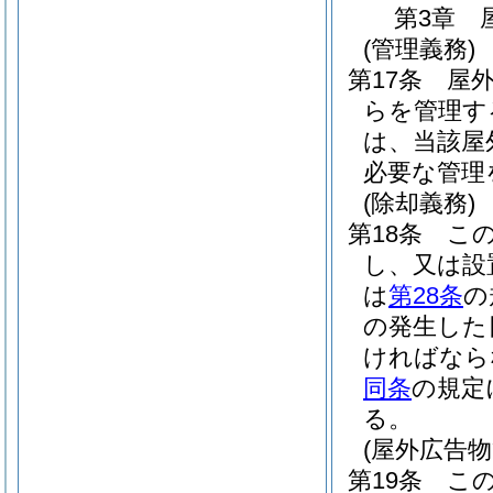
第3章
(管理義務)
第17条
屋
らを管理す
は、当該屋
必要な管理
(除却義務)
第18条
こ
し、又は設
は
第28条
の
の発生した
ければなら
同条
の規定
る。
(屋外広告
第19条
こ