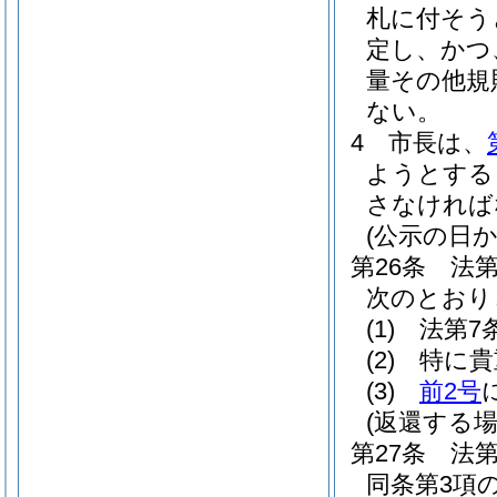
札に付そう
定し、かつ
量その他規
ない。
4
市長は、
ようとする
さなければ
(公示の日
第26条
法
次のとおり
(1)
法第7
(2)
特に貴
(3)
前2号
(返還する場
第27条
法
同条第3項