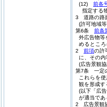
(12)
前各
指定する
3
道路の路
(許可地域等
第6条
前条
外広告物等
めるところ
2
前項
の許
に、その内
(広告景観協
第7条
一定
これらを使
観を形成す
(以下「広
が適当であ
2
広告景観