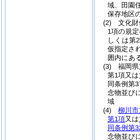
域、田園
保存地区
(2)
文化財
1項の規定
しくは第2
仮指定さ
囲内にあ
(3)
福岡県
第1項又
同条例第
念物並び
域
(4)
柳川市
第1項
又は
同条例第3
念物並び