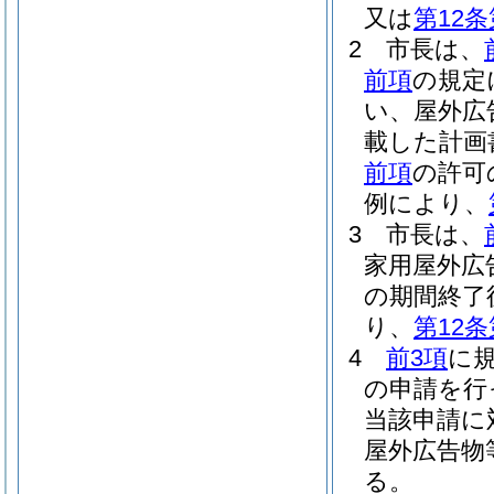
又は
第12条
2
市長は、
前項
の規定
い、屋外広
載した計画
前項
の許可
例により、
3
市長は、
家用屋外広
の期間終了
り、
第12条
4
前3項
に
の申請を行
当該申請に
屋外広告物
る。