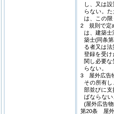
し、又は設
らない。
た
は、この限
2
規則で定
は、建築士
築士
(同条
る者又は法
登録を受け
関し必要な
らない。
3
屋外広告
その所有し
部並びに支
ばならない
(屋外広告
第20条
屋