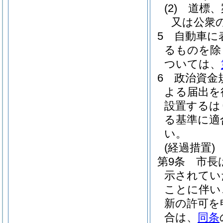
(2)
道標、
又は公衆
5
自動車に
るものを除
ついては、
6
政治資金
よる届出を
設置するは
る基準に適
い。
(経過措置)
第9条
市長
示されてい
ことに伴い
新の許可を
合は、
同条