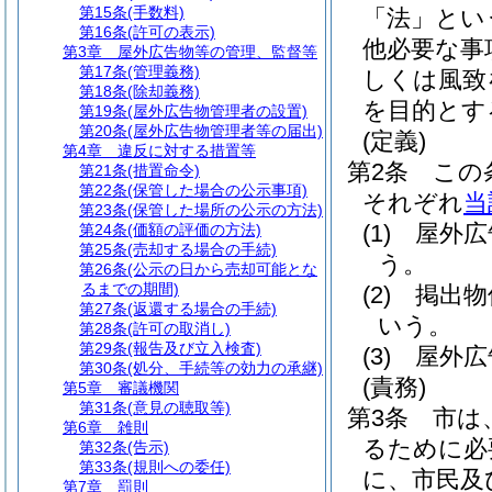
第15条
(手数料)
「法」とい
第16条
(許可の表示)
他必要な事
第3章
屋外広告物等の管理、監督等
第17条
(管理義務)
しくは風致
第18条
(除却義務)
を目的とす
第19条
(屋外広告物管理者の設置)
第20条
(屋外広告物管理者等の届出)
(定義)
第4章
違反に対する措置等
第2条
この
第21条
(措置命令)
第22条
(保管した場合の公示事項)
それぞれ
当
第23条
(保管した場所の公示の方法)
(1)
屋外広
第24条
(価額の評価の方法)
第25条
(売却する場合の手続)
う。
第26条
(公示の日から売却可能とな
るまでの期間)
(2)
掲出物
第27条
(返還する場合の手続)
いう。
第28条
(許可の取消し)
第29条
(報告及び立入検査)
(3)
屋外広
第30条
(処分、手続等の効力の承継)
(責務)
第5章
審議機関
第31条
(意見の聴取等)
第3条
市は
第6章
雑則
るために必
第32条
(告示)
第33条
(規則への委任)
に、市民及
第7章
罰則