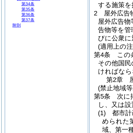
する施策を
第34条
第35条
2
屋外広告
第36条
第37条
屋外広告物
附則
告物等を管
びに公衆に
(適用上の注
第4条
この
その他国民
ければなら
第2章
(禁止地域
第5条
次に
し、又は設
(1)
都市計
められた
域、第一