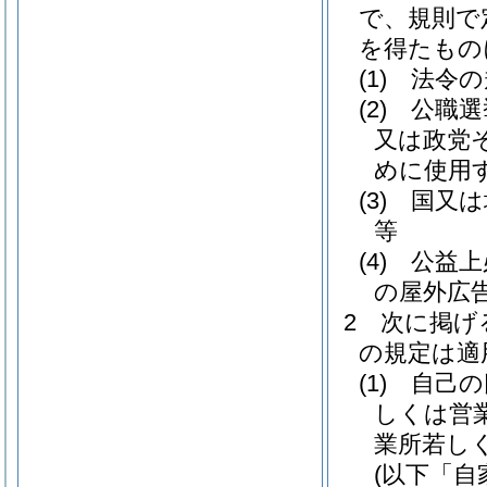
で、規則で
を得たもの
(1)
法令の
(2)
公職選
又は政党
めに使用
(3)
国又は
等
(4)
公益上
の屋外広
2
次に掲げ
の規定は適
(1)
自己の
しくは営
業所若し
(以下「自