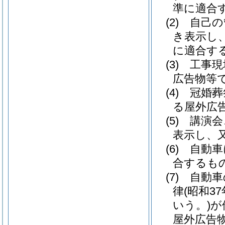
準に適合
(2)
自己の
き表示し
に適合す
(3)
工事現
広告物等
(4)
冠婚葬
る屋外広
(5)
講演会
表示し、
(6)
自動車
合するも
(7)
自動車
律
(昭和37
いう。)
が
屋外広告