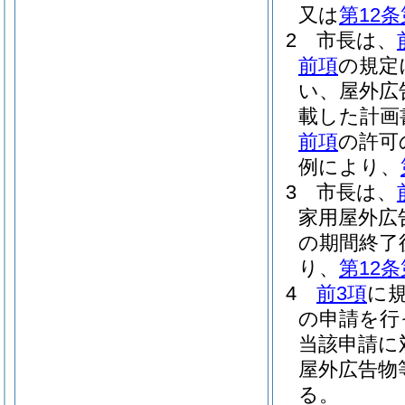
又は
第12条
2
市長は、
前項
の規定
い、屋外広
載した計画
前項
の許可
例により、
3
市長は、
家用屋外広
の期間終了
り、
第12条
4
前3項
に
の申請を行
当該申請に
屋外広告物
る。