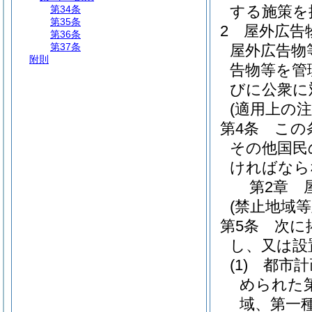
する施策を
第34条
第35条
2
屋外広告
第36条
第37条
屋外広告物
附則
告物等を管
びに公衆に
(適用上の注
第4条
この
その他国民
ければなら
第2章
(禁止地域
第5条
次に
し、又は設
(1)
都市計
められた
域、第一