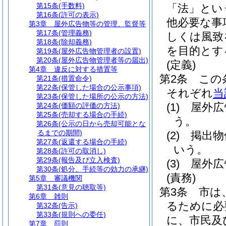
第15条
(手数料)
「法」とい
第16条
(許可の表示)
他必要な事
第3章
屋外広告物等の管理、監督等
第17条
(管理義務)
しくは風致
第18条
(除却義務)
を目的とす
第19条
(屋外広告物管理者の設置)
第20条
(屋外広告物管理者等の届出)
(定義)
第4章
違反に対する措置等
第2条
この
第21条
(措置命令)
第22条
(保管した場合の公示事項)
それぞれ
当
第23条
(保管した場所の公示の方法)
(1)
屋外広
第24条
(価額の評価の方法)
第25条
(売却する場合の手続)
う。
第26条
(公示の日から売却可能とな
るまでの期間)
(2)
掲出物
第27条
(返還する場合の手続)
いう。
第28条
(許可の取消し)
第29条
(報告及び立入検査)
(3)
屋外広
第30条
(処分、手続等の効力の承継)
(責務)
第5章
審議機関
第31条
(意見の聴取等)
第3条
市は
第6章
雑則
るために必
第32条
(告示)
第33条
(規則への委任)
に、市民及
第7章
罰則