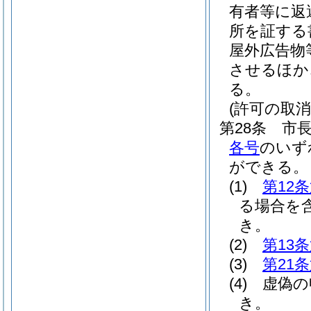
有者等に返
所を証する
屋外広告物
させるほか
る。
(許可の取消
第28条
市
各号
のいず
ができる。
(1)
第12
る場合を含
き。
(2)
第13
(3)
第21
(4)
虚偽の
き。