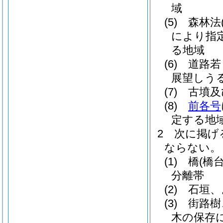
域
(5)
森林法
により指
る地域
(6)
道路若
展望しう
(7)
古墳及
(8)
前各号
定する地
2
次に掲げ
ならない。
(1)
橋
(橋
分離帯
(2)
石垣、
(3)
街路樹
木の保存