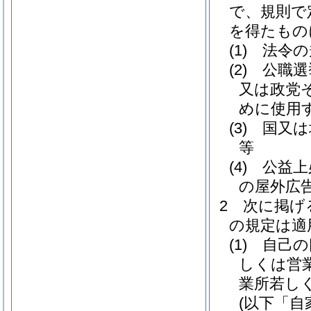
で、規則で
を得たもの
(1)
法令の
(2)
公職選
又は政党
めに使用
(3)
国又は
等
(4)
公益上
の屋外広
2
次に掲げ
の規定は適
(1)
自己の
しくは営
業所若し
(以下「自