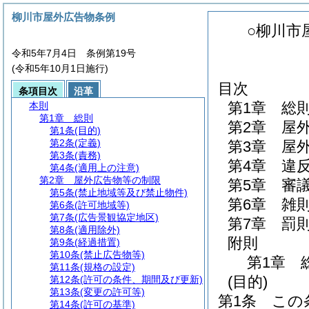
柳川市屋外広告物条例
○柳川市
令和5年7月4日 条例第19号
(令和5年10月1日施行)
目次
条項目次
沿革
第1章
総
本則
第1章
総則
第2章
屋
第1条
(目的)
第2条
(定義)
第3章
屋
第3条
(責務)
第4章
違
第4条
(適用上の注意)
第2章
屋外広告物等の制限
第5章
審
第5条
(禁止地域等及び禁止物件)
第6章
雑
第6条
(許可地域等)
第7条
(広告景観協定地区)
第7章
罰
第8条
(適用除外)
附則
第9条
(経過措置)
第10条
(禁止広告物等)
第1章
第11条
(規格の設定)
(目的)
第12条
(許可の条件、期間及び更新)
第13条
(変更の許可等)
第1条
この
第14条
(許可の基準)