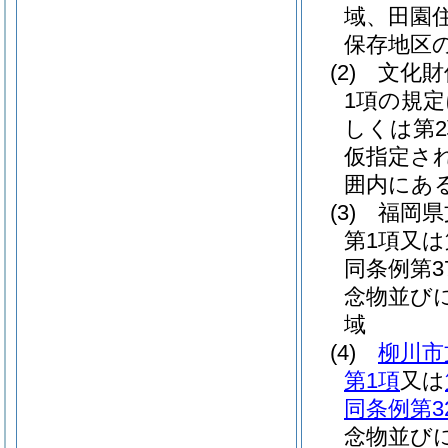
域、田園
保存地区
(2)
文化財
1項の規定
しくは第2
仮指定さ
囲内にあ
(3)
福岡県
第1項又
同条例第
念物並び
域
(4)
柳川市
第1項
又は
同条例第3
念物並び