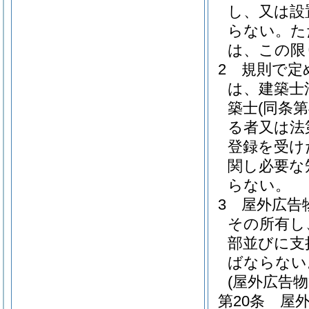
し、又は設
らない。
た
は、この限
2
規則で定
は、建築士
築士
(同条
る者又は法
登録を受け
関し必要な
らない。
3
屋外広告
その所有し
部並びに支
ばならない
(屋外広告
第20条
屋