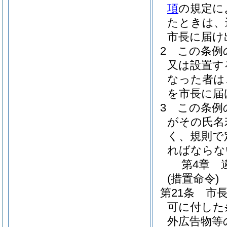
項
の規定に
たときは、
市長に届け
2
この条例
又は設置す
なった者は
を市長に届
3
この条例
がその氏名
く、規則で
ればならな
第4章
(措置命令)
第21条
市
可に付した
外広告物等