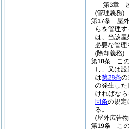
第3章
(管理義務)
第17条
屋
らを管理す
は、当該屋
必要な管理
(除却義務)
第18条
こ
し、又は設
は
第28条
の
の発生した
ければなら
同条
の規定
る。
(屋外広告
第19条
こ