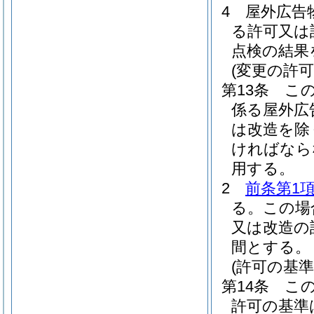
4
屋外広告
る許可又は
点検の結果
(変更の許可
第13条
こ
係る屋外広
は改造を除
ければなら
用する。
2
前条第1
る。
この場
又は改造の
間とする。
(許可の基準
第14条
こ
許可の基準