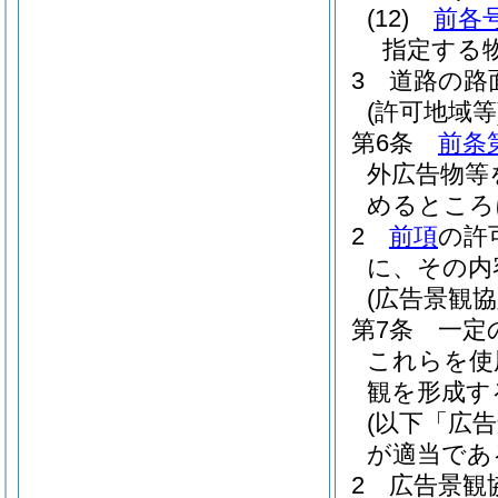
(12)
前各
指定する
3
道路の路
(許可地域等
第6条
前条
外広告物等
めるところ
2
前項
の許
に、その内
(広告景観協
第7条
一定
これらを使
観を形成す
(以下「広
が適当であ
2
広告景観