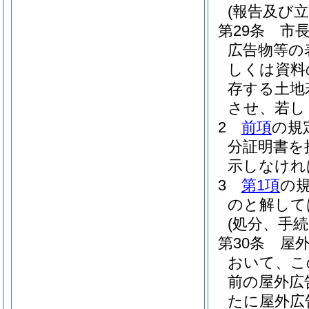
(報告及び立
第29条
市
広告物等の
しくは資料
存する土地
させ、若し
2
前項
の規
分証明書を
示しなけれ
3
第1項
の
のと解して
(処分、手
第30条
屋
おいて、こ
前の屋外広
たに屋外広