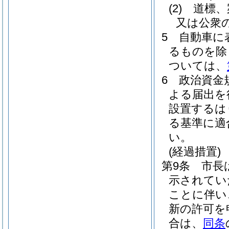
(2)
道標、
又は公衆
5
自動車に
るものを除
ついては、
6
政治資金
よる届出を
設置するは
る基準に適
い。
(経過措置)
第9条
市長
示されてい
ことに伴い
新の許可を
合は、
同条