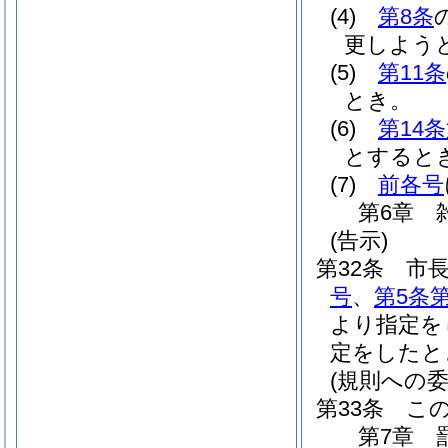
(4)
第8条
更しよう
(5)
第11条
とき。
(6)
第14
とすると
(7)
前各号
第6章
(告示)
第32条
市
号
、
第5条第
より指定を
定をしたと
(規則への委
第33条
こ
第7章