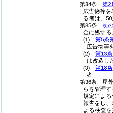
第34条
第2
広告物等を
る者は、5
第35条
次
金に処する
(1)
第5条
広告物等
(2)
第13
は改造し
(3)
第18条
者
第36条
屋
らを管理す
規定による
報告をし、
よる検査を