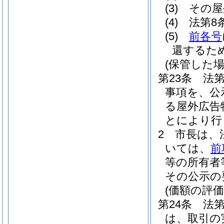
(3)
その屋
(4)
法第8
(5)
前各号
還するた
(保管した
第23条
法
事項を、公
る屋外広告
とにより行
2
市長は、
いては、
前
等の所有者
その公示の
(価額の評価
第24条
法
は、取引の