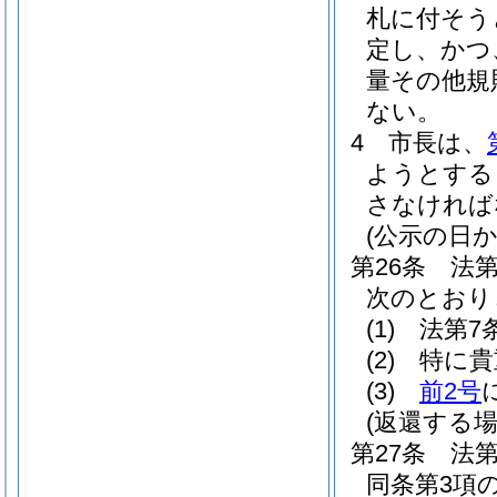
札に付そう
定し、かつ
量その他規
ない。
4
市長は、
ようとする
さなければ
(公示の日
第26条
法
次のとおり
(1)
法第7
(2)
特に貴
(3)
前2号
(返還する場
第27条
法
同条第3項