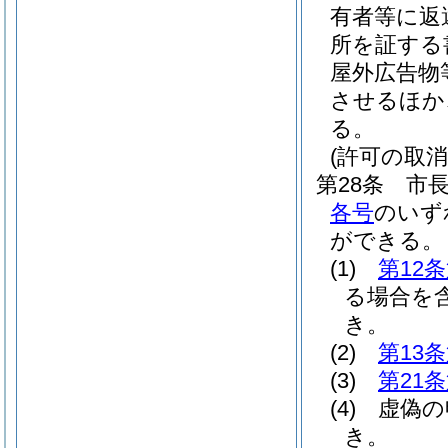
有者等に返
所を証する
屋外広告物
させるほか
る。
(許可の取消
第28条
市
各号
のいず
ができる。
(1)
第12
る場合を含
き。
(2)
第13
(3)
第21
(4)
虚偽の
き。