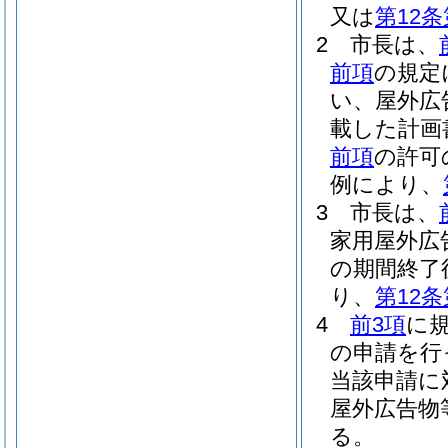
又は
第12条
2
市長は、
前項
の規定
い、屋外広
載した計画
前項
の許可
例により、
3
市長は、
家用屋外広
の期間終了
り、
第12条
4
前3項
に
の申請を行
当該申請に
屋外広告物
る。