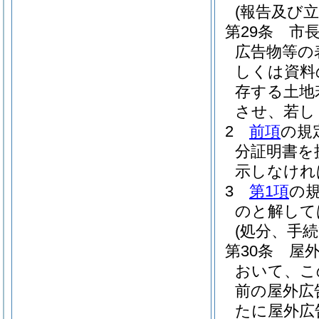
(報告及び立
第29条
市
広告物等の
しくは資料
存する土地
させ、若し
2
前項
の規
分証明書を
示しなけれ
3
第1項
の
のと解して
(処分、手
第30条
屋
おいて、こ
前の屋外広
たに屋外広