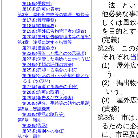
第15条
(手数料)
「法」とい
第16条
(許可の表示)
他必要な事
第3章
屋外広告物等の管理、監督等
第17条
(管理義務)
しくは風致
第18条
(除却義務)
を目的とす
第19条
(屋外広告物管理者の設置)
第20条
(屋外広告物管理者等の届出)
(定義)
第4章
違反に対する措置等
第2条
この
第21条
(措置命令)
第22条
(保管した場合の公示事項)
それぞれ
当
第23条
(保管した場所の公示の方法)
(1)
屋外広
第24条
(価額の評価の方法)
第25条
(売却する場合の手続)
う。
第26条
(公示の日から売却可能とな
るまでの期間)
(2)
掲出物
第27条
(返還する場合の手続)
いう。
第28条
(許可の取消し)
第29条
(報告及び立入検査)
(3)
屋外広
第30条
(処分、手続等の効力の承継)
(責務)
第5章
審議機関
第31条
(意見の聴取等)
第3条
市は
第6章
雑則
るために必
第32条
(告示)
第33条
(規則への委任)
に、市民及
第7章
罰則