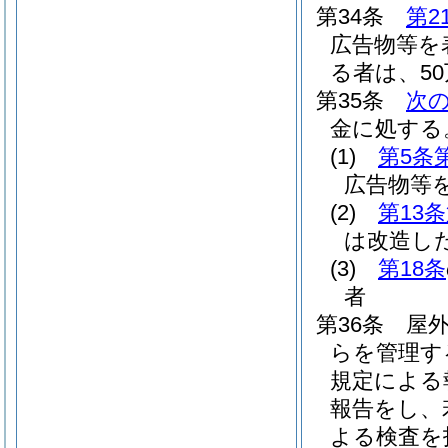
第34条
第2
広告物等を
る者は、5
第35条
次
金に処する
(1)
第5条
広告物等
(2)
第13
は改造し
(3)
第18条
者
第36条
屋
らを管理す
規定による
報告をし、
よる検査を