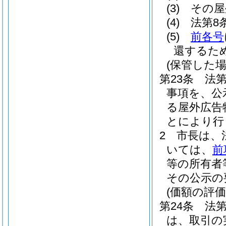
(3)
その屋
(4)
法第8
(5)
前各号
還するた
(保管した
第23条
法
事項を、公
る屋外広告
とにより行
2
市長は、
いては、
前
等の所有者
その公示の
(価額の評価
第24条
法
は、取引の