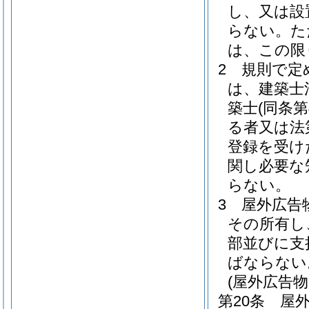
し、又は設
らない。
た
は、この限
2
規則で定
は、建築士
築士
(同条
る者又は法
登録を受け
関し必要な
らない。
3
屋外広告
その所有し
部並びに支
ばならない
(屋外広告
第20条
屋