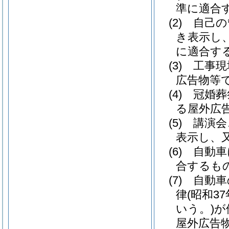
準に適合
(2)
自己の
き表示し
に適合す
(3)
工事現
広告物等
(4)
冠婚葬
る屋外広
(5)
講演会
表示し、
(6)
自動車
合するも
(7)
自動車
律
(昭和37
いう。)
が
屋外広告