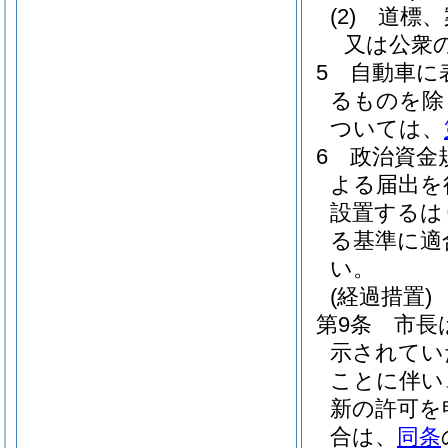
(2)
道標、
又は公衆
5
自動車に
るものを除
ついては、
6
政治資金
よる届出を
設置するは
る基準に適
い。
(経過措置)
第9条
市長
示されてい
ことに伴い
新の許可を
合は、
同条