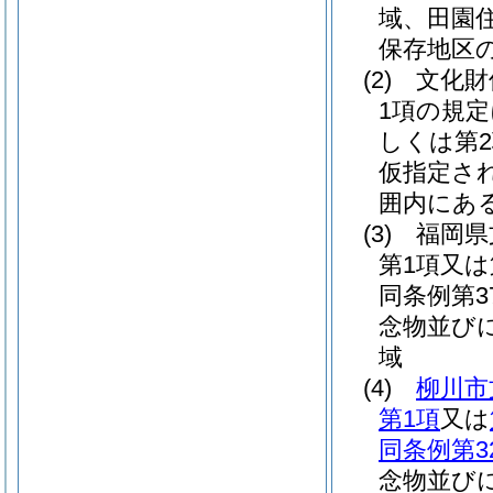
域、田園
保存地区
(2)
文化財
1項の規定
しくは第2
仮指定さ
囲内にあ
(3)
福岡県
第1項又
同条例第
念物並び
域
(4)
柳川市
第1項
又は
同条例第3
念物並び