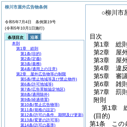
柳川市屋外広告物条例
○柳川市
令和5年7月4日 条例第19号
(令和5年10月1日施行)
目次
条項目次
沿革
第1章
総
本則
第1章
総則
第2章
屋
第1条
(目的)
第2条
(定義)
第3章
屋
第3条
(責務)
第4章
違
第4条
(適用上の注意)
第2章
屋外広告物等の制限
第5章
審
第5条
(禁止地域等及び禁止物件)
第6章
雑
第6条
(許可地域等)
第7条
(広告景観協定地区)
第7章
罰
第8条
(適用除外)
附則
第9条
(経過措置)
第10条
(禁止広告物等)
第1章
第11条
(規格の設定)
(目的)
第12条
(許可の条件、期間及び更新)
第13条
(変更の許可等)
第1条
この
第14条
(許可の基準)