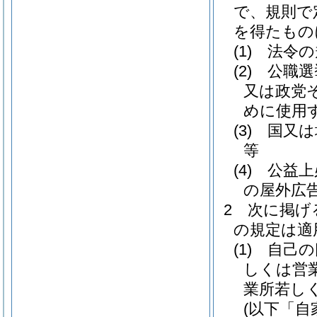
で、規則で
を得たもの
(1)
法令の
(2)
公職選
又は政党
めに使用
(3)
国又は
等
(4)
公益上
の屋外広
2
次に掲げ
の規定は適
(1)
自己の
しくは営
業所若し
(以下「自