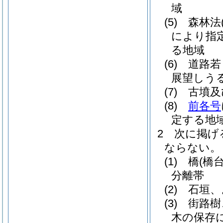
域
(5)
森林法
により指
る地域
(6)
道路若
展望しう
(7)
古墳及
(8)
前各号
定する地
2
次に掲げ
ならない。
(1)
橋
(橋
分離帯
(2)
石垣、
(3)
街路樹
木の保存