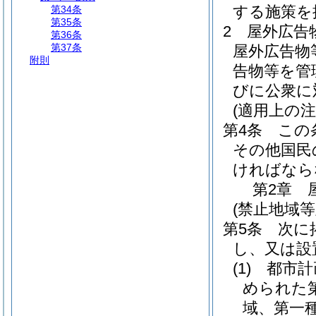
する施策を
第34条
第35条
2
屋外広告
第36条
第37条
屋外広告物
附則
告物等を管
びに公衆に
(適用上の注
第4条
この
その他国民
ければなら
第2章
(禁止地域
第5条
次に
し、又は設
(1)
都市計
められた
域、第一