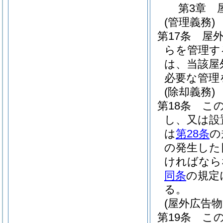
第3章
(管理義務)
第17条
屋
らを管理す
は、当該屋
必要な管理
(除却義務)
第18条
こ
し、又は設
は
第28条
の
の発生した
ければなら
同条
の規定
る。
(屋外広告
第19条
こ