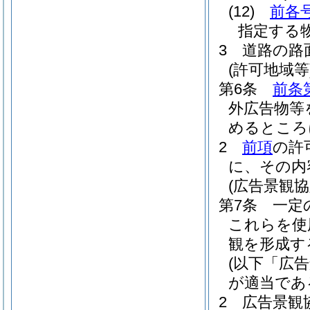
(12)
前各
指定する
3
道路の路
(許可地域等
第6条
前条
外広告物等
めるところ
2
前項
の許
に、その内
(広告景観協
第7条
一定
これらを使
観を形成す
(以下「広
が適当であ
2
広告景観