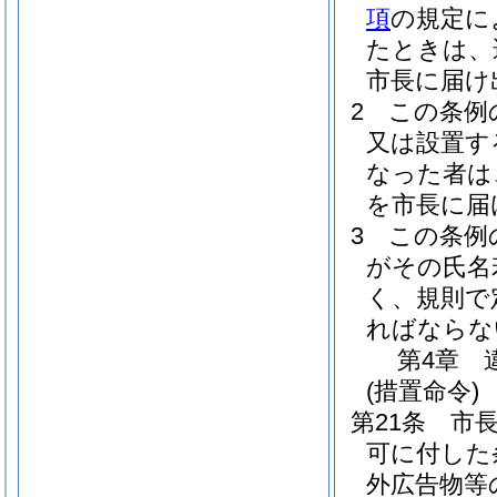
項
の規定に
たときは、
市長に届け
2
この条例
又は設置す
なった者は
を市長に届
3
この条例
がその氏名
く、規則で
ればならな
第4章
(措置命令)
第21条
市
可に付した
外広告物等