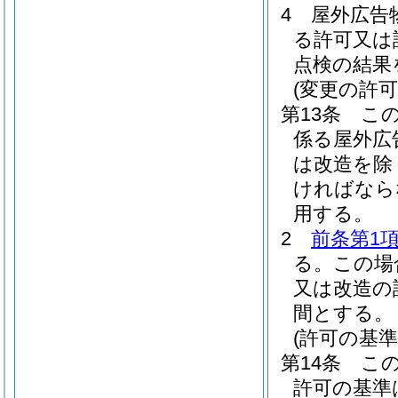
4
屋外広告
る許可又は
点検の結果
(変更の許可
第13条
こ
係る屋外広
は改造を除
ければなら
用する。
2
前条第1
る。
この場
又は改造の
間とする。
(許可の基準
第14条
こ
許可の基準