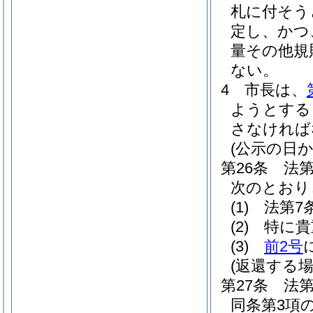
札に付そう
定し、かつ
量その他規
ない。
4
市長は、
ようとする
さなければ
(公示の日
第26条
法
次のとおり
(1)
法第7
(2)
特に貴
(3)
前2号
(返還する場
第27条
法
同条第3項