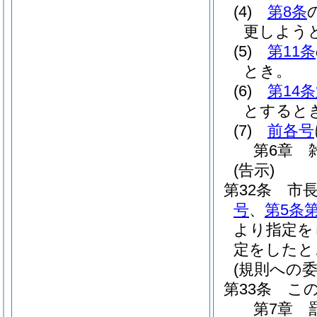
(4)
第8条
更しよう
(5)
第11条
とき。
(6)
第14
とすると
(7)
前各号
第6章
(告示)
第32条
市
号
、
第5条第
より指定を
定をしたと
(規則への委
第33条
こ
第7章