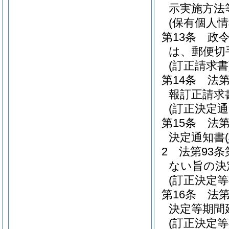
示実施方法
(保有個人
第13条
政令
は、郵便切
(訂正請求書
第14条
法第
報訂正請求
(訂正決定通
第15条
法第
決定通知書
(
2
法第93
ない旨の決
(訂正決定
第16条
法第
決定等期間
(訂正決定