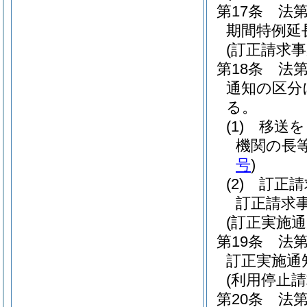
第17条
法
期間特例延
(訂正請求
第18条
法第
通知の区分
る。
(1)
移送を
機関の長
号
)
(2)
訂正請
訂正請求
(訂正実施通
第19条
法
訂正実施通
(利用停止請
第20条
法第