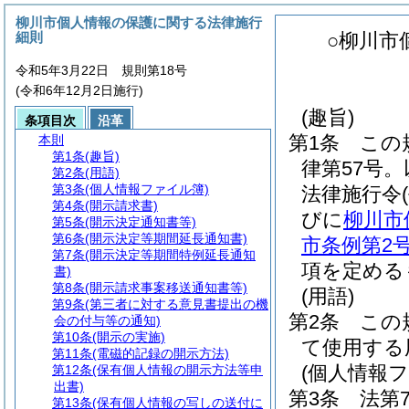
柳川市個人情報の保護に関する法律施行
細則
○柳川市
令和5年3月22日 規則第18号
(令和6年12月2日施行)
(趣旨)
条項目次
沿革
第1条
この
本則
第1条
(趣旨)
律第57号
第2条
(用語)
第3条
(個人情報ファイル簿)
法律施行令
第4条
(開示請求書)
びに
柳川市
第5条
(開示決定通知書等)
第6条
(開示決定等期間延長通知書)
市条例第2
第7条
(開示決定等期間特例延長通知
項を定める
書)
第8条
(開示請求事案移送通知書等)
(用語)
第9条
(第三者に対する意見書提出の機
第2条
この
会の付与等の通知)
第10条
(開示の実施)
て使用する
第11条
(電磁的記録の開示方法)
(個人情報フ
第12条
(保有個人情報の開示方法等申
出書)
第3条
法第
第13条
(保有個人情報の写しの送付に