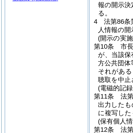
報の開示決
る。
4
法第86
人情報の開
(開示の実施
第10条
市
が、当該保
方公共団体
それがある
聴取を中止
(電磁的記録
第11条
法
出力したも
に複写した
(保有個人
第12条
法第