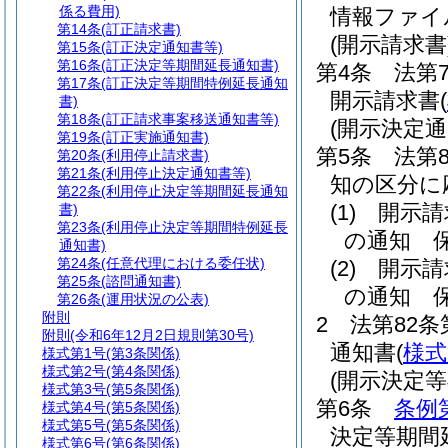
係る費用)
情報ファイ
第14条
(訂正請求書)
(開示請求書
第15条
(訂正決定通知書等)
第16条
(訂正決定等期間延長通知書)
第4条
法第
第17条
(訂正決定等期間特例延長通知
開示請求書
(
書)
第18条
(訂正請求事案移送通知書等)
(開示決定通
第19条
(訂正実施通知書)
第5条
法第
第20条
(利用停止請求書)
第21条
(利用停止決定通知書等)
知の区分に
第22条
(利用停止決定等期間延長通知
(1)
開示請
書)
第23条
(利用停止決定等期間特例延長
の通知 
通知書)
第24条
(任意代理における委任状)
(2)
開示請
第25条
(諮問通知書)
の通知 
第26条
(運用状況の公表)
附則
2
法第82
附則
(令和6年12月2日規則第30号)
通知書
(
様式
様式第1号
(第3条関係)
様式第2号
(第4条関係)
(開示決定
様式第3号
(第5条関係)
第6条
条例
様式第4号
(第5条関係)
様式第5号
(第5条関係)
決定等期間
様式第6号
(第6条関係)