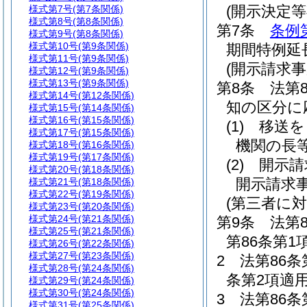
(開示決定
様式第7号
(第7条関係)
様式第8号
(第8条関係)
第7条
条例
様式第9号
(第8条関係)
様式第10号
(第9条関係)
期間特例延
様式第11号
(第9条関係)
(開示請求
様式第12号
(第9条関係)
様式第13号
(第9条関係)
第8条
法第
様式第14号
(第12条関係)
知の区分に
様式第15号
(第14条関係)
様式第16号
(第15条関係)
(1)
移送を
様式第17号
(第15条関係)
機関の長
様式第18号
(第16条関係)
様式第19号
(第17条関係)
(2)
開示請
様式第20号
(第18条関係)
開示請求
様式第21号
(第18条関係)
様式第22号
(第19条関係)
(第三者に
様式第23号
(第20条関係)
様式第24号
(第21条関係)
第9条
法第
様式第25号
(第21条関係)
第86条第1
様式第26号
(第22条関係)
様式第27号
(第23条関係)
2
法第86
様式第28号
(第24条関係)
条第2項適用
様式第29号
(第24条関係)
様式第30号
(第24条関係)
3
法第86
様式第31号
(第25条関係)