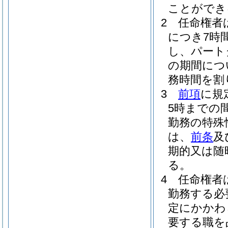
ことができ
2
任命権者
につき7時
し、パート
の期間につ
務時間を割
3
前項
に規
5時までの
勤務の特殊
は、
前条
及
期的又は随
る。
4
任命権者
勤務する必
定にかかわ
要する職を