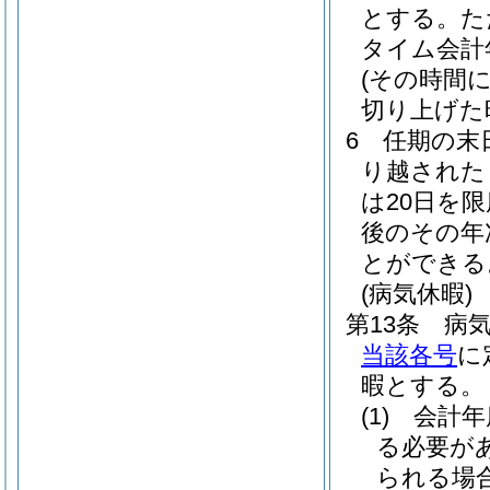
とする。
た
タイム会計
(その時間
切り上げた
6
任期の末
り越された
は20日を
後のその年
とができる
(病気休暇)
第13条
病
当該各号
に
暇とする。
(1)
会計年
る必要が
られる場