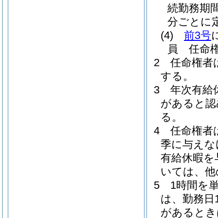
続勤務期
分ごとに
(4)
前3号
員 任命
2
任命権者
する。
3
年次有給
があると認
る。
4
任命権者
季に与えな
有給休暇を
いては、他
5
1時間を
は、勤務日
があるとき