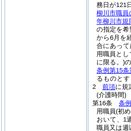
務日が12
柳川市職員
年柳川市規則
の指定を希
から6月を
合にあって
用職員とし
に限る。)
条例第15条
るものとす
2
前項
に規
(介護時間)
第16条
条例
用職員
(初
おいて、1
職員又は週