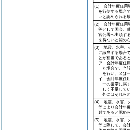
(1)
会計年度任用職
を行使する場合
いと認められる
(2)
会計年度任用職
等として国会、
官公署へ出頭す
を得ないと認め
(3)
地震、水害、火
に該当する場合
とが相当である
ア 会計年度任
た場合で、当
を行い、又は
イ 会計年度任
一の世帯に属
しく不足して
外にはそれら
(4)
地震、水害、火
等により会計年
難であると認め
(5)
地震、水害、火
等に際して、会