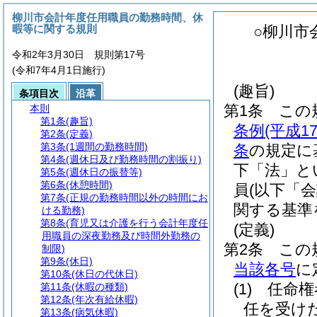
柳川市会計年度任用職員の勤務時間、休
暇等に関する規則
○柳川市
令和2年3月30日 規則第17号
(令和7年4月1日施行)
(趣旨)
条項目次
沿革
第1条
この
本則
第1条
(趣旨)
条例
(平成
第2条
(定義)
第3条
(1週間の勤務時間)
条
の規定に
第4条
(週休日及び勤務時間の割振り)
下「法」と
第5条
(週休日の振替等)
第6条
(休憩時間)
員
(以下「
第7条
(正規の勤務時間以外の時間にお
関する基準
ける勤務)
第8条
(育児又は介護を行う会計年度任
(定義)
用職員の深夜勤務及び時間外勤務の
第2条
この
制限)
第9条
(休日)
当該各号
に
第10条
(休日の代休日)
(1)
任命権
第11条
(休暇の種類)
第12条
(年次有給休暇)
任を受け
第13条
(病気休暇)