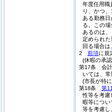
年度任用職
り、かつ、
ある勤務日
る。
この場
あるのは、
定められた
回る場合は
2
前項
に規
(休暇の承認
第17条
会
いては、常
(市長が特
第18条
第1
性等を考慮
暇等につい
等を考慮し