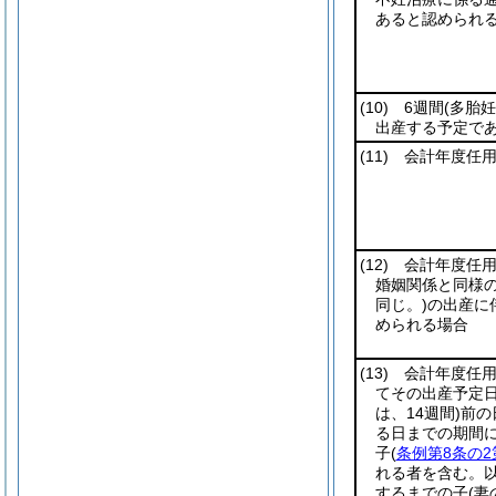
あると認められ
(10)
6週間
(多胎
出産する予定で
(11)
会計年度任用
(12)
会計年度任用
婚姻関係と同様
同じ。)
の出産に
められる場合
(13)
会計年度任用
てその出産予定日
は、14週間)
前の
る日までの期間
子
(
条例第8条の2
れる者を含む。以
するまでの子
(妻