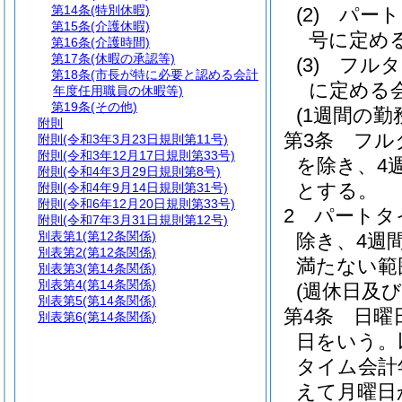
第14条
(特別休暇)
(2)
パート
第15条
(介護休暇)
号に定め
第16条
(介護時間)
第17条
(休暇の承認等)
(3)
フルタ
第18条
(市長が特に必要と認める会計
に定める
年度任用職員の休暇等)
第19条
(その他)
(1週間の勤
附則
第3条
フル
附則
(令和3年3月23日規則第11号)
附則
(令和3年12月17日規則第33号)
を除き、4
附則
(令和4年3月29日規則第8号)
とする。
附則
(令和4年9月14日規則第31号)
附則
(令和6年12月20日規則第33号)
2
パートタ
附則
(令和7年3月31日規則第12号)
別表第1
(第12条関係)
除き、4週
別表第2
(第12条関係)
満たない範
別表第3
(第14条関係)
別表第4
(第14条関係)
(週休日及
別表第5
(第14条関係)
第4条
日曜
別表第6
(第14条関係)
日をいう。
タイム会計
えて月曜日