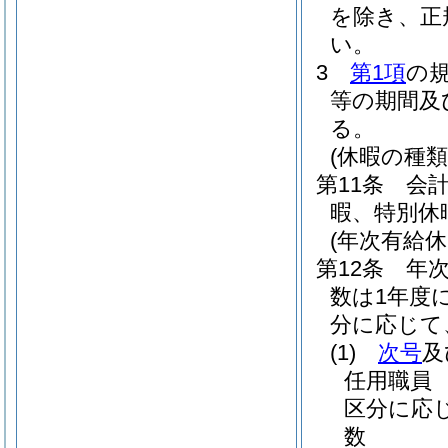
を除き、正
い。
3
第1項
の
等の期間及
る。
(休暇の種類
第11条
会
暇、特別休
(年次有給休
第12条
年
数は1年度
分に応じて
(1)
次号
及
任用職員
区分に応
数