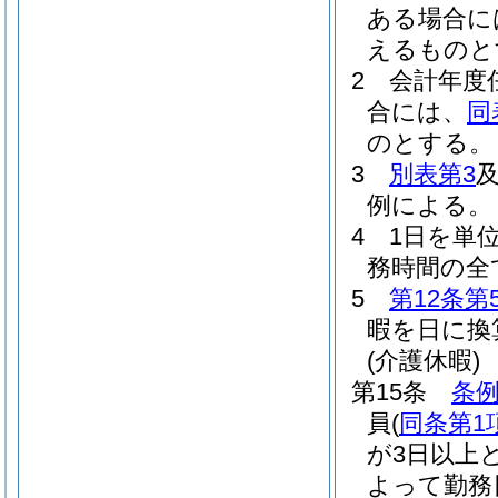
ある場合に
えるものと
2
会計年度
合には、
同
のとする。
3
別表第3
例による。
4
1日を単
務時間の全
5
第12条第
暇を日に換
(介護休暇)
第15条
条例
員
(
同条第1
が3日以上
よって勤務