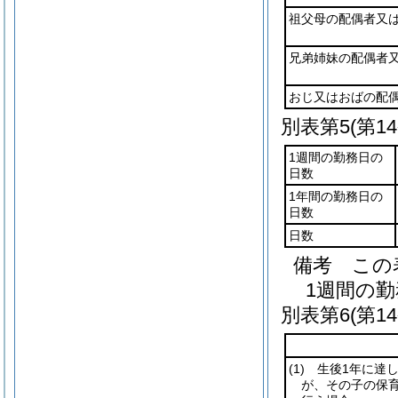
祖父母の配偶者又
兄弟姉妹の配偶者
おじ又はおばの配
別表第5
(第1
1週間の勤務日の
日数
1年間の勤務日の
日数
日数
備考 この
1週間の
別表第6
(第1
(1)
生後1年に達し
が、その子の保