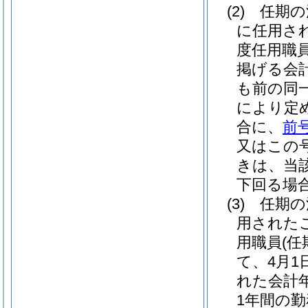
(2)
任期の
に任用さ
度任用職
掲げる会
も前の同
により定
合に、
前
又はこの
きは、当
下回る場合
(3)
任期の
用された
用職員
(
て、4月1
れた会計
1年間の