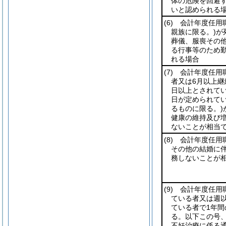
体の危険を回避
いと認められる
(6)
会計年度任用
親族に限る。)
が
葬儀、服喪その
る行事等のため
れる場合
(7)
会計年度任用職
者又は6月以上継
日以上とされて
日が定められてい
るものに限る。)
健康の維持及び
ないことが相当
(8)
会計年度任用職
その他の結婚に
務しないことが
(9)
会計年度任用
ている者又は週
ている者で1年間
る。以下この号、
不妊治療に係る