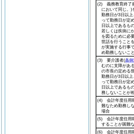
(2)
義務教育終了
において同じ。)
勤務日が3日以
って勤務日が定め
日以上であるもの
若しくは疾病に
を図るために必
世話を行うことを
が実施する行事
め勤務しないこ
(3)
要介護者
(
条例
むのに支障がある
の市長の定める
勤務日が3日以
って勤務日が定め
日以上であるもの
務しないことが
(4)
会計年度任用職
難なため勤務し
場合
(5)
会計年度任用職
することが困難
(6)
会計年度任用職