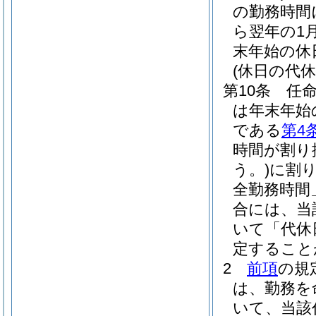
の勤務時間
ら翌年の1
末年始の休
(休日の代休
第10条
任
は年末年始
である
第4
時間が割り
う。)
に割
全勤務時間
合には、当
いて「代休
定すること
2
前項
の規
は、勤務を
いて、当該