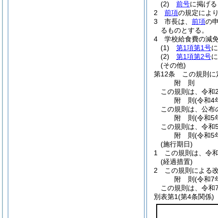
(2)
前号
に掲げる
2
前項
の規定によ
3
市長は、
前項
の
るものとする。
4
学校給食費の減
(1)
第1項第1号
に
(2)
第1項第2号
に
(その他)
第12条
この規則に
附
則
この規則は、令和
附
則
(令和4
この規則は、公布
附
則
(令和5
この規則は、令和
附
則
(令和5
(施行期日)
1
この規則は、令和
(経過措置)
2
この規則による
附
則
(令和7
この規則は、令和
別表第1
(第4条関係)