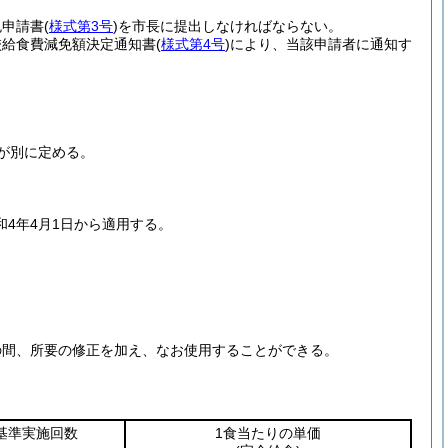
免申請書
(
様式第3号
)
を市長に提出しなければならない。
校給食費減免額決定通知書
(
様式第4号
)
により、当該申請者に通知す
が別に定める。
4年4月1日から適用する。
の間、所要の修正を加え、なお使用することができる。
基準実施回数
1食当たりの単価