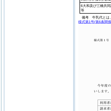
6大和及び三橋共
等
備考 牛乳代とは
様式第1号
(第6条関係