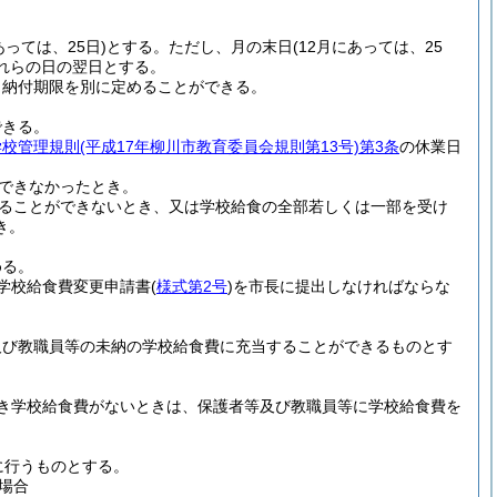
あっては、25日)
とする。
ただし、月の末日
(12月にあっては、25
これらの日の翌日とする。
、納付期限を別に定めることができる。
できる。
学校管理規則
(平成17年柳川市教育委員会規則第13号)
第3条
の休業日
できなかったとき。
ることができないとき、又は学校給食の全部若しくは一部を受け
き。
める。
学校給食費変更申請書
(
様式第2号
)
を市長に提出しなければならな
及び教職員等の未納の学校給食費に充当することができるものとす
き学校給食費がないときは、保護者等及び教職員等に学校給食費を
に行うものとする。
場合