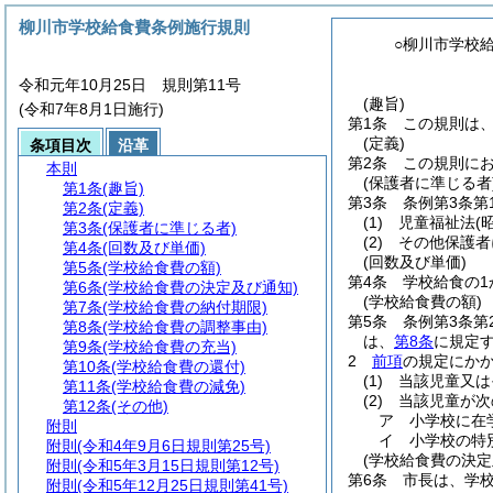
柳川市学校給食費条例施行規則
○柳川市学校
令和元年10月25日 規則第11号
(趣旨)
(令和7年8月1日施行)
第1条
この規則は
(定義)
条項目次
沿革
第2条
この規則に
本則
(保護者に準じる者
第1条
(趣旨)
第3条
条例第3条第
第2条
(定義)
(1)
児童福祉法
(
第3条
(保護者に準じる者)
(2)
その他保護者
第4条
(回数及び単価)
(回数及び単価)
第5条
(学校給食費の額)
第4条
学校給食の1
第6条
(学校給食費の決定及び通知)
(学校給食費の額)
第7条
(学校給食費の納付期限)
第5条
条例第3条
第8条
(学校給食費の調整事由)
は、
第8条
に規定
第9条
(学校給食費の充当)
2
前項
の規定にか
第10条
(学校給食費の還付)
(1)
当該児童又は
第11条
(学校給食費の減免)
(2)
当該児童が次
第12条
(その他)
ア
小学校に在
附則
イ
小学校の特
附則
(令和4年9月6日規則第25号)
(学校給食費の決定
附則
(令和5年3月15日規則第12号)
第6条
市長は、学
附則
(令和5年12月25日規則第41号)