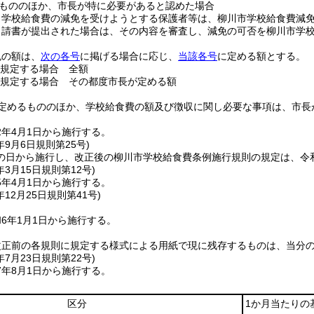
もののほか、市長が特に必要があると認めた場合
り学校給食費の減免を受けようとする保護者等は、柳川市学校給食費減
申請書が提出された場合は、その内容を審査し、減免の可否を柳川市学
免の額は、
次の各号
に掲げる場合に応じ、
当該各号
に定める額とする。
規定する場合 全額
規定する場合 その都度市長が定める額
定めるもののほか、学校給食費の額及び徴収に関し必要な事項は、市長
2年4月1日から施行する。
年9月6日
規則第25号)
の日から施行し、改正後の柳川市学校給食費条例施行規則の規定は、令和
年3月15日
規則第12号)
5年4月1日から施行する。
年12月25日
規則第41号)
6年1月1日から施行する。
改正前の各規則に規定する様式による用紙で現に残存するものは、当分
年7月23日
規則第22号)
7年8月1日から施行する。
区分
1か月当たりの