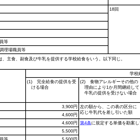
18回
員等
同調理場職員等
は、主食、副食及び牛乳を提供する学校給食をいう。以下同じ。
学校
(1)
完全給食の提供を受
(2)
食物アレルギーその他の
ける場合
理由により1か月間継続して
牛乳の提供を受けない場合
3,900円
左の額から、この表の区分に
応じ牛乳代を差し引いた額
4,600円
4,600円
第4条
に規定する単価を勘案し
5,500円
員等
5,500円