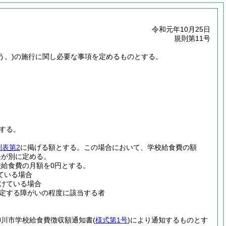
令和元年10月25日
規則第11号
う。)
の施行に関し必要な事項を定めるものとする。
する。
別表第2
に掲げる額とする。
この場合において、学校給食費の額
長が別に定める。
給食費の月額を0円とする。
ている場合
けている場合
規定する障がいの程度に該当する者
柳川市学校給食費徴収額通知書
(
様式第1号
)
により通知するものとす