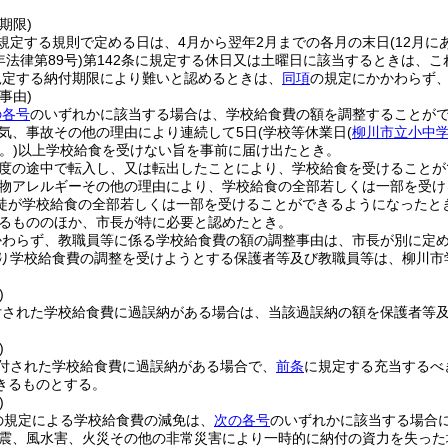
期限)
規定する規則で定める日は、4月から翌年2月までの各月の末日
(12月に
年法律第89号)
第142条に規定する休日又は土曜日に該当するときは、
規定する納付期限により難いと認めるときは、
同項
の規定にかかわらず
事由)
の各号
のいずれかに該当する場合は、学校給食費の額を調整することが
気、事故その他の理由により連続して5日
(学校等休業日
(
柳川市立小中
。)
以上学校給食を受けない旨を事前に届け出たとき。
度の途中で転入し、又は転出したことにより、学校給食を受けることが
物アレルギーその他の理由により、学校給食の全部若しくは一部を受け
徒が学校給食の全部若しくは一部を受けることができるようになったと
るもののほか、市長が特に必要と認めたとき。
かわらず、教職員等に係る学校給食費の額の調整事由は、市長が別に定
り学校給食費の調整を受けようとする保護者等及び教職員等は、柳川市
)
付された学校給食費に過誤納がある場合は、当該過誤納の額を保護者等
)
付された学校給食費に過誤納がある場合で、
前条
に規定する充当するべ
きるものとする。
)
の規定による学校給食費の減免は、
次の各号
のいずれかに該当する場合
震、風水害、火災その他の非常災害により一時的に納付の資力を失った