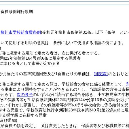
給食費条例施行規則
、
柳川市学校給食費条例
(令和元年柳川市条例第31条。以下「条例」とい
おいて使用する用語の意義は、条例において使用する用語の例による。
)
1項に規定する規則で定める者は、次に掲げる者とする。
昭和22年法律第164号)
第6条に規定する保護者
に準じる者として市長が定める者
か月当たりの基準実施回数及び1食当たりの単価は、
別表第1
のとおりと
第2項に規定する規則で定める額は、学校給食の食材に係る経費として、
する事由により調整をすることができるものとし、当該調整の方法は市
かわらず、
次の各号
のいずれかに該当する場合を除き、小学校児童の学校
その保護者等が生活保護法
(昭和22年法律第144号)
第13条の援助を受け
のいずれかに該当し、その保護者等が市の行う学校給食に係る給付を受
学する児童で、学校教育法施行令
(昭和28年政令第340号)
第22条の3に
別支援学級に在籍する児童
及び通知)
校給食費の額を決定し、又は変更したときは、保護者等及び教職員等に