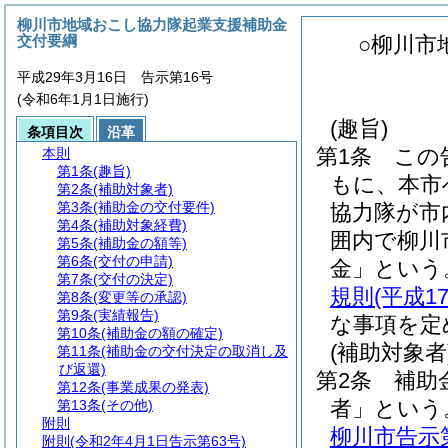
柳川市地域おこし協力隊起業支援補助金
交付要綱
○柳川市
平成29年3月16日 告示第16号
(令和6年1月1日施行)
(趣旨)
条項目次
沿革
第1条
この
本則
第1条
(趣旨)
もに、本市
第2条
(補助対象者)
第3条
(補助金の交付要件)
協力隊が市
第4条
(補助対象経費)
囲内で柳川
第5条
(補助金の額等)
第6条
(交付の申請)
金」という
第7条
(交付の決定)
規則
(平成1
第8条
(変更等の承認)
第9条
(実績報告)
な事項を定
第10条
(補助金の額の確定)
(補助対象者
第11条
(補助金の交付決定の取消し及
び返還)
第2条
補助
第12条
(事業成果の発表)
者」という
第13条
(その他)
附則
柳川市告示第
附則
(令和2年4月1日告示第63号)