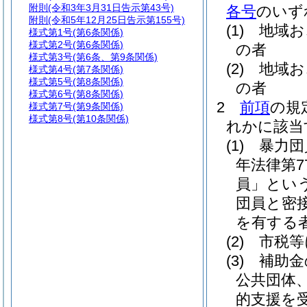
附則
(令和3年3月31日告示第43号)
各号
のいず
附則
(令和5年12月25日告示第155号)
(1)
地域お
様式第1号
(第6条関係)
様式第2号
(第6条関係)
の者
様式第3号
(第6条、第9条関係)
(2)
地域お
様式第4号
(第7条関係)
様式第5号
(第8条関係)
の者
様式第6号
(第8条関係)
2
前項
の規
様式第7号
(第9条関係)
様式第8号
(第10条関係)
れかに該当
(1)
暴力団
年法律第7
員」という
団員と密
を有する
(2)
市税等
(3)
補助金
公共団体
的支援を