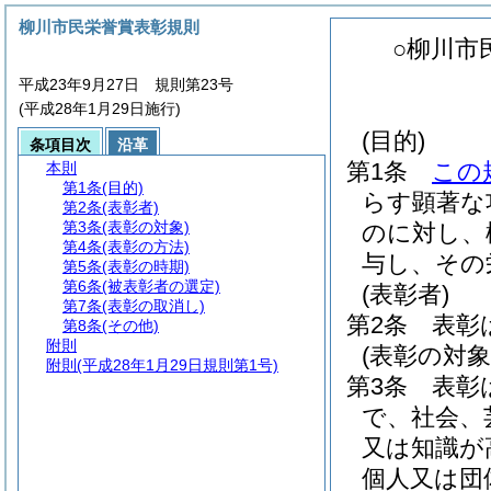
柳川市民栄誉賞表彰規則
○柳川市
平成23年9月27日 規則第23号
(平成28年1月29日施行)
(目的)
条項目次
沿革
第1条
この
本則
第1条
(目的)
らす顕著な
第2条
(表彰者)
第3条
(表彰の対象)
のに対し、
第4条
(表彰の方法)
与し、その
第5条
(表彰の時期)
第6条
(被表彰者の選定)
(表彰者)
第7条
(表彰の取消し)
第2条
表彰
第8条
(その他)
附則
(表彰の対象
附則
(平成28年1月29日規則第1号)
第3条
表彰
で、社会、
又は知識が
個人又は団