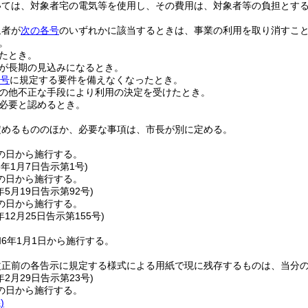
いては、対象者宅の電気等を使用し、その費用は、対象者等の負担とす
象者が
次の各号
のいずれかに該当するときは、事業の利用を取り消すこ
。
たとき。
が長期の見込みになるとき。
各号
に規定する要件を備えなくなったとき。
の他不正な手段により利用の決定を受けたとき。
必要と認めるとき。
定めるもののほか、必要な事項は、市長が別に定める。
の日から施行する。
6年1月7日
告示第1号)
の日から施行する。
年5月19日
告示第92号)
の日から施行する。
年12月25日
告示第155号)
6年1月1日から施行する。
改正前の各告示に規定する様式による用紙で現に残存するものは、当分
年2月29日
告示第23号)
の日から施行する。
)