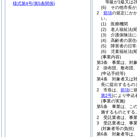
等級が1級又は
様式第4号
(第5条関係)
(6)
その他市長が
2
前項
の規定にか
い。
(1)
医療機関
(2)
老人福祉法
(
(3)
介護保険法に
(4)
高齢者の居住
(5)
障害者の日常
(6)
児童福祉法
(
(事業内容)
第3条
事業は、対
2
掛布団、敷布団
(申込手続等)
第4条
対象者又は
長に提出するもの
2
市長は、
前項
に
第2号
)
により申込
(事業の実施)
第5条
事業は、こ
施するものとする
2
受託業者は、事
3
受託業者は、事
(対象者等の負担)
第6条
対象者等は、