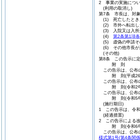
2
事業の実施につ
(利用の取消し)
第7条
市長は、対
(1)
死亡したとき
(2)
市外へ転出し
(3)
入院又は入所
(4)
第2条第1項
(5)
虚偽の申請そ
(6)
その他市長が
(その他)
第8条
この告示に
附
則
この告示は、公布
附
則
(平成2
この告示は、公布
附
則
(令和2
この告示は、公布
附
則
(令和5
(施行期日)
1
この告示は、令和
(経過措置)
2
この告示による
附
則
(令和6
この告示は、公布
様式第1号
(第4条関係