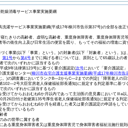
類乾燥消毒サービス事業実施要綱
洗濯サービス事業実施要綱(平成17年柳川市告示第37号)の全部を改正
、寝たきりの高齢者、虚弱な高齢者、重度身体障害者、重度身体障害児
者等の衛生向上及び日常生活の便宜を図り、もってその福祉の増進に資
基づく事業
(以下「事業」という。)
の対象者
(以下「対象者」という。)
は
、
第1号
から
第4号
までに掲げる者については、原則として65歳以上の者
者で次のいずれかに該当するもの
(平成9年法律第123号)
に基づく要介護認定
(
次号
において「要介護認定」
介護支援センター
(
柳川市在宅介護支援事業実施要綱
(平成17年柳川市告示
じ。)
の調査書においてランクB―2からC―2までの判定
(「障害老人の
第102―2号大臣官房老人保健福祉部長通知)
に規定する判定基準に基づく
で次のいずれかに該当するもの
を受けてからおおむね6か月以内であって主治医の意見書においてⅢa以
10月26日付け老健第135号厚生省老人保健福祉部長通知)
に規定する判定
を受けてからおおむね6か月を経過した者又は要介護認定の申請をして
定を受けているもの
齢者
のみの世帯に属する者
にある重度身体障害者又は重度身体障害児で身体障害者福祉法施行規則