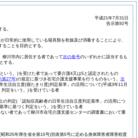
平成21年7月31日
告示第92号
する。
等が日常的に使用している寝具類を乾燥及び消毒することにより、
することを目的とする。
、柳川市内に居住する者であって
次の各号
のいずれかに該当するも
とする。
という。)
を受けた者であって要介護4又は5と認定されたもの
第27号)
の規定に基づき在宅介護支援事業を行うものをいう。
次
日常生活自立度
(寝たきり度)
判定基準」の活用について
(平成3年11月
判定をいう。)
を受けている者
上の判定
(「認知症高齢者の日常生活自立度判定基準」の活用につ
基準に基づく判定をいう。)
を受けている者
いない者であって柳川市在宅介護支援センターの調査書において重
(昭和25年厚生省令第15号)
別表第5号に定める身体障害者障害程度