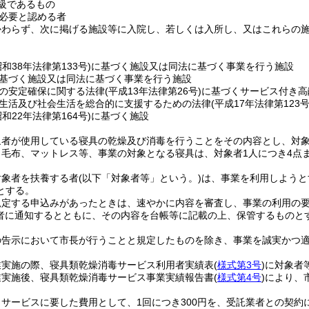
2級であるもの
必要と認める者
かわらず、次に掲げる施設等に入院し、若しくは入所し、又はこれらの
昭和38年法律第133号)
に基づく施設又は同法に基づく事業を行う施設
基づく施設又は同法に基づく事業を行う施設
の安定確保に関する法律
(平成13年法律第26号)
に基づくサービス付き高
生活及び社会生活を総合的に支援するための法律
(平成17年法律第123号
昭和22年法律第164号)
に基づく施設
象者が使用している寝具の乾燥及び消毒を行うことをその内容とし、対
、毛布、マットレス等、事業の対象となる寝具は、対象者1人につき4点
対象者を扶養する者
(以下「対象者等」という。)
は、事業を利用しようと
とする。
規定する申込みがあったときは、速やかに内容を審査し、事業の利用の
者に通知するとともに、その内容を台帳等に記載の上、保管するものと
の告示において市長が行うことと規定したものを除き、事業を誠実かつ
。
業実施の際、寝具類乾燥消毒サービス利用者実績表
(
様式第3号
)
に対象者
業実施後、寝具類乾燥消毒サービス事業実績報告書
(
様式第4号
)
により、
サービスに要した費用として、1回につき300円を、受託業者との契