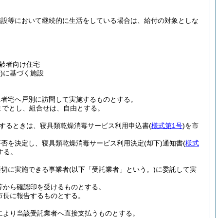
施設等において継続的に生活をしている場合は、給付の対象としな
齢者向け住宅
)
に基づく施設
象者宅へ戸別に訪問して実施するものとする。
までとし、組合せは、自由とする。
するときは、寝具類乾燥消毒サービス利用申込書
(
様式第1号
)
を市
要否を決定し、寝具類乾燥消毒サービス利用決定
(却下)
通知書
(
様式
する。
適切に実施できる事業者
(以下「受託業者」という。)
に委託して実
等から確認印を受けるものとする。
市長に報告するものとする。
約により当該受託業者へ直接支払うものとする。