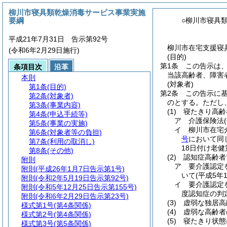
柳川市寝具類乾燥消毒サービス事業実施
要綱
○柳川市寝具
平成21年7月31日 告示第92号
柳川市在宅支援寝具
(令和6年2月29日施行)
(目的)
第1条
この告示は
条項目次
沿革
当該高齢者、障害
本則
(対象者)
第1条
(目的)
第2条
この告示に
第2条
(対象者)
のとする。
ただし
第3条
(事業内容)
(1)
寝たきり高齢
第4条
(申込手続等)
ア
介護保険法
第5条
(事業の実施)
イ
柳川市在宅
第6条
(対象者等の負担)
号
において同
第7条
(利用の取消し)
18日付け老健
第8条
(その他)
(2)
認知症高齢者
附則
ア
要介護認定
附則
(平成26年1月7日告示第1号)
いて
(平成5年
附則
(令和2年5月19日告示第92号)
イ
要介護認定
附則
(令和5年12月25日告示第155号)
度認知症の判
附則
(令和6年2月29日告示第23号)
(3)
虚弱な独居高
様式第1号
(第4条関係)
(4)
虚弱な高齢者
様式第2号
(第4条関係)
(5)
寝たきり状態
様式第3号
(第5条関係)