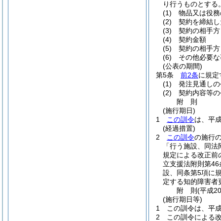
り行うものとする
(1)
物品又は役務
(2)
契約を締結し
(3)
契約の相手方
(4)
契約金額
(5)
契約の相手方
(6)
その他必要な
(公表の期間)
第5条
前2条
に規定
(1)
発注見通しの
(2)
契約内容等の
附
則
(施行期日)
1
この訓令
は、平成
(経過措置)
2
この訓令
の施行
「行う施設、同法
規定による改正前
立支援法附則第4
設、同条第5項に
定する知的障害者
附
則
(平成2
(施行期日等)
1
この訓令は、平成
2
この訓令による改