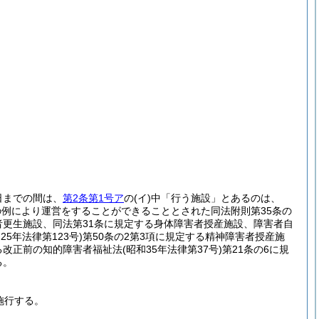
日までの間は、
第2条第1号ア
の
(イ)
中「行う施設」とあるのは、
前の例により運営をすることができることとされた同法附則第35条の
者更生施設、同法第31条に規定する身体障害者授産施設、障害者自
25年法律第123号)
第50条の2第3項に規定する精神障害者授産施
る改正前の知的障害者福祉法
(昭和35年法律第37号)
第21条の6に規
る。
施行する。