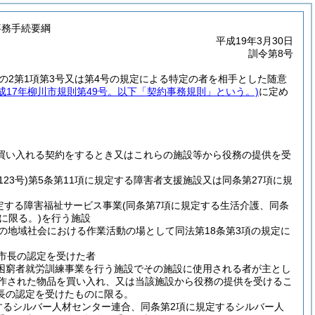
事務手続要綱
平成19年3月30日
訓令第8号
条の2第1項第3号又は第4号の規定による特定の者を相手とした随意
平成17年柳川市規則第49号。以下「契約事務規則」という。)
に定め
買い入れる契約をするとき又はこれらの施設等から役務の提供を受
23号)
第5条第11項に規定する障害者支援施設又は同条第27項に規
定する障害福祉サービス事業
(同条第7項に規定する生活介護、同条
に限る。)
を行う施設
の地域社会における作業活動の場として同法第18条第3項の規定に
市長の認定を受けた者
活困窮者就労訓練事業を行う施設でその施設に使用される者が主とし
作された物品を買い入れ、又は当該施設から役務の提供を受けるこ
長の認定を受けたものに限る。
定するシルバー人材センター連合、同条第2項に規定するシルバー人