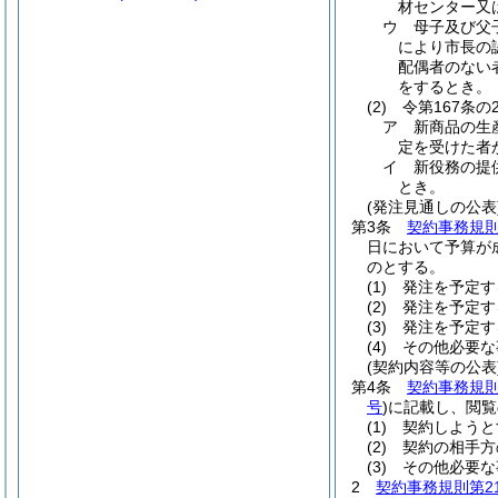
材センター又
ウ
母子及び父
により市長の
配偶者のない
をするとき。
(2)
令第167条
ア
新商品の生
定を受けた者
イ
新役務の提
とき。
(発注見通しの公表
第3条
契約事務規則
日において予算が
のとする。
(1)
発注を予定す
(2)
発注を予定す
(3)
発注を予定す
(4)
その他必要な
(契約内容等の公表
第4条
契約事務規則
号
)
に記載し、閲覧
(1)
契約しようと
(2)
契約の相手方
(3)
その他必要な
2
契約事務規則第2