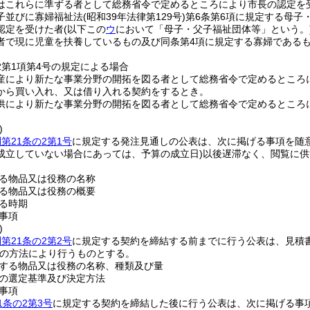
はこれらに準ずる者として総務省令で定めるところにより市長の認定を
子並びに寡婦福祉法
(昭和39年法律第129号)
第6条第6項に規定する母子
認定を受けた者
(以下この
ウ
において「母子・父子福祉団体等」という。
者で現に児童を扶養しているもの及び同条第4項に規定する寡婦である
の2第1項第4号の規定による場合
産により新たな事業分野の開拓を図る者として総務省令で定めるところ
から買い入れ、又は借り入れる契約をするとき。
供により新たな事業分野の開拓を図る者として総務省令で定めるところ
)
第21条の2第1号
に規定する発注見通しの公表は、次に掲げる事項を随
成立していない場合にあっては、予算の成立日)
以後遅滞なく、閲覧に供
る物品又は役務の名称
る物品又は役務の概要
る時期
事項
)
第21条の2第2号
に規定する契約を締結する前までに行う公表は、見積
の方法により行うものとする。
する物品又は役務の名称、種類及び量
の選定基準及び決定方法
事項
1条の2第3号
に規定する契約を締結した後に行う公表は、次に掲げる事