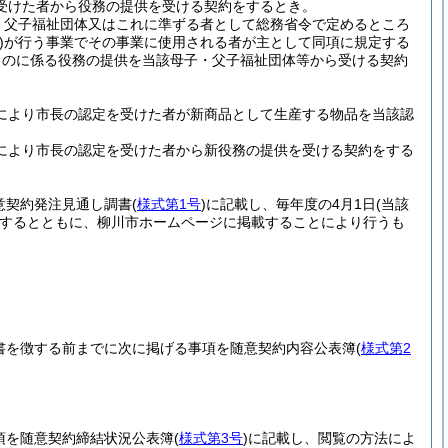
受けた者から役務の提供を受ける契約をするとき。
・父子福祉団体又はこれに準ずる者として総務省令で定めるところ
)
が行う事業でその事業に使用される者が主として同項に規定する
ものに係る役務の提供を当該母子・父子福祉団体等から受ける契約
により市長の認定を受けた者が新商品として生産する物品を当該認
により市長の認定を受けた者から新役務の提供を受ける契約をする
意契約発注見通し調書
(
様式第1号
)
に記載し、毎年度の4月1日
(当該
するとともに、柳川市ホームページに掲載することにより行うも
書を徴する前までに次に掲げる事項を随意契約内容公表簿
(
様式第2
項を随意契約締結状況公表簿
(
様式第3号
)
に記載し、閲覧の方法によ