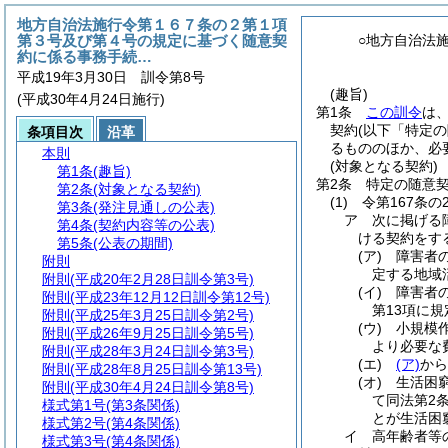
地方自治法施行令第１６７条の２第１項
第３号及び第４号の規定に基づく随意契
○地方自治法
約に係る事務手続…
平成19年3月30日 訓令第8号
(趣旨)
(平成30年4月24日施行)
第1条
この訓令
は
契約
(以下「特定
条項目次
沿革
るもののほか、必
本則
(対象となる契約)
第1条
(趣旨)
第2条
特定の随意
第2条
(対象となる契約)
(1)
令第167条
第3条
(発注見通しの公表)
ア
次に掲げる
第4条
(契約内容等の公表)
ける契約をす
第5条
(公表の期間)
(ア)
障害者
附則
定する地域
附則
(平成20年2月28日訓令第3号)
(イ)
障害者
附則
(平成23年12月12日訓令第12号)
第13項に
附則
(平成25年3月25日訓令第2号)
(ウ)
小規模
附則
(平成26年9月25日訓令第5号)
より必要な
附則
(平成28年3月24日訓令第3号)
(エ)
(ア)
か
附則
(平成28年8月25日訓令第13号)
(オ)
生活困
附則
(平成30年4月24日訓令第8号)
て同法第2
様式第1号
(第3条関係)
とが生活困
様式第2号
(第4条関係)
イ
高年齢者等
様式第3号
(第4条関係)