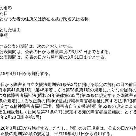
。
の名称
た日
となった者の住所又は所在地及び氏名又は名称
とした理由
事項
する公表の期間は、次のとおりとする。
公表期間は、公表の日から当該年度の3月31日までとする。
公表期間は、公表の日から翌年度の3月31日までとする。
19年4月1日から施行する。
の日から障害者自立支援法附則第1条第3号に掲げる規定の施行の日の前
附則第41条第1項、第48条若しくは第58条第1項の規定によりなお従
の身体障害者福祉法
(昭和24年法律第283号)
第29条に規定する身体障害
6条の規定による改正前の精神保健及び精神障害者福祉に関する法律
(昭和
規定する精神障害者福祉工場、障害者自立支援法附則第52条の規定によ
更生施設若しくは同法第21条の7に規定する知的障害者授産施設」とす
0年2月28日
訓令第3号)
20年3月1日から施行する。
ただし、附則の改正規定は、公布の日から
正後の附則第2項の規定は、平成19年4月1日から適用する。