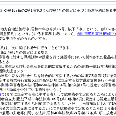
施行令第167条の2第1項第3号及び第4号の規定に基づく随意契約に係る
、地方自治法施行令
(昭和22年政令第16号。以下「令」という。)
第167
の随意契約」という。)
に係る事務手続について、
柳川市契約事務規則
(
要な事項を定めるものとする。
契約は、次に掲げる場合に行うことができる。
の2第1項第3号の規定による場合
障害者に対する職業訓練や授産を行う施設等において製作された物品を
るとき。
の日常生活及び社会生活を総合的に支援するための法律
(平成17年法律第1
活動支援センター
の日常生活及び社会生活を総合的に支援するための法律第5条第1項に規
規定する就労移行支援又は同条第14項に規定する就労継続支援を行う事業
作業所
(障害者基本法
(昭和45年法律第84号)
第2条第1号に規定する障害者
費用の助成を受けている施設をいう。)
ら
(ウ)
までに規定する者に準ずる者として総務省令で定めるところにより
窮者自立支援法
(平成25年法律第105号)
第10条第3項に規定する認定生
条第1項に規定する生活困窮者であるもの。
ただし、当該施設において製
窮者の自立の促進に資することにつき総務省令で定めるところにより市
の雇用の安定等に関する法律
(昭和46年法律第68号)
第37条第1項に規