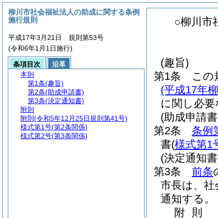
柳川市社会福祉法人の助成に関する条例
施行規則
○柳川市
平成17年3月21日 規則第53号
(令和6年1月1日施行)
(趣旨)
条項目次
沿革
第1条
この
本則
第1条
(趣旨)
(平成17年
第2条
(助成申請書)
第3条
(決定通知書)
に関し必要
附則
(助成申請書
附則
(令和5年12月25日規則第41号)
様式第1号
(第2条関係)
第2条
条例
様式第2号
(第3条関係)
書
(
様式第1
(決定通知書
第3条
前条
市長は、社
通知する。
附
則