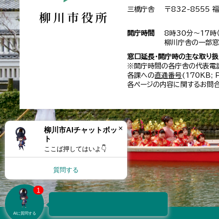
三橋庁舎
〒832-8555
開庁時間
8時30分～17時
柳川庁舎の一部窓
窓口延長・開庁時の主な取り
※開庁時間の各庁舎の代表電
各課への
直通番号
(170KB;
各ページの内容に関するお問合
×
柳川市AIチャットボッ
ト
ここば押してはいよ👇
質問する
1
×
質問にAIが自動で答えるばんも～
AIに質問する