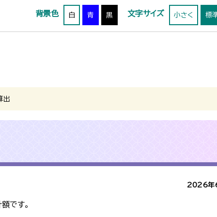
背景色
文字サイズ
白
青
黒
小さく
標
算出
2026年
額です。