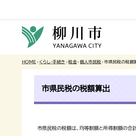
HOME
›
くらし・手続き
›
税金
›
個人市民税
›
市県民税の税額
市県民税の税額算出
市県民税の税額は、均等割額と所得割額の合計