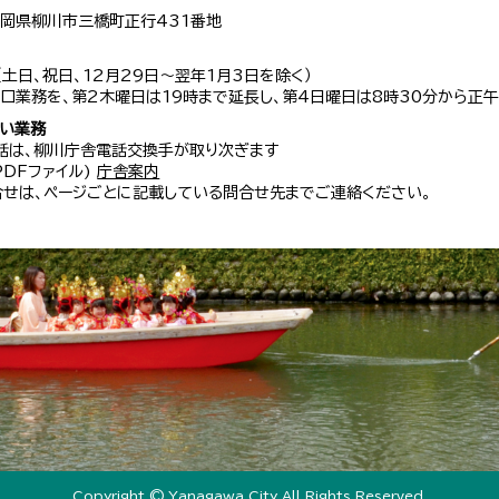
 福岡県柳川市三橋町正行431番地
（土日、祝日、12月29日～翌年1月3日を除く）
口業務を、第2木曜日は19時まで延長し、第4日曜日は8時30分から正午
扱い業務
話は、柳川庁舎電話交換手が取り次ぎます
 PDFファイル)
庁舎案内
せは、ページごとに記載している問合せ先までご連絡ください。
Copyright © Yanagawa City All Rights Reserved.